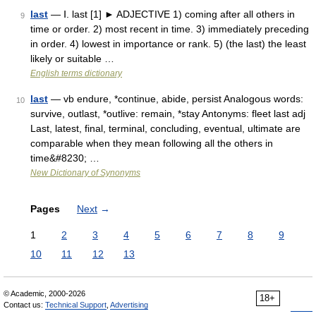
last
— Ⅰ. last [1] ► ADJECTIVE 1) coming after all others in
9
time or order. 2) most recent in time. 3) immediately preceding
in order. 4) lowest in importance or rank. 5) (the last) the least
likely or suitable …
English terms dictionary
last
— vb endure, *continue, abide, persist Analogous words:
10
survive, outlast, *outlive: remain, *stay Antonyms: fleet last adj
Last, latest, final, terminal, concluding, eventual, ultimate are
comparable when they mean following all the others in
time&#8230; …
New Dictionary of Synonyms
Pages
Next
→
1
2
3
4
5
6
7
8
9
10
11
12
13
© Academic, 2000-2026
18+
Contact us:
Technical Support
,
Advertising