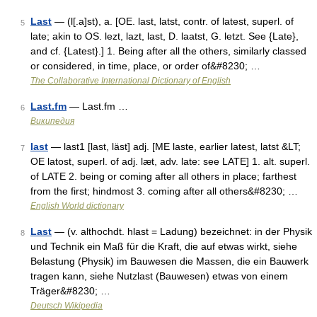
Last
— (l[.a]st), a. [OE. last, latst, contr. of latest, superl. of
5
late; akin to OS. lezt, lazt, last, D. laatst, G. letzt. See {Late},
and cf. {Latest}.] 1. Being after all the others, similarly classed
or considered, in time, place, or order of&#8230; …
The Collaborative International Dictionary of English
Last.fm
— Last.fm …
6
Википедия
last
— last1 [last, läst] adj. [ME laste, earlier latest, latst &LT;
7
OE latost, superl. of adj. læt, adv. late: see LATE] 1. alt. superl.
of LATE 2. being or coming after all others in place; farthest
from the first; hindmost 3. coming after all others&#8230; …
English World dictionary
Last
— (v. althochdt. hlast = Ladung) bezeichnet: in der Physik
8
und Technik ein Maß für die Kraft, die auf etwas wirkt, siehe
Belastung (Physik) im Bauwesen die Massen, die ein Bauwerk
tragen kann, siehe Nutzlast (Bauwesen) etwas von einem
Träger&#8230; …
Deutsch Wikipedia