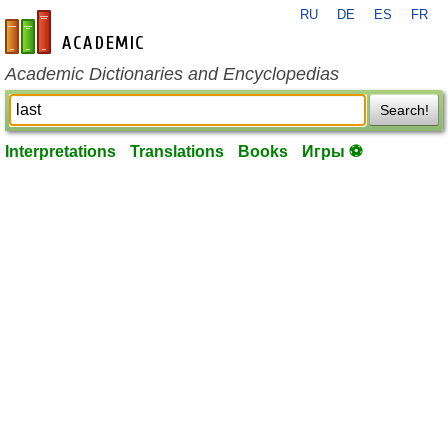
RU
DE
ES
FR
en-academic.com
Academic Dictionaries and Encyclopedias
Search!
Interpretations
Translations
Books
Игры ⚽