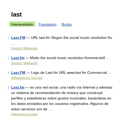
last
Interpretation
Translation
Books
Last.FM
— URL last.fm Slogan the social music revolution Ko
1
…
Deutsch Wikipedia
Last.fm
— Motto the social music revolution Kommerziell …
2
Deutsch Wikipedia
Last.FM
— Logo de Last.fm URL www.last.fm Commercial …
3
Wikipédia en Français
Last.fm
— es una red social, una radio vía Internet y además
4
un sistema de recomendación de música que construye
perfiles y estadísticas sobre gustos musicales, basándose en
los datos enviados por los usuarios registrados. Algunos de
estos servicios son de …
Wikipedia Español