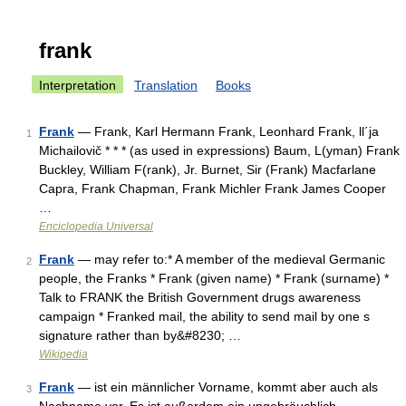
frank
Interpretation
Translation
Books
Frank
— Frank, Karl Hermann Frank, Leonhard Frank, ll´ja
1
Michailovič * * * (as used in expressions) Baum, L(yman) Frank
Buckley, William F(rank), Jr. Burnet, Sir (Frank) Macfarlane
Capra, Frank Chapman, Frank Michler Frank James Cooper
…
Enciclopedia Universal
Frank
— may refer to:* A member of the medieval Germanic
2
people, the Franks * Frank (given name) * Frank (surname) *
Talk to FRANK the British Government drugs awareness
campaign * Franked mail, the ability to send mail by one s
signature rather than by&#8230; …
Wikipedia
Frank
— ist ein männlicher Vorname, kommt aber auch als
3