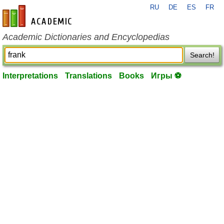
RU
DE
ES
FR
en-academic.com
Academic Dictionaries and Encyclopedias
Search!
Interpretations
Translations
Books
Игры ⚽