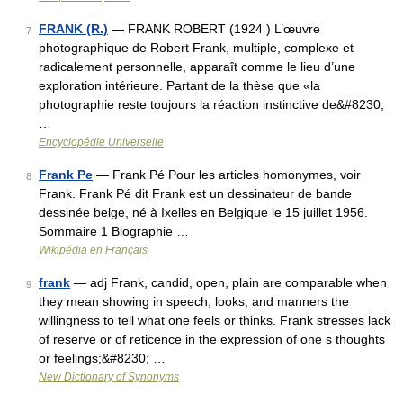
FRANK (R.)
— FRANK ROBERT (1924 ) L’œuvre
7
photographique de Robert Frank, multiple, complexe et
radicalement personnelle, apparaît comme le lieu d’une
exploration intérieure. Partant de la thèse que «la
photographie reste toujours la réaction instinctive de&#8230;
…
Encyclopédie Universelle
Frank Pe
— Frank Pé Pour les articles homonymes, voir
8
Frank. Frank Pé dit Frank est un dessinateur de bande
dessinée belge, né à Ixelles en Belgique le 15 juillet 1956.
Sommaire 1 Biographie …
Wikipédia en Français
frank
— adj Frank, candid, open, plain are comparable when
9
they mean showing in speech, looks, and manners the
willingness to tell what one feels or thinks. Frank stresses lack
of reserve or of reticence in the expression of one s thoughts
or feelings;&#8230; …
New Dictionary of Synonyms