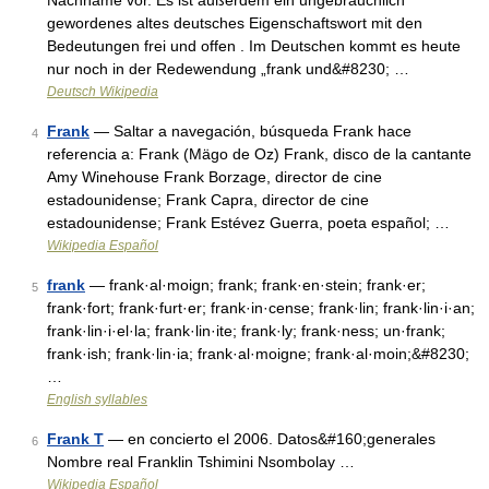
Nachname vor. Es ist außerdem ein ungebräuchlich
gewordenes altes deutsches Eigenschaftswort mit den
Bedeutungen frei und offen . Im Deutschen kommt es heute
nur noch in der Redewendung „frank und&#8230; …
Deutsch Wikipedia
Frank
— Saltar a navegación, búsqueda Frank hace
4
referencia a: Frank (Mägo de Oz) Frank, disco de la cantante
Amy Winehouse Frank Borzage, director de cine
estadounidense; Frank Capra, director de cine
estadounidense; Frank Estévez Guerra, poeta español; …
Wikipedia Español
frank
— frank·al·moign; frank; frank·en·stein; frank·er;
5
frank·fort; frank·furt·er; frank·in·cense; frank·lin; frank·lin·i·an;
frank·lin·i·el·la; frank·lin·ite; frank·ly; frank·ness; un·frank;
frank·ish; frank·lin·ia; frank·al·moigne; frank·al·moin;&#8230;
…
English syllables
Frank T
— en concierto el 2006. Datos&#160;generales
6
Nombre real Franklin Tshimini Nsombolay …
Wikipedia Español