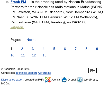
Frank FM
— is the branding used by Nassau Broadcasting
10
Partners for their classic hits radio stations in Maine (WFNK
FM Lewiston, WBYA FM Islesboro), New Hampshire (WFNQ
FM Nashua, WNNH FM Henniker, WLKZ FM Wolfeboro),
Pennsylvania (WFKB FM, Reading), and&#8230; …
Wikipedia
Pages
Next
→
1
2
3
4
5
6
7
8
9
10
11
12
13
© Academic, 2000-2026
18+
Contact us:
Technical Support
,
Advertising
Dictionaries export
, created on PHP,
Joomla,
Drupal,
WordPress,
MODx.