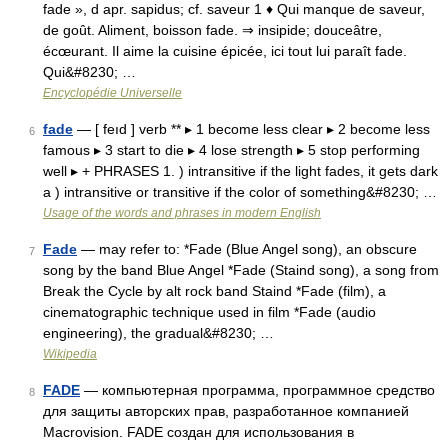
fade », d apr. sapidus; cf. saveur 1 ♦ Qui manque de saveur,
de goût. Aliment, boisson fade. ⇒ insipide; douceâtre,
écœurant. Il aime la cuisine épicée, ici tout lui paraît fade.
Qui&#8230; …
Encyclopédie Universelle
fade
— [ feıd ] verb ** ▸ 1 become less clear ▸ 2 become less
6
famous ▸ 3 start to die ▸ 4 lose strength ▸ 5 stop performing
well ▸ + PHRASES 1. ) intransitive if the light fades, it gets dark
a ) intransitive or transitive if the color of something&#8230; …
Usage of the words and phrases in modern English
Fade
— may refer to: *Fade (Blue Angel song), an obscure
7
song by the band Blue Angel *Fade (Staind song), a song from
Break the Cycle by alt rock band Staind *Fade (film), a
cinematographic technique used in film *Fade (audio
engineering), the gradual&#8230; …
Wikipedia
FADE
— компьютерная программа, программное средство
8
для защиты авторских прав, разработанное компанией
Macrovision. FADE создан для использования в