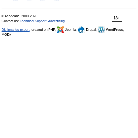
© Academic, 2000-2026
18+
Contact us:
Technical Support
,
Advertising
Dictionaries export
, created on PHP,
Joomla,
Drupal,
WordPress,
MODx.