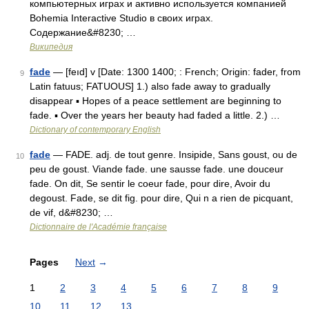
компьютерных играх и активно используется компанией
Bohemia Interactive Studio в своих играх.
Содержание&#8230; …
Википедия
fade
— [feıd] v [Date: 1300 1400; : French; Origin: fader, from
9
Latin fatuus; FATUOUS] 1.) also fade away to gradually
disappear ▪ Hopes of a peace settlement are beginning to
fade. ▪ Over the years her beauty had faded a little. 2.) …
Dictionary of contemporary English
fade
— FADE. adj. de tout genre. Insipide, Sans goust, ou de
10
peu de goust. Viande fade. une sausse fade. une douceur
fade. On dit, Se sentir le coeur fade, pour dire, Avoir du
degoust. Fade, se dit fig. pour dire, Qui n a rien de picquant,
de vif, d&#8230; …
Dictionnaire de l'Académie française
Pages
Next
→
1
2
3
4
5
6
7
8
9
10
11
12
13