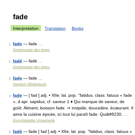
fade
Interpretation
Translation
Books
fade
— fade …
1
Dictionnaire des rimes
fadé
— fadé …
2
Dictionnaire des rimes
fade
— fade …
3
Deutsch Wörterbuch
fade
— [ fad ] adj. • XIIe; lat. pop. °fatidus, class. fatuus « fade
4
», d apr. sapidus; cf. saveur 1 ♦ Qui manque de saveur, de
goût. Aliment, boisson fade. ⇒ insipide; douceâtre, écœurant. Il
aime la cuisine épicée, ici tout lui paraît fade. Qui&#8230; …
Encyclopédie Universelle
fadé
— fade [ fad ] adj. • XIIe; lat. pop. °fatidus, class. fatuus «
5