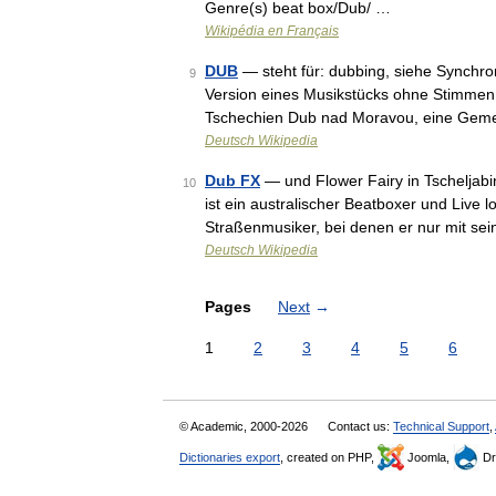
Genre(s) beat box/Dub/ …
Wikipédia en Français
DUB
— steht für: dubbing, siehe Synchro
9
Version eines Musikstücks ohne Stimmen 
Tschechien Dub nad Moravou, eine Gem
Deutsch Wikipedia
Dub FX
— und Flower Fairy in Tscheljabi
10
ist ein australischer Beatboxer und Live l
Straßenmusiker, bei denen er nur mit se
Deutsch Wikipedia
Pages
Next
→
1
2
3
4
5
6
© Academic, 2000-2026
Contact us:
Technical Support
,
Dictionaries export
, created on PHP,
Joomla,
Dr