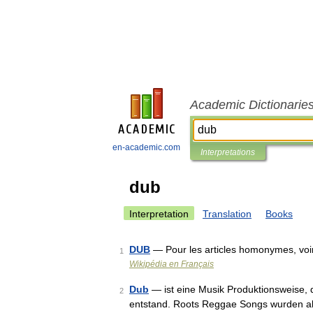
Academic Dictionarie
en-academic.com
Interpretations
dub
Interpretation
Translation
Books
DUB
— Pour les articles homonymes, voi
1
Wikipédia en Français
Dub
— ist eine Musik Produktionsweise, 
2
entstand. Roots Reggae Songs wurden al