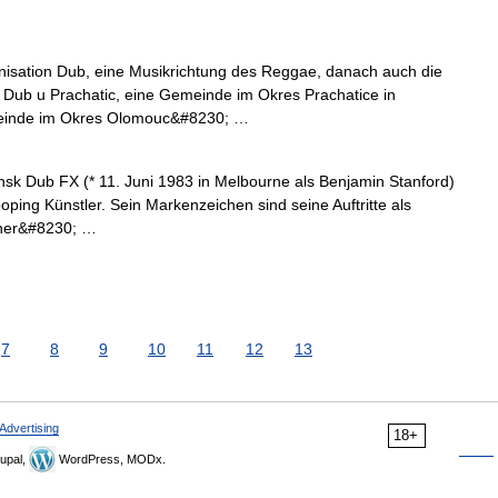
nisation Dub, eine Musikrichtung des Reggae, danach auch die
Dub u Prachatic, eine Gemeinde im Okres Prachatice in
einde im Okres Olomouc&#8230; …
nsk Dub FX (* 11. Juni 1983 in Melbourne als Benjamin Stanford)
ooping Künstler. Sein Markenzeichen sind seine Auftritte als
iner&#8230; …
7
8
9
10
11
12
13
Advertising
18+
upal,
WordPress, MODx.