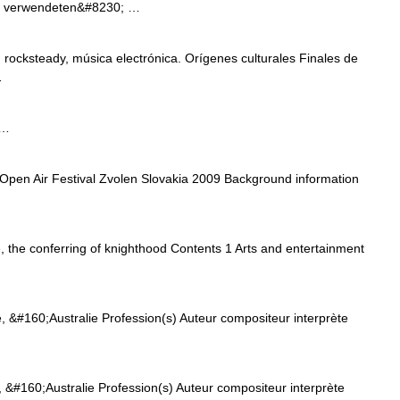
zu verwendeten&#8230; …
ocksteady, música electrónica. Orígenes culturales Finales de
…
 …
Open Air Festival Zvolen Slovakia 2009 Background information
 the conferring of knighthood Contents 1 Arts and entertainment
 &#160;Australie Profession(s) Auteur compositeur interprète
&#160;Australie Profession(s) Auteur compositeur interprète