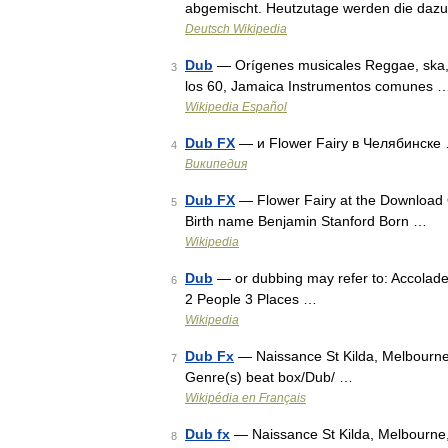
abgemischt. Heutzutage werden die da
Deutsch Wikipedia
Dub
— Orígenes musicales Reggae, ska, r
3
los 60, Jamaica Instrumentos comunes 
Wikipedia Español
Dub FX
— и Flower Fairy в Челябинске
4
Википедия
Dub FX
— Flower Fairy at the Download 
5
Birth name Benjamin Stanford Born …
Wikipedia
Dub
— or dubbing may refer to: Accolade,
6
2 People 3 Places …
Wikipedia
Dub Fx
— Naissance St Kilda, Melbourne,
7
Genre(s) beat box/Dub/ …
Wikipédia en Français
Dub fx
— Naissance St Kilda, Melbourne, 
8