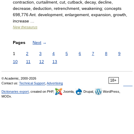
contraction, curtailment, cut, cutback, decay, decline,
decrease, deduction, retrenchment, weakening; concepts
698,776 Ant. development, enlargement, expansion, growth,
increase …
New thesaurus
Pages
Next
→
1
2
3
4
5
6
7
8
9
10
11
12
13
© Academic, 2000-2026
18+
Contact us:
Technical Support
,
Advertising
Dictionaries export
, created on PHP,
Joomla,
Drupal,
WordPress,
MODx.