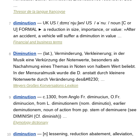
…
Thresor de la langue françoyse
diminution
— UK US /ˌdɪmɪˈnjuːʃən/ US / əˈnuː / noun [C or
7
U] FORMAL ► a reduction in size, importance, or value: »After
an accident, a vehicle will suffer a diminution in value …
Financial and business terms
Diminution
— (lat.), Verminderung, Verkleinerung; in der
8
Musik eine Verkürzung der Notenwerte, besonders als
Nachahmung eines Themas in Noten von halbem Wert beliebt.
In der Mensuralmusik wurde die D. anstatt durch kleinere
Notenwerte durch Veränderung des&#8230; …
Meyers Großes Konversations-Lexikon
diminution
— c.1300, from Anglo Fr. diminuciun, O.Fr.
9
diminucion, from L. diminutionem (nom. diminutio), earlier
deminutionem, noun of action from pp. stem of deminuere (see
DIMINISH (Cf. diminish)) …
Etymology dictionary
diminution
— [n] lessening, reduction abatement, alleviation,
10