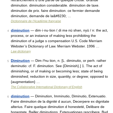
retranchement d une partie de quelque chose. Grande
diminution. diminution considerable. diminution de taxe.
diminution de prix. faire diminution. ce fermier demande
diminution, demande de la&#8230; …
Dictionnaire de l'Académie française
diminution
— dim·i·nu·tion /ˌdi mə nü shən, nyü / n: the act,
4
process, or an instance of making less prohibiting the
diminution of a judge s compensation U.S. Code Merriam
Webster’s Dictionary of Law. Merriam Webster. 1996 …
Law dictionary
Diminution
— Dim i*nu tion, n. [L. diminutio, or perh. rather
5
deminutio: cf. F. diminution. See {Diminish}.] 1. The act of
diminishing, or of making or becoming less; state of being
diminished; reduction in size, quantity, or degree; opposed to
{augmentation} …
The Collaborative International Dictionary of English
diminution
— Diminution, Imminutio, Diminutio, Extenuatio.
6
Faire diminution de la dignité d aucun, Decerpere ex dignitate
alterius. Faire quelque diminution d honesteté, Delibare de
honestate. Bailler diminutions, Extenuationes rescribere. Bud