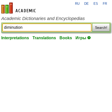
RU
DE
ES
FR
en-academic.com
Academic Dictionaries and Encyclopedias
Search!
Interpretations
Translations
Books
Игры ⚽