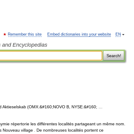
Remember this site
Embed dictionaries into your website
EN
s and Encyclopedias
Search!
ded Aktieselskab (OMX:&#160;NOVO B, NYSE:&#160; …
ie répertorie les différentes localités partageant un même nom.
s Nouveau village . De nombreuses localités portent ce