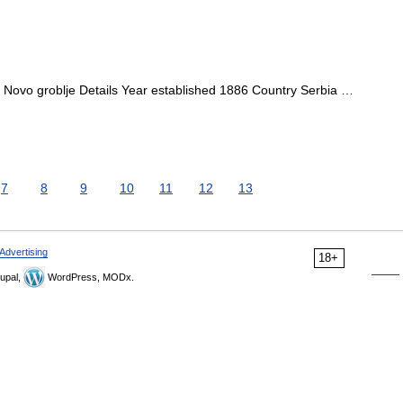
 Novo groblje Details Year established 1886 Country Serbia …
7
8
9
10
11
12
13
Advertising
18+
upal,
WordPress, MODx.