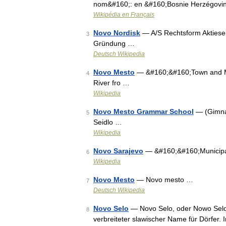
nom&#160;: en &#160;Bosnie Herzégovin
Wikipédia en Français
Novo Nordisk
— A/S Rechtsform Aktiese
3
Gründung …
Deutsch Wikipedia
Novo Mesto
— &#160;&#160;Town and Mu
4
River fro …
Wikipedia
Novo Mesto Grammar School
— (Gimnaz
5
Seidlo …
Wikipedia
Novo Sarajevo
— &#160;&#160;Municipa
6
Wikipedia
Novo Mesto
— Novo mesto …
7
Deutsch Wikipedia
Novo Selo
— Novo Selo, oder Nowo Selo, 
8
verbreiteter slawischer Name für Dörfer. 