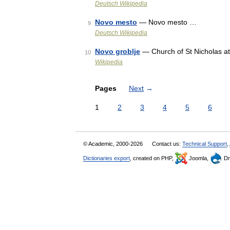
Deutsch Wikipedia
Novo mesto
— Novo mesto …
9
Deutsch Wikipedia
Novo groblje
— Church of St Nicholas at
10
Wikipedia
Pages
Next
→
1
2
3
4
5
6
© Academic, 2000-2026
Contact us:
Technical Support
,
Dictionaries export
, created on PHP,
Joomla,
Dr