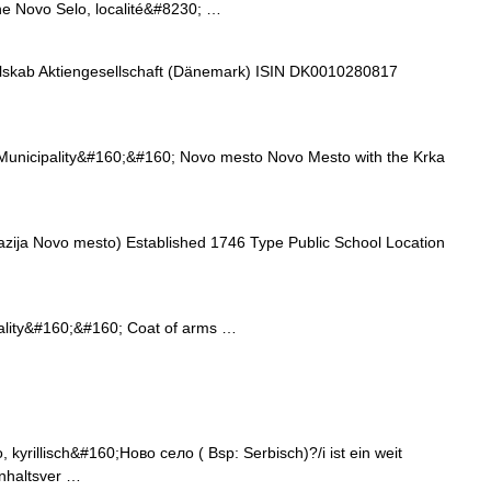
e Novo Selo, localité&#8230; …
lskab Aktiengesellschaft (Dänemark) ISIN DK0010280817
nicipality&#160;&#160; Novo mesto Novo Mesto with the Krka
ija Novo mesto) Established 1746 Type Public School Location
lity&#160;&#160; Coat of arms …
kyrillisch&#160;Ново село ( Bsp: Serbisch)?/i ist ein weit
Inhaltsver …