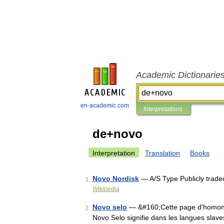
Academic Dictionarie
en-academic.com
Interpretations
de+novo
Interpretation
Translation
Books
Novo Nordisk
— A/S Type Publicly tra
1
Wikipedia
Novo selo
— &#160;Cette page d’homonym
2
Novo Selo signifie dans les langues slave