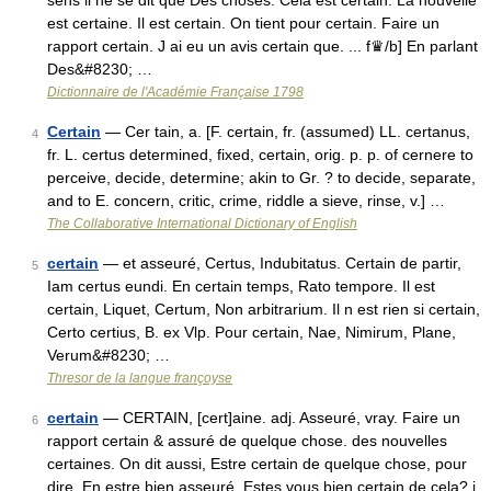
sens il ne se dit que Des choses. Cela est certain. La nouvelle
est certaine. Il est certain. On tient pour certain. Faire un
rapport certain. J ai eu un avis certain que. ... f♛/b] En parlant
Des&#8230; …
Dictionnaire de l'Académie Française 1798
Certain
— Cer tain, a. [F. certain, fr. (assumed) LL. certanus,
4
fr. L. certus determined, fixed, certain, orig. p. p. of cernere to
perceive, decide, determine; akin to Gr. ? to decide, separate,
and to E. concern, critic, crime, riddle a sieve, rinse, v.] …
The Collaborative International Dictionary of English
certain
— et asseuré, Certus, Indubitatus. Certain de partir,
5
Iam certus eundi. En certain temps, Rato tempore. Il est
certain, Liquet, Certum, Non arbitrarium. Il n est rien si certain,
Certo certius, B. ex Vlp. Pour certain, Nae, Nimirum, Plane,
Verum&#8230; …
Thresor de la langue françoyse
certain
— CERTAIN, [cert]aine. adj. Asseuré, vray. Faire un
6
rapport certain & assuré de quelque chose. des nouvelles
certaines. On dit aussi, Estre certain de quelque chose, pour
dire, En estre bien asseuré. Estes vous bien certain de cela? j