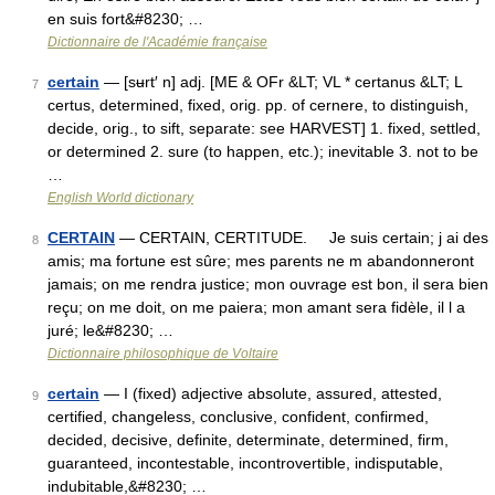
en suis fort&#8230; …
Dictionnaire de l'Académie française
certain
— [sʉrt′ n] adj. [ME & OFr &LT; VL * certanus &LT; L
7
certus, determined, fixed, orig. pp. of cernere, to distinguish,
decide, orig., to sift, separate: see HARVEST] 1. fixed, settled,
or determined 2. sure (to happen, etc.); inevitable 3. not to be
…
English World dictionary
CERTAIN
— CERTAIN, CERTITUDE. Je suis certain; j ai des
8
amis; ma fortune est sûre; mes parents ne m abandonneront
jamais; on me rendra justice; mon ouvrage est bon, il sera bien
reçu; on me doit, on me paiera; mon amant sera fidèle, il l a
juré; le&#8230; …
Dictionnaire philosophique de Voltaire
certain
— I (fixed) adjective absolute, assured, attested,
9
certified, changeless, conclusive, confident, confirmed,
decided, decisive, definite, determinate, determined, firm,
guaranteed, incontestable, incontrovertible, indisputable,
indubitable,&#8230; …