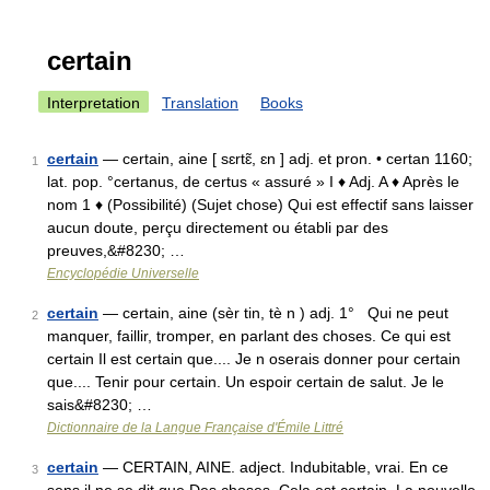
certain
Interpretation
Translation
Books
certain
— certain, aine [ sɛrtɛ̃, ɛn ] adj. et pron. • certan 1160;
1
lat. pop. °certanus, de certus « assuré » I ♦ Adj. A ♦ Après le
nom 1 ♦ (Possibilité) (Sujet chose) Qui est effectif sans laisser
aucun doute, perçu directement ou établi par des
preuves,&#8230; …
Encyclopédie Universelle
certain
— certain, aine (sèr tin, tè n ) adj. 1° Qui ne peut
2
manquer, faillir, tromper, en parlant des choses. Ce qui est
certain Il est certain que.... Je n oserais donner pour certain
que.... Tenir pour certain. Un espoir certain de salut. Je le
sais&#8230; …
Dictionnaire de la Langue Française d'Émile Littré
certain
— CERTAIN, AINE. adject. Indubitable, vrai. En ce
3