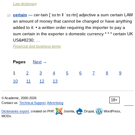
Law dictionary
certain
— cer‧tain [ˈsɜːtn ǁ ˈsɜːrtn] adjective a sum certain LAW
10
an amount of money that cannot be changed or have anything
added to it: • a written order requiring the importer to pay a
sum certain in the exporter s domestic currency * * * certain UK
US&#8230; …
Financial and business terms
Pages
Next
→
1
2
3
4
5
6
7
8
9
10
11
12
13
© Academic, 2000-2026
18+
Contact us:
Technical Support
,
Advertising
Dictionaries export
, created on PHP,
Joomla,
Drupal,
WordPress,
MODx.