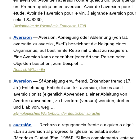
en aversion. Avoir de l aversion contre quelqu un, pour quelqu
un. Prendre quelqu un en aversion. Avoir de l aversion pour l
étude. Avoir de l aversion pour le vin. J aigrande aversion pour
cela. L&#8230; …
Dictionnaire de l'Académie Française 1798
Aversion
— Aversion, Abneigung oder Ablehnung (von lat.
4
aversatio zu aversio „Ekel“) bezeichnet die Neigung eines
Organismus, auf bestimmte Reize mit Unlust zu reagieren.
Eine Aversion kann gegenüber jeder Art von Reizen oder
Objekten bestehen, zum Beispiel …
Deutsch Wikipedia
Aversion
— Sf Abneigung erw. fremd. Erkennbar fremd (17.
5
Jh.) Entlehnung. Entlehnt aus frz. aversion, dieses aus l.
āversio ( ōnis) (eigentlich Abwenden ), einer Ableitung von l.
āvertere abwenden , zu l. vertere (versum) wenden, drehen
und l. ab von, weg …
Etymologisches Wörterbuch der deutschen sprache
aversión
— ‘Rechazo o repugnancia frente a alguien o algo’:
6
«En su aversión al progreso la Iglesia no estaba sola»
(Mendoza Ciudad [Esp. 1986]). Si lleva complemento, este va