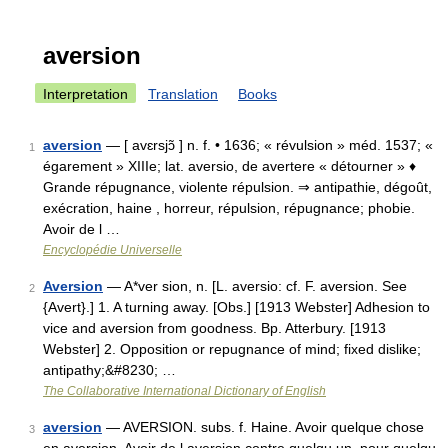
aversion
Interpretation
Translation
Books
aversion
— [ avɛrsjɔ̃ ] n. f. • 1636; « révulsion » méd. 1537; «
1
égarement » XIIIe; lat. aversio, de avertere « détourner » ♦
Grande répugnance, violente répulsion. ⇒ antipathie, dégoût,
exécration, haine , horreur, répulsion, répugnance; phobie.
Avoir de l …
Encyclopédie Universelle
Aversion
— A*ver sion, n. [L. aversio: cf. F. aversion. See
2
{Avert}.] 1. A turning away. [Obs.] [1913 Webster] Adhesion to
vice and aversion from goodness. Bp. Atterbury. [1913
Webster] 2. Opposition or repugnance of mind; fixed dislike;
antipathy;&#8230; …
The Collaborative International Dictionary of English
aversion
— AVERSION. subs. f. Haine. Avoir quelque chose
3