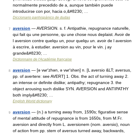
normalmente precedido de a, aunque también puede
introducirse con por, hacia o,&#8230; …
Diccionario panhispánico de dudas
aversion
— AVERSION. s. f. Antipathie, repugnance naturelle,
7
qui fait qu une personne, qu une chose nous deplaist. Avoir de
l aversion contre quelqu un, pour quelqu un. avoir de l aversion
à escrire, à estudier. aversion au vin, pour le vin. j ay
grande&#8230; …
Dictionnaire de l'Académie française
aversion
— [ə vʉr′zhən, ə vʉr′shən] n. [L aversio &LT; aversus,
8
pp. of avertere: see AVERT] 1. Obs. the act of turning away 2.
an intense or definite dislike; antipathy; repugnance 3. the
object arousing such dislike SYN. AVERSION and ANTIPATHY
both imply&#8230; …
English World dictionary
aversion
— (n.) a turning away from, 1590s; figurative sense
9
of mental attitude of repugnance is from 1650s, from M.Fr.
aversion and directly from L. aversionem (nom. aversio), noun
of action from pp. stem of aversus turned away, backwards,