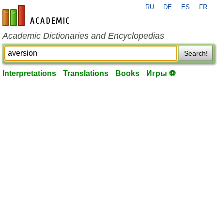
RU
DE
ES
FR
en-academic.com
Academic Dictionaries and Encyclopedias
Search!
Interpretations
Translations
Books
Игры ⚽