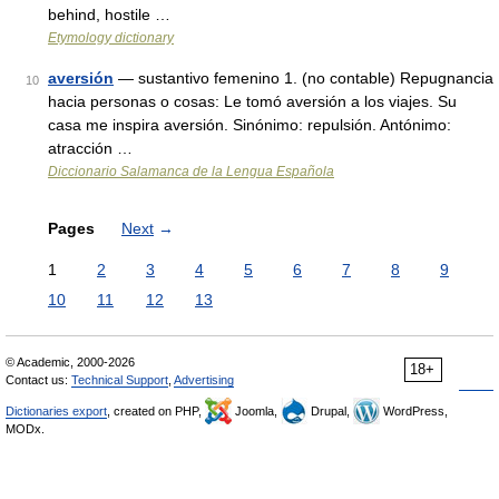
behind, hostile …
Etymology dictionary
aversión
— sustantivo femenino 1. (no contable) Repugnancia
10
hacia personas o cosas: Le tomó aversión a los viajes. Su
casa me inspira aversión. Sinónimo: repulsión. Antónimo:
atracción …
Diccionario Salamanca de la Lengua Española
Pages
Next
→
1
2
3
4
5
6
7
8
9
10
11
12
13
© Academic, 2000-2026
18+
Contact us:
Technical Support
,
Advertising
Dictionaries export
, created on PHP,
Joomla,
Drupal,
WordPress,
MODx.