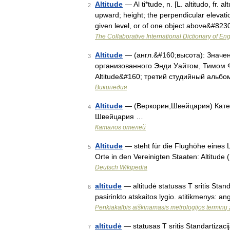
Altitude
— Al ti*tude, n. [L. altitudo, fr. 
2
upward; height; the perpendicular elevati
given level, or of one object above&#823
The Collaborative International Dictionary of Eng
Altitude
— (англ.&#160;высота): Значен
3
организованного Энди Уайтом, Тимом 
Altitude&#160; третий студийный альб
Википедия
Altitude
— (Веркорин,Швейцария) Катего
4
Швейцария …
Каталог отелей
Altitude
— steht für die Flughöhe eines
5
Orte in den Vereinigten Staaten: Altitude (
Deutsch Wikipedia
altitude
— altitudė statusas T sritis Stand
6
pasirinkto atskaitos lygio. atitikmenys: ang
Penkiakalbis aiškinamasis metrologijos terminų
altitudė
— statusas T sritis Standartizacij
7