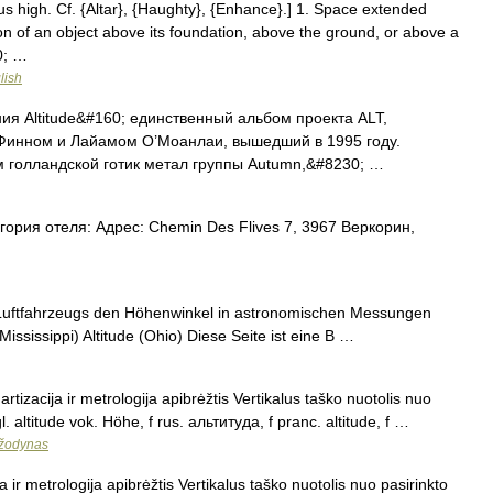
altus high. Cf. {Altar}, {Haughty}, {Enhance}.] 1. Space extended
on of an object above its foundation, above the ground, or above a
0; …
lish
ия Altitude&#160; единственный альбом проекта ALT,
Финном и Лайамом О’Моанлаи, вышедший в 1995 году.
ом голландской готик метал группы Autumn,&#8230; …
рия отеля: Адрес: Chemin Des Flives 7, 3967 Веркорин,
 Luftfahrzeugs den Höhenwinkel in astronomischen Messungen
Mississippi) Altitude (Ohio) Diese Seite ist eine B …
artizacija ir metrologija apibrėžtis Vertikalus taško nuotolis nuo
l. altitude vok. Höhe, f rus. альтитуда, f pranc. altitude, f …
 žodynas
a ir metrologija apibrėžtis Vertikalus taško nuotolis nuo pasirinkto