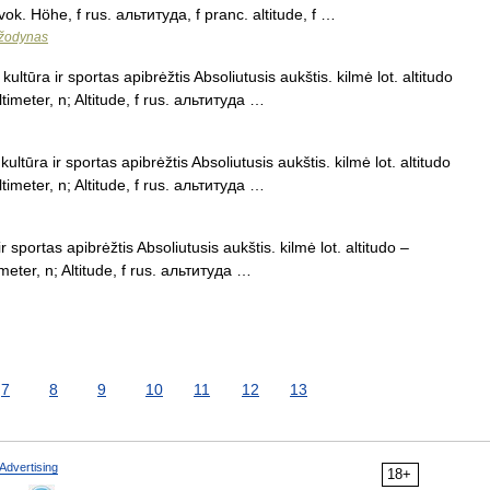
 vok. Höhe, f rus. альтитуда, f pranc. altitude, f …
 žodynas
ultūra ir sportas apibrėžtis Absoliutusis aukštis. kilmė lot. altitudo
ltimeter, n; Altitude, f rus. альтитуда …
ultūra ir sportas apibrėžtis Absoliutusis aukštis. kilmė lot. altitudo
ltimeter, n; Altitude, f rus. альтитуда …
 sportas apibrėžtis Absoliutusis aukštis. kilmė lot. altitudo –
imeter, n; Altitude, f rus. альтитуда …
7
8
9
10
11
12
13
Advertising
18+