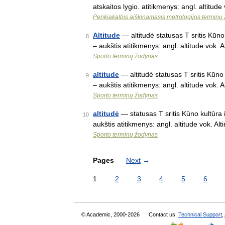
atskaitos lygio. atitikmenys: angl. altitude
Penkiakalbis aiškinamasis metrologijos terminų
Altitude
— altitudė statusas T sritis Kūno k
8
– aukštis atitikmenys: angl. altitude vok. A
Sporto terminų žodynas
altitude
— altitudė statusas T sritis Kūno k
9
– aukštis atitikmenys: angl. altitude vok. A
Sporto terminų žodynas
altitudė
— statusas T sritis Kūno kultūra ir
10
aukštis atitikmenys: angl. altitude vok. Alt
Sporto terminų žodynas
Pages
Next
→
1
2
3
4
5
6
© Academic, 2000-2026
Contact us:
Technical Support
,