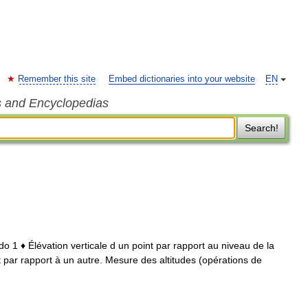
Remember this site
Embed dictionaries into your website
EN
s and Encyclopedias
Search!
titudo 1 ♦ Élévation verticale d un point par rapport au niveau de la
int par rapport à un autre. Mesure des altitudes (opérations de