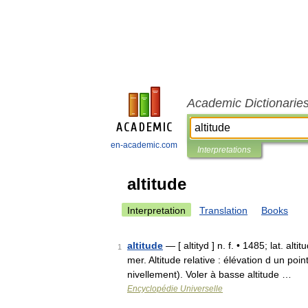
Academic Dictionarie
en-academic.com
Interpretations
altitude
Interpretation
Translation
Books
altitude
— [ altityd ] n. f. • 1485; lat. al
1
mer. Altitude relative : élévation d un po
nivellement). Voler à basse altitude …
Encyclopédie Universelle