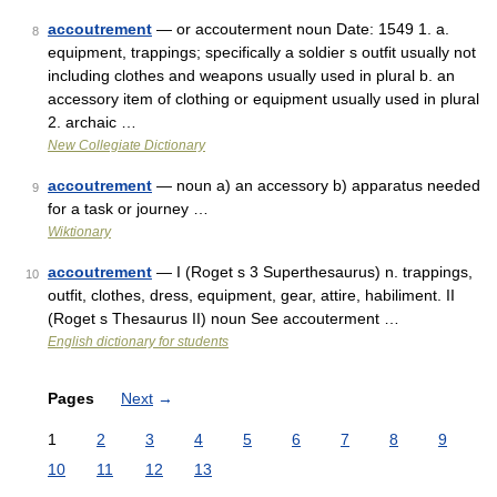
accoutrement
— or accouterment noun Date: 1549 1. a.
8
equipment, trappings; specifically a soldier s outfit usually not
including clothes and weapons usually used in plural b. an
accessory item of clothing or equipment usually used in plural
2. archaic …
New Collegiate Dictionary
accoutrement
— noun a) an accessory b) apparatus needed
9
for a task or journey …
Wiktionary
accoutrement
— I (Roget s 3 Superthesaurus) n. trappings,
10
outfit, clothes, dress, equipment, gear, attire, habiliment. II
(Roget s Thesaurus II) noun See accouterment …
English dictionary for students
Pages
Next
→
1
2
3
4
5
6
7
8
9
10
11
12
13