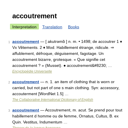
accoutrement
Interpretation
Translation
Books
accoutrement
— [ akutrəmɑ̃ ] n. m. • 1498; de accoutrer 1 ♦
1
Vx Vêtements. 2 ♦ Mod. Habillement étrange, ridicule. ⇒
affublement, défroque, déguisement, fagotage. Un
accoutrement bizarre, grotesque. « Que signifie cet
accoutrement ? » (Musset). ● accoutrement&#8230; …
Encyclopédie Universelle
accoutrement
— n. 1. an item of clothing that is worn or
2
carried, but not part of one s main clothing. Syn: accessory,
accouterment [WordNet 1.5] …
The Collaborative International Dictionary of English
accoutrement
— Accoutrement, m. acut. Se prend pour tout
3
habillement d homme ou de femme, Ornatus, Cultus, B. ex
Quin. Vestitus, Indumentum …