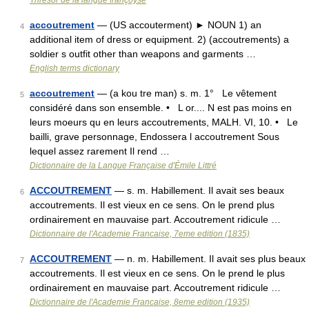
Thresor de la langue françoyse
accoutrement
— (US accouterment) ► NOUN 1) an
4
additional item of dress or equipment. 2) (accoutrements) a
soldier s outfit other than weapons and garments …
English terms dictionary
accoutrement
— (a kou tre man) s. m. 1° Le vêtement
5
considéré dans son ensemble. • L or.... N est pas moins en
leurs moeurs qu en leurs accoutrements, MALH. VI, 10. • Le
bailli, grave personnage, Endossera l accoutrement Sous
lequel assez rarement Il rend …
Dictionnaire de la Langue Française d'Émile Littré
ACCOUTREMENT
— s. m. Habillement. Il avait ses beaux
6
accoutrements. Il est vieux en ce sens. On le prend plus
ordinairement en mauvaise part. Accoutrement ridicule …
Dictionnaire de l'Academie Francaise, 7eme edition (1835)
ACCOUTREMENT
— n. m. Habillement. Il avait ses plus beaux
7
accoutrements. Il est vieux en ce sens. On le prend le plus
ordinairement en mauvaise part. Accoutrement ridicule …
Dictionnaire de l'Academie Francaise, 8eme edition (1935)