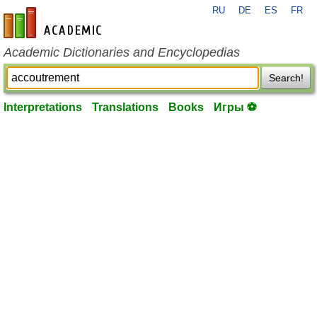
RU
DE
ES
FR
en-academic.com
Academic Dictionaries and Encyclopedias
Search!
Interpretations
Translations
Books
Игры ⚽