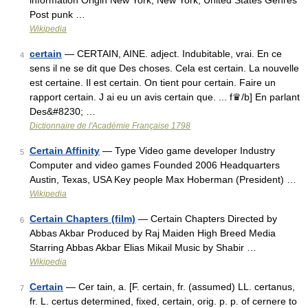
information Origin New York, New York, United States Genres
Post punk …
Wikipedia
certain
— CERTAIN, AINE. adject. Indubitable, vrai. En ce
4
sens il ne se dit que Des choses. Cela est certain. La nouvelle
est certaine. Il est certain. On tient pour certain. Faire un
rapport certain. J ai eu un avis certain que. ... f♛/b] En parlant
Des&#8230; …
Dictionnaire de l'Académie Française 1798
Certain Affinity
— Type Video game developer Industry
5
Computer and video games Founded 2006 Headquarters
Austin, Texas, USA Key people Max Hoberman (President) …
Wikipedia
Certain Chapters (film)
— Certain Chapters Directed by
6
Abbas Akbar Produced by Raj Maiden High Breed Media
Starring Abbas Akbar Elias Mikail Music by Shabir …
Wikipedia
Certain
— Cer tain, a. [F. certain, fr. (assumed) LL. certanus,
7
fr. L. certus determined, fixed, certain, orig. p. p. of cernere to