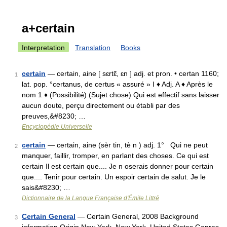
a+certain
Interpretation
Translation
Books
certain
— certain, aine [ sɛrtɛ̃, ɛn ] adj. et pron. • certan 1160;
1
lat. pop. °certanus, de certus « assuré » I ♦ Adj. A ♦ Après le
nom 1 ♦ (Possibilité) (Sujet chose) Qui est effectif sans laisser
aucun doute, perçu directement ou établi par des
preuves,&#8230; …
Encyclopédie Universelle
certain
— certain, aine (sèr tin, tè n ) adj. 1° Qui ne peut
2
manquer, faillir, tromper, en parlant des choses. Ce qui est
certain Il est certain que.... Je n oserais donner pour certain
que.... Tenir pour certain. Un espoir certain de salut. Je le
sais&#8230; …
Dictionnaire de la Langue Française d'Émile Littré
Certain General
— Certain General, 2008 Background
3