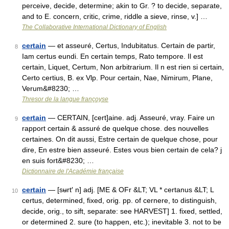
perceive, decide, determine; akin to Gr. ? to decide, separate,
and to E. concern, critic, crime, riddle a sieve, rinse, v.] …
The Collaborative International Dictionary of English
certain
— et asseuré, Certus, Indubitatus. Certain de partir,
8
Iam certus eundi. En certain temps, Rato tempore. Il est
certain, Liquet, Certum, Non arbitrarium. Il n est rien si certain,
Certo certius, B. ex Vlp. Pour certain, Nae, Nimirum, Plane,
Verum&#8230; …
Thresor de la langue françoyse
certain
— CERTAIN, [cert]aine. adj. Asseuré, vray. Faire un
9
rapport certain & assuré de quelque chose. des nouvelles
certaines. On dit aussi, Estre certain de quelque chose, pour
dire, En estre bien asseuré. Estes vous bien certain de cela? j
en suis fort&#8230; …
Dictionnaire de l'Académie française
certain
— [sʉrt′ n] adj. [ME & OFr &LT; VL * certanus &LT; L
10
certus, determined, fixed, orig. pp. of cernere, to distinguish,
decide, orig., to sift, separate: see HARVEST] 1. fixed, settled,
or determined 2. sure (to happen, etc.); inevitable 3. not to be