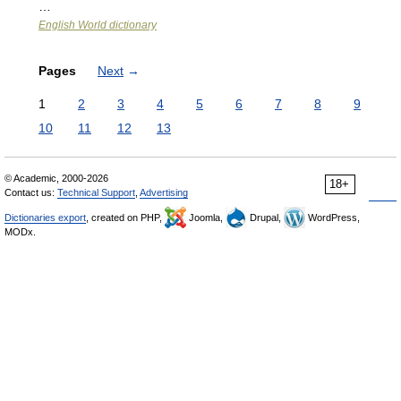
…
English World dictionary
Pages
Next
→
1
2
3
4
5
6
7
8
9
10
11
12
13
© Academic, 2000-2026
18+
Contact us:
Technical Support
,
Advertising
Dictionaries export
, created on PHP,
Joomla,
Drupal,
WordPress,
MODx.