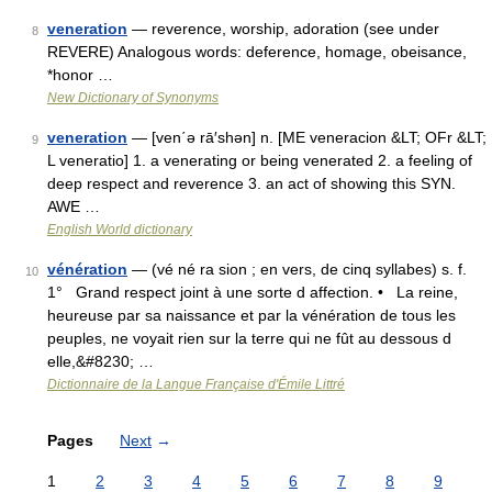
veneration
— reverence, worship, adoration (see under
8
REVERE) Analogous words: deference, homage, obeisance,
*honor …
New Dictionary of Synonyms
veneration
— [ven΄ə rā′shən] n. [ME veneracion &LT; OFr &LT;
9
L veneratio] 1. a venerating or being venerated 2. a feeling of
deep respect and reverence 3. an act of showing this SYN.
AWE …
English World dictionary
vénération
— (vé né ra sion ; en vers, de cinq syllabes) s. f.
10
1° Grand respect joint à une sorte d affection. • La reine,
heureuse par sa naissance et par la vénération de tous les
peuples, ne voyait rien sur la terre qui ne fût au dessous d
elle,&#8230; …
Dictionnaire de la Langue Française d'Émile Littré
Pages
Next
→
1
2
3
4
5
6
7
8
9