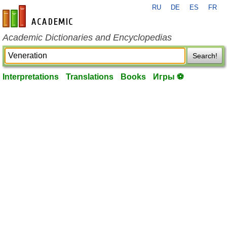
RU
DE
ES
FR
en-academic.com
Academic Dictionaries and Encyclopedias
Search!
Interpretations
Translations
Books
Игры ⚽