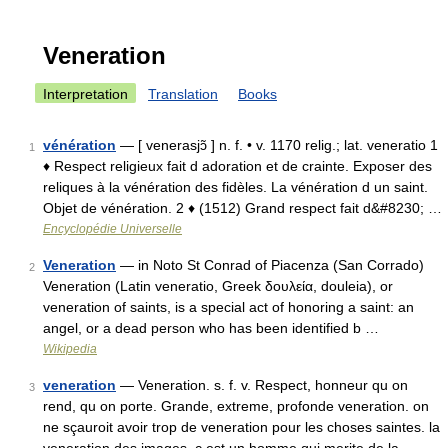
Veneration
Interpretation
Translation
Books
vénération
— [ venerasjɔ̃ ] n. f. • v. 1170 relig.; lat. veneratio 1
1
♦ Respect religieux fait d adoration et de crainte. Exposer des
reliques à la vénération des fidèles. La vénération d un saint.
Objet de vénération. 2 ♦ (1512) Grand respect fait d&#8230; …
Encyclopédie Universelle
Veneration
— in Noto St Conrad of Piacenza (San Corrado)
2
Veneration (Latin veneratio, Greek δουλεία, douleia), or
veneration of saints, is a special act of honoring a saint: an
angel, or a dead person who has been identified b …
Wikipedia
veneration
— Veneration. s. f. v. Respect, honneur qu on
3
rend, qu on porte. Grande, extreme, profonde veneration. on
ne sçauroit avoir trop de veneration pour les choses saintes. la