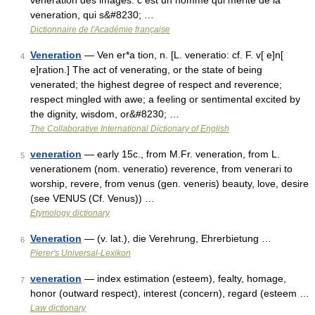
veneration des images. c est un homme qui merite de la
veneration, qui s&#8230; …
Dictionnaire de l'Académie française
Veneration
— Ven er*a tion, n. [L. veneratio: cf. F. v[ e]n[
4
e]ration.] The act of venerating, or the state of being
venerated; the highest degree of respect and reverence;
respect mingled with awe; a feeling or sentimental excited by
the dignity, wisdom, or&#8230; …
The Collaborative International Dictionary of English
veneration
— early 15c., from M.Fr. veneration, from L.
5
venerationem (nom. veneratio) reverence, from venerari to
worship, revere, from venus (gen. veneris) beauty, love, desire
(see VENUS (Cf. Venus)) …
Etymology dictionary
Veneration
— (v. lat.), die Verehrung, Ehrerbietung …
6
Pierer's Universal-Lexikon
veneration
— index estimation (esteem), fealty, homage,
7
honor (outward respect), interest (concern), regard (esteem …
Law dictionary