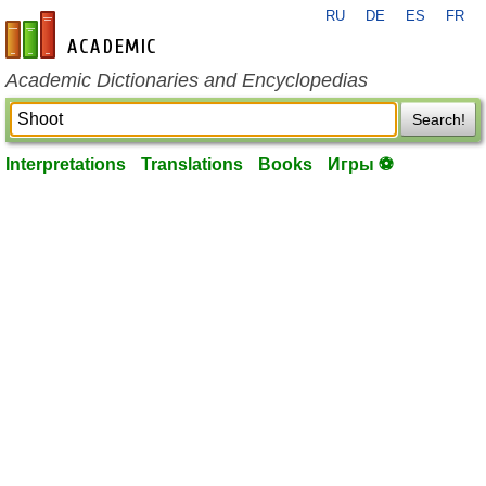
RU
DE
ES
FR
en-academic.com
Academic Dictionaries and Encyclopedias
Search!
Interpretations
Translations
Books
Игры ⚽