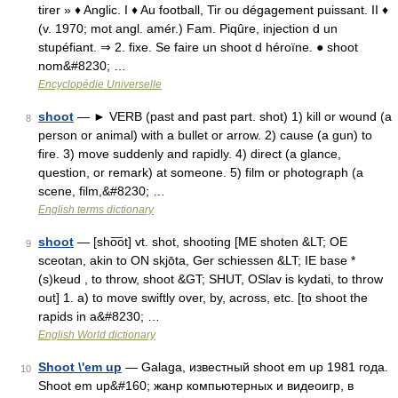
tirer » ♦ Anglic. I ♦ Au football, Tir ou dégagement puissant. II ♦
(v. 1970; mot angl. amér.) Fam. Piqûre, injection d un
stupéfiant. ⇒ 2. fixe. Se faire un shoot d héroïne. ● shoot
nom&#8230; …
Encyclopédie Universelle
shoot
— ► VERB (past and past part. shot) 1) kill or wound (a
8
person or animal) with a bullet or arrow. 2) cause (a gun) to
fire. 3) move suddenly and rapidly. 4) direct (a glance,
question, or remark) at someone. 5) film or photograph (a
scene, film,&#8230; …
English terms dictionary
shoot
— [sho͞ot] vt. shot, shooting [ME shoten &LT; OE
9
sceotan, akin to ON skjōta, Ger schiessen &LT; IE base *
(s)keud , to throw, shoot &GT; SHUT, OSlav is kydati, to throw
out] 1. a) to move swiftly over, by, across, etc. [to shoot the
rapids in a&#8230; …
English World dictionary
Shoot \'em up
— Galaga, известный shoot em up 1981 года.
10
Shoot em up&#160; жанр компьютерных и видеоигр, в