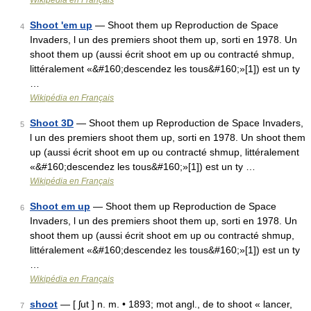
Wikipédia en Français
Shoot 'em up
— Shoot them up Reproduction de Space
4
Invaders, l un des premiers shoot them up, sorti en 1978. Un
shoot them up (aussi écrit shoot em up ou contracté shmup,
littéralement «&#160;descendez les tous&#160;»[1]) est un ty
…
Wikipédia en Français
Shoot 3D
— Shoot them up Reproduction de Space Invaders,
5
l un des premiers shoot them up, sorti en 1978. Un shoot them
up (aussi écrit shoot em up ou contracté shmup, littéralement
«&#160;descendez les tous&#160;»[1]) est un ty …
Wikipédia en Français
Shoot em up
— Shoot them up Reproduction de Space
6
Invaders, l un des premiers shoot them up, sorti en 1978. Un
shoot them up (aussi écrit shoot em up ou contracté shmup,
littéralement «&#160;descendez les tous&#160;»[1]) est un ty
…
Wikipédia en Français
shoot
— [ ʃut ] n. m. • 1893; mot angl., de to shoot « lancer,
7