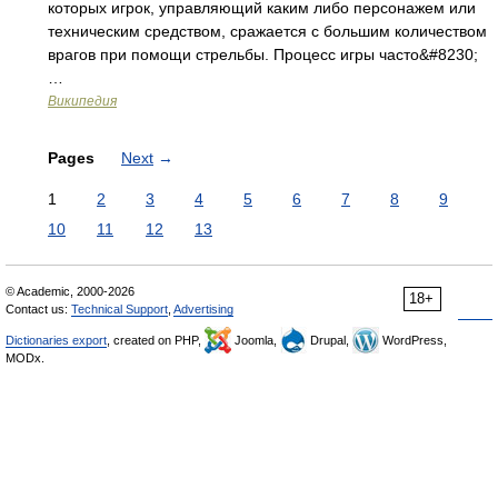
которых игрок, управляющий каким либо персонажем или
техническим средством, сражается с большим количеством
врагов при помощи стрельбы. Процесс игры часто&#8230;
…
Википедия
Pages
Next
→
1
2
3
4
5
6
7
8
9
10
11
12
13
© Academic, 2000-2026
18+
Contact us:
Technical Support
,
Advertising
Dictionaries export
, created on PHP,
Joomla,
Drupal,
WordPress,
MODx.