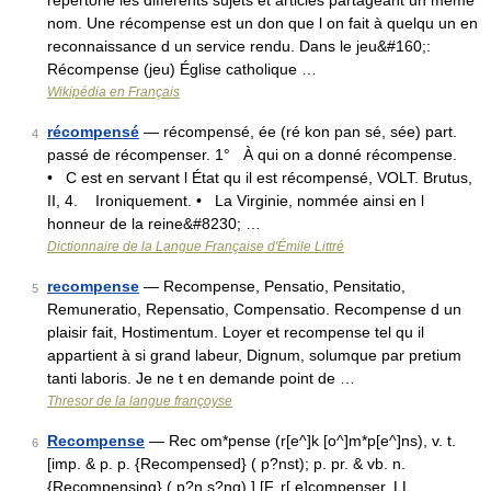
répertorie les différents sujets et articles partageant un même
nom. Une récompense est un don que l on fait à quelqu un en
reconnaissance d un service rendu. Dans le jeu&#160;:
Récompense (jeu) Église catholique …
Wikipédia en Français
récompensé
— récompensé, ée (ré kon pan sé, sée) part.
4
passé de récompenser. 1° À qui on a donné récompense.
• C est en servant l État qu il est récompensé, VOLT. Brutus,
II, 4. Ironiquement. • La Virginie, nommée ainsi en l
honneur de la reine&#8230; …
Dictionnaire de la Langue Française d'Émile Littré
recompense
— Recompense, Pensatio, Pensitatio,
5
Remuneratio, Repensatio, Compensatio. Recompense d un
plaisir fait, Hostimentum. Loyer et recompense tel qu il
appartient à si grand labeur, Dignum, solumque par pretium
tanti laboris. Je ne t en demande point de …
Thresor de la langue françoyse
Recompense
— Rec om*pense (r[e^]k [o^]m*p[e^]ns), v. t.
6
[imp. & p. p. {Recompensed} ( p?nst); p. pr. & vb. n.
{Recompensing} ( p?n s?ng).] [F. r[ e]compenser, LL.