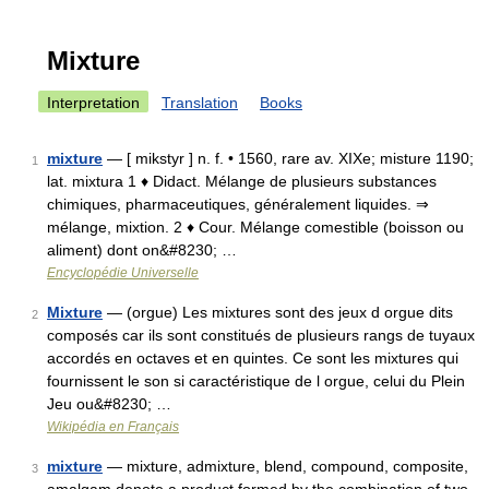
Mixture
Interpretation
Translation
Books
mixture
— [ mikstyr ] n. f. • 1560, rare av. XIXe; misture 1190;
1
lat. mixtura 1 ♦ Didact. Mélange de plusieurs substances
chimiques, pharmaceutiques, généralement liquides. ⇒
mélange, mixtion. 2 ♦ Cour. Mélange comestible (boisson ou
aliment) dont on&#8230; …
Encyclopédie Universelle
Mixture
— (orgue) Les mixtures sont des jeux d orgue dits
2
composés car ils sont constitués de plusieurs rangs de tuyaux
accordés en octaves et en quintes. Ce sont les mixtures qui
fournissent le son si caractéristique de l orgue, celui du Plein
Jeu ou&#8230; …
Wikipédia en Français
mixture
— mixture, admixture, blend, compound, composite,
3