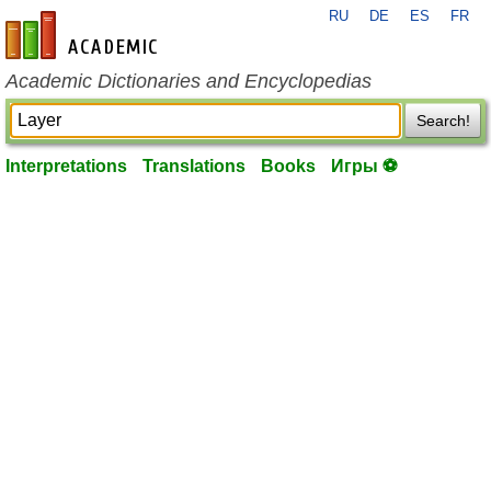
RU
DE
ES
FR
en-academic.com
Academic Dictionaries and Encyclopedias
Search!
Interpretations
Translations
Books
Игры ⚽