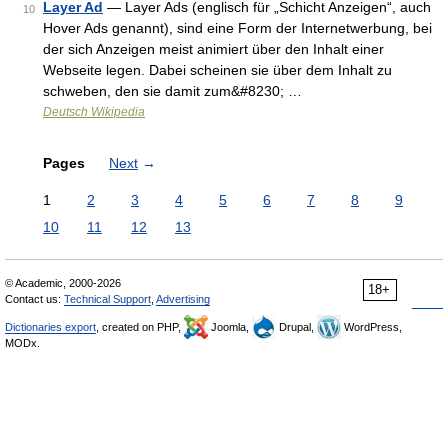
Layer Ad
— Layer Ads (englisch für „Schicht Anzeigen“, auch
10
Hover Ads genannt), sind eine Form der Internetwerbung, bei
der sich Anzeigen meist animiert über den Inhalt einer
Webseite legen. Dabei scheinen sie über dem Inhalt zu
schweben, den sie damit zum&#8230; …
Deutsch Wikipedia
Pages
Next
→
1
2
3
4
5
6
7
8
9
10
11
12
13
© Academic, 2000-2026
18+
Contact us:
Technical Support
,
Advertising
Dictionaries export
, created on PHP,
Joomla,
Drupal,
WordPress,
MODx.