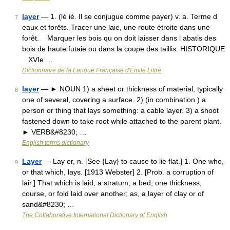
layer
— 1. (lè ié. Il se conjugue comme payer) v. a. Terme d
7
eaux et forêts. Tracer une laie, une route étroite dans une
forêt. Marquer les bois qu on doit laisser dans l abatis des
bois de haute futaie ou dans la coupe des taillis. HISTORIQUE
XVIe …
Dictionnaire de la Langue Française d'Émile Littré
layer
— ► NOUN 1) a sheet or thickness of material, typically
8
one of several, covering a surface. 2) (in combination ) a
person or thing that lays something: a cable layer. 3) a shoot
fastened down to take root while attached to the parent plant.
► VERB&#8230; …
English terms dictionary
Layer
— Lay er, n. [See {Lay} to cause to lie flat.] 1. One who,
9
or that which, lays. [1913 Webster] 2. [Prob. a corruption of
lair.] That which is laid; a stratum; a bed; one thickness,
course, or fold laid over another; as, a layer of clay or of
sand&#8230; …
The Collaborative International Dictionary of English