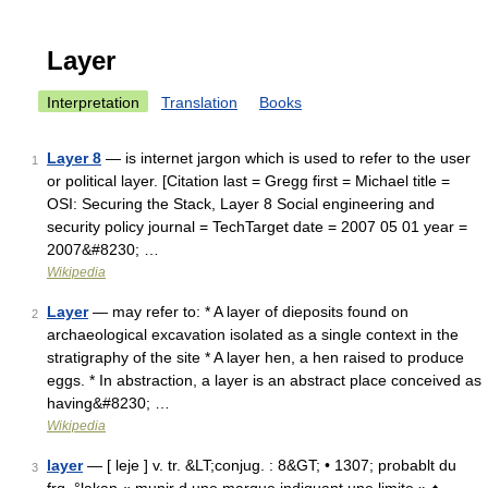
Layer
Interpretation
Translation
Books
Layer 8
— is internet jargon which is used to refer to the user
1
or political layer. [Citation last = Gregg first = Michael title =
OSI: Securing the Stack, Layer 8 Social engineering and
security policy journal = TechTarget date = 2007 05 01 year =
2007&#8230; …
Wikipedia
Layer
— may refer to: * A layer of dieposits found on
2
archaeological excavation isolated as a single context in the
stratigraphy of the site * A layer hen, a hen raised to produce
eggs. * In abstraction, a layer is an abstract place conceived as
having&#8230; …
Wikipedia
layer
— [ leje ] v. tr. &LT;conjug. : 8&GT; • 1307; probablt du
3