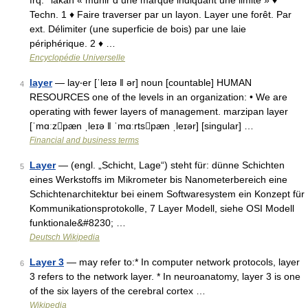
frq. °lakan « munir d une marque indiquant une limite » ♦
Techn. 1 ♦ Faire traverser par un layon. Layer une forêt. Par
ext. Délimiter (une superficie de bois) par une laie
périphérique. 2 ♦ …
Encyclopédie Universelle
layer
— lay‧er [ˈleɪə ǁ ər] noun [countable] HUMAN
4
RESOURCES one of the levels in an organization: • We are
operating with fewer layers of management. marzipan layer
[ˈmɑːzpæn ˌleɪə ǁ ˈmɑːrtspæn ˌleɪər] [singular] …
Financial and business terms
Layer
— (engl. „Schicht, Lage“) steht für: dünne Schichten
5
eines Werkstoffs im Mikrometer bis Nanometerbereich eine
Schichtenarchitektur bei einem Softwaresystem ein Konzept für
Kommunikationsprotokolle, 7 Layer Modell, siehe OSI Modell
funktionale&#8230; …
Deutsch Wikipedia
Layer 3
— may refer to:* In computer network protocols, layer
6
3 refers to the network layer. * In neuroanatomy, layer 3 is one
of the six layers of the cerebral cortex …
Wikipedia