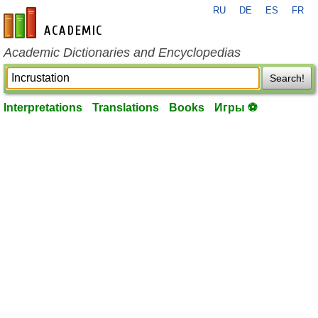
RU
DE
ES
FR
en-academic.com
Academic Dictionaries and Encyclopedias
Search!
Interpretations
Translations
Books
Игры ⚽