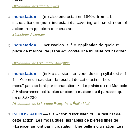
nacre …
Dictionnaire des idées reçues
incrustation
— (n.) also encrustation, 1640s, from L.L.
4
incrustationem (nom. incrustatio) a covering with crust, noun of
action from pp. stem of incrustare …
Etymology dictionary
incrustation
— Incrustation. s. f. v. Application de quelque
5
piece de marbre, de jaspe &c. contre une muraille pour l orner
…
Dictionnaire de l'Académie française
incrustation
— (in kru sta sion ; en vers, de cinq syllabes) s. f.
6
1° Action d incruster ; le résultat de cette action. Les
mosaïques se font par incrustation. • Le palais du roi Mausole
à Halicarnasse est la plus ancienne maison où il paraisse qu
on ait&#8230; …
Dictionnaire de la Langue Française d'Émile Littré
INCRUSTATION
— s. f. Action d incruster, ou Le résultat de
7
cette action. Les mosaïques, les tables de pierres fines de
Florence, se font par incrustation. Une belle incrustation. Les