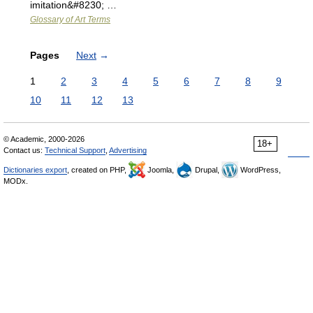
imitation&#8230; …
Glossary of Art Terms
Pages
Next
→
1
2
3
4
5
6
7
8
9
10
11
12
13
© Academic, 2000-2026
18+
Contact us:
Technical Support
,
Advertising
Dictionaries export
, created on PHP,
Joomla,
Drupal,
WordPress,
MODx.