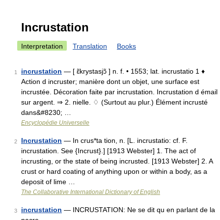
Incrustation
Interpretation
Translation
Books
incrustation
— [ ɛ̃krystasjɔ̃ ] n. f. • 1553; lat. incrustatio 1 ♦
1
Action d incruster; manière dont un objet, une surface est
incrustée. Décoration faite par incrustation. Incrustation d émail
sur argent. ⇒ 2. nielle. ♢ (Surtout au plur.) Élément incrusté
dans&#8230; …
Encyclopédie Universelle
Incrustation
— In crus*ta tion, n. [L. incrustatio: cf. F.
2
incrustation. See {Incrust}.] [1913 Webster] 1. The act of
incrusting, or the state of being incrusted. [1913 Webster] 2. A
crust or hard coating of anything upon or within a body, as a
deposit of lime …
The Collaborative International Dictionary of English
incrustation
— INCRUSTATION: Ne se dit qu en parlant de la
3