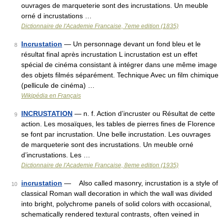
ouvrages de marqueterie sont des incrustations. Un meuble
orné d incrustations …
Dictionnaire de l'Academie Francaise, 7eme edition (1835)
Incrustation
— Un personnage devant un fond bleu et le
8
résultat final après incrustation L incrustation est un effet
spécial de cinéma consistant à intégrer dans une même image
des objets filmés séparément. Technique Avec un film chimique
(pellicule de cinéma) …
Wikipédia en Français
INCRUSTATION
— n. f. Action d’incruster ou Résultat de cette
9
action. Les mosaïques, les tables de pierres fines de Florence
se font par incrustation. Une belle incrustation. Les ouvrages
de marqueterie sont des incrustations. Un meuble orné
d’incrustations. Les …
Dictionnaire de l'Academie Francaise, 8eme edition (1935)
incrustation
— Also called masonry, incrustation is a style of
10
classical Roman wall decoration in which the wall was divided
into bright, polychrome panels of solid colors with occasional,
schematically rendered textural contrasts, often veined in