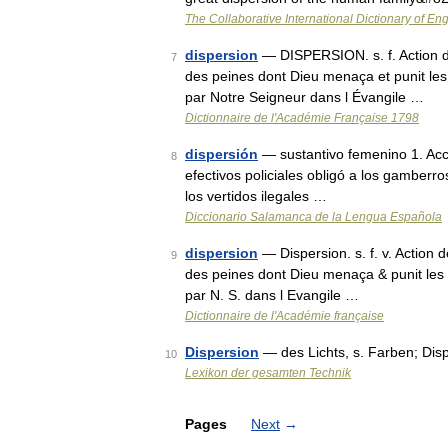
The Collaborative International Dictionary of Eng
dispersion
— DISPERSION. s. f. Action de
7
des peines dont Dieu menaça et punit les 
par Notre Seigneur dans l Évangile …
Dictionnaire de l'Académie Française 1798
dispersión
— sustantivo femenino 1. Acci
8
efectivos policiales obligó a los gamberro
los vertidos ilegales …
Diccionario Salamanca de la Lengua Española
dispersion
— Dispersion. s. f. v. Action 
9
des peines dont Dieu menaça & punit les J
par N. S. dans l Evangile …
Dictionnaire de l'Académie française
Dispersion
— des Lichts, s. Farben; Di
10
Lexikon der gesamten Technik
Pages
Next
→