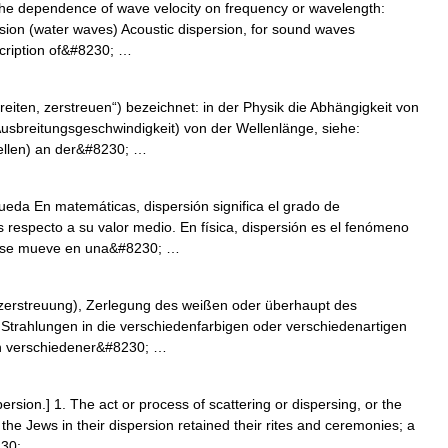
The dependence of wave velocity on frequency or wavelength:
ersion (water waves) Acoustic dispersion, for sound waves
scription of&#8230; …
reiten, zerstreuen“) bezeichnet: in der Physik die Abhängigkeit von
usbreitungsgeschwindigkeit) von der Wellenlänge, siehe:
ellen) an der&#8230; …
eda En matemáticas, dispersión significa el grado de
 respecto a su valor medio. En física, dispersión es el fenómeno
ue se mueve en una&#8230; …
zerstreuung), Zerlegung des weißen oder überhaupt des
trahlungen in die verschiedenfarbigen oder verschiedenartigen
en verschiedener&#8230; …
ersion.] 1. The act or process of scattering or dispersing, or the
 the Jews in their dispersion retained their rites and ceremonies; a
230; …