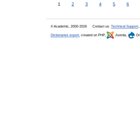
1
2
3
4
5
6
© Academic, 2000-2026
Contact us:
Technical Support
,
Dictionaries export
, created on PHP,
Joomla,
Dr