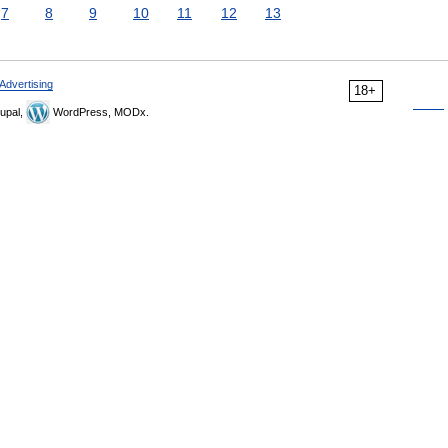
7
8
9
10
11
12
13
Advertising
18+
upal,
WordPress, MODx.