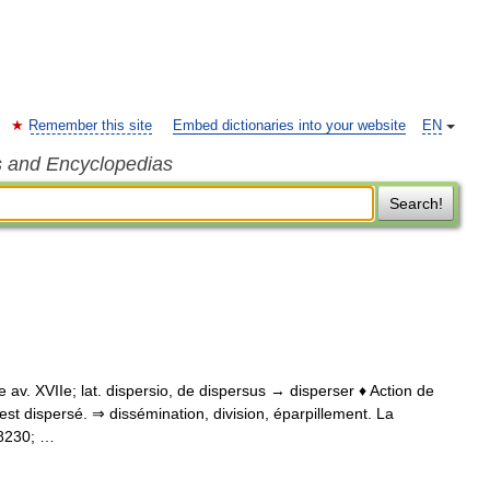
Remember this site
Embed dictionaries into your website
EN
s and Encyclopedias
Search!
rare av. XVIIe; lat. dispersio, de dispersus → disperser ♦ Action de
 est dispersé. ⇒ dissémination, division, éparpillement. La
#8230; …