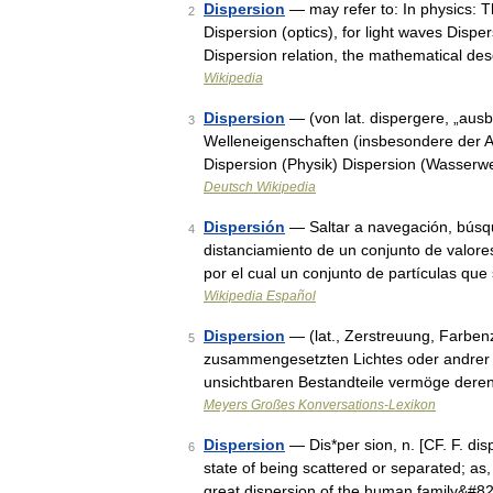
Dispersion
— may refer to: In physics: 
2
Dispersion (optics), for light waves Disp
Dispersion relation, the mathematical de
Wikipedia
Dispersion
— (von lat. dispergere, „ausb
3
Welleneigenschaften (insbesondere der A
Dispersion (Physik) Dispersion (Wasserw
Deutsch Wikipedia
Dispersión
— Saltar a navegación, búsqu
4
distanciamiento de un conjunto de valores
por el cual un conjunto de partículas q
Wikipedia Español
Dispersion
— (lat., Zerstreuung, Farben
5
zusammengesetzten Lichtes oder andrer S
unsichtbaren Bestandteile vermöge der
Meyers Großes Konversations-Lexikon
Dispersion
— Dis*per sion, n. [CF. F. disp
6
state of being scattered or separated; as,
great dispersion of the human family&#8