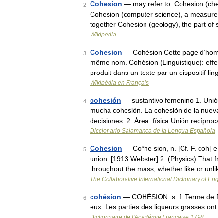
Cohesion
— may refer to: Cohesion (chem
2
Cohesion (computer science), a measure o
together Cohesion (geology), the part of 
Wikipedia
Cohesion
— Cohésion Cette page d’homony
3
même nom. Cohésion (Linguistique): effet 
produit dans un texte par un dispositif li
Wikipédia en Français
cohesión
— sustantivo femenino 1. Unión
4
mucha cohesión. La cohesión de la nueva
decisiones. 2. Área: física Unión recípr
Diccionario Salamanca de la Lengua Española
Cohesion
— Co*he sion, n. [Cf. F. coh[ e]
5
union. [1913 Webster] 2. (Physics) That fr
throughout the mass, whether like or unli
The Collaborative International Dictionary of Eng
cohésion
— COHÉSION. s. f. Terme de Phy
6
eux. Les parties des liqueurs grasses on
Dictionnaire de l'Académie Française 1798