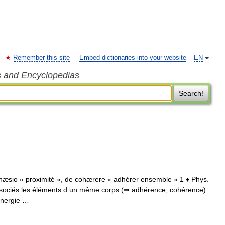
Remember this site
Embed dictionaries into your website
EN
s and Encyclopedias
Search!
. cohæsio « proximité », de cohærere « adhérer ensemble » 1 ♦ Phys.
ssociés les éléments d un même corps (⇒ adhérence, cohérence).
 Énergie …