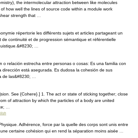
istry), the intermolecular attraction between like molecules
f how well the lines of source code within a module work
shear strength that …
mie répertorie les différents sujets et articles partageant un
de continuité et de progression sémantique et référentielle
nguistique.&#8230; …
 o relación estrecha entre personas o cosas: Es una familia con
 dirección está asegurada. Es dudosa la cohesión de sus
oca de las&#8230; …
sion. See {Cohere}.] 1. The act or state of sticking together; close
om of attraction by which the particles of a body are united
ke; …
lish
sique. Adhérence, force par la quelle des corps sont unis entre
t une certaine cohésion qui en rend la séparation moins aisée …