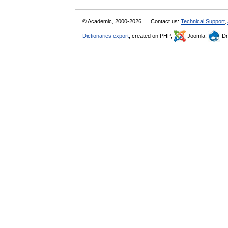
© Academic, 2000-2026
Contact us:
Technical Support
,
Dictionaries export
, created on PHP,
Joomla,
Dr