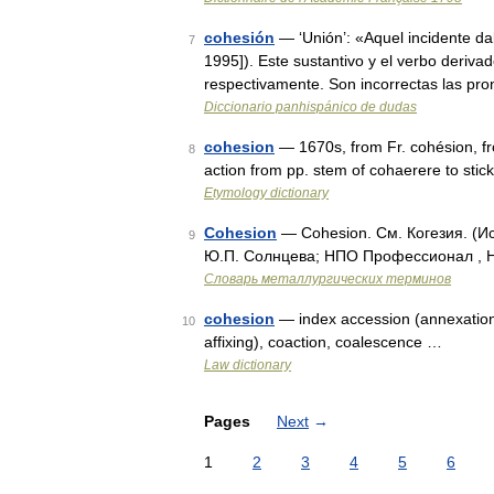
cohesión
— ‘Unión’: «Aquel incidente dab
7
1995]). Este sustantivo y el verbo deriva
respectivamente. Son incorrectas las p
Diccionario panhispánico de dudas
cohesion
— 1670s, from Fr. cohésion, fr
8
action from pp. stem of cohaerere to sti
Etymology dictionary
Cohesion
— Cohesion. См. Когезия. (И
9
Ю.П. Солнцева; НПО Профессионал , НП
Словарь металлургических терминов
cohesion
— index accession (annexation)
10
affixing), coaction, coalescence …
Law dictionary
Pages
Next
→
1
2
3
4
5
6