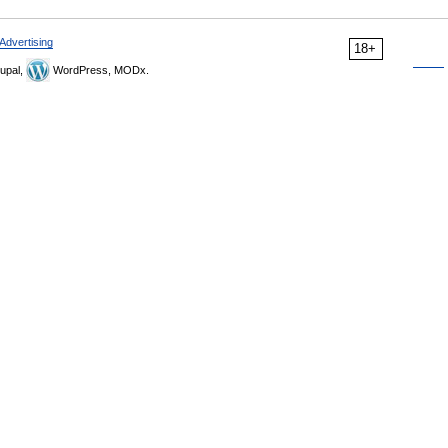
Advertising
18+
upal,
WordPress, MODx.