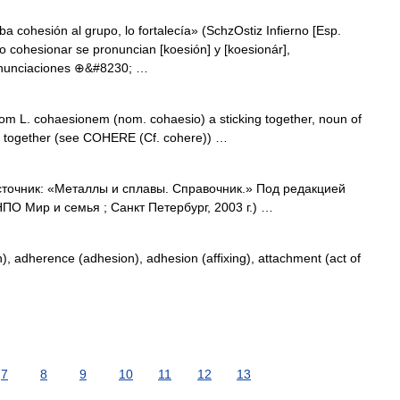
a cohesión al grupo, lo fortalecía» (SchzOstiz Infierno [Esp.
do cohesionar se pronuncian [koesión] y [koesionár],
ronunciaciones ⊕&#8230; …
om L. cohaesionem (nom. cohaesio) a sticking together, noun of
ck together (see COHERE (Cf. cohere)) …
сточник: «Металлы и сплавы. Справочник.» Под редакцией
О Мир и семья ; Санкт Петербург, 2003 г.) …
, adherence (adhesion), adhesion (affixing), attachment (act of
7
8
9
10
11
12
13