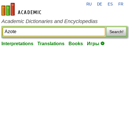
RU
DE
ES
FR
en-academic.com
Academic Dictionaries and Encyclopedias
Search!
Interpretations
Translations
Books
Игры ⚽