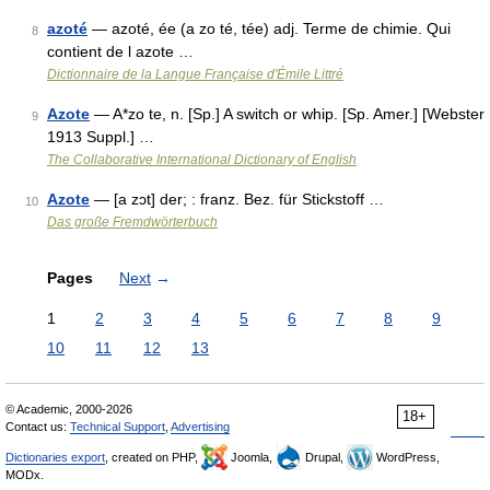
azoté
— azoté, ée (a zo té, tée) adj. Terme de chimie. Qui
8
contient de l azote …
Dictionnaire de la Langue Française d'Émile Littré
Azote
— A*zo te, n. [Sp.] A switch or whip. [Sp. Amer.] [Webster
9
1913 Suppl.] …
The Collaborative International Dictionary of English
Azote
— [a zɔt] der; : franz. Bez. für Stickstoff …
10
Das große Fremdwörterbuch
Pages
Next
→
1
2
3
4
5
6
7
8
9
10
11
12
13
© Academic, 2000-2026
18+
Contact us:
Technical Support
,
Advertising
Dictionaries export
, created on PHP,
Joomla,
Drupal,
WordPress,
MODx.