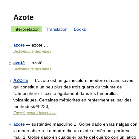
Azote
Interpretation
Translation
Books
azote
— azote …
1
Dictionnaire des rimes
azoté
— azoté …
2
Dictionnaire des rimes
AZOTE
— L’azote est un gaz incolore, inodore et sans saveur
3
qui constitue un peu plus des trois quarts du volume de
l’atmosphère. Il existe également dans les fumerolles
volcaniques. Certaines météorites en renferment et, par des
méthodes&#8230; …
Encyclopédie Universelle
azote
— sustantivo masculino 1. Golpe dado en las nalgas con
4
la mano abierta: La madre dio un azote al niño por portarse
mal. 2. Golpe dado en cualquier parte del cuerpo con un látigo