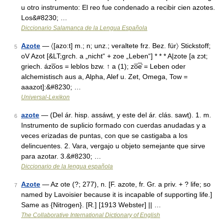
u otro instrumento: El reo fue condenado a recibir cien azotes.
Los&#8230; …
Diccionario Salamanca de la Lengua Española
Azote
— 〈[azo:t] m.; n; unz.; veraltete frz. Bez. für〉 Stickstoff;
5
oV Azot [&LT;grch. a „nicht“ + zoe „Leben“] * * * A|zote [a zɔt;
griech. ázo̅os = leblos bzw. ↑ a (1); zo̅e̅̓ = Leben oder
alchemistisch aus a, Alpha, Alef u. Zet, Omega, Tow =
aaazot]:&#8230; …
Universal-Lexikon
azote
— (Del ár. hisp. assáwṭ, y este del ár. clás. sawṭ). 1. m.
6
Instrumento de suplicio formado con cuerdas anudadas y a
veces erizadas de puntas, con que se castigaba a los
delincuentes. 2. Vara, vergajo u objeto semejante que sirve
para azotar. 3.&#8230; …
Diccionario de la lengua española
Azote
— Az ote (?; 277), n. [F. azote, fr. Gr. a priv. + ? life; so
7
named by Lavoisier because it is incapable of supporting life.]
Same as {Nitrogen}. [R.] [1913 Webster] || …
The Collaborative International Dictionary of English