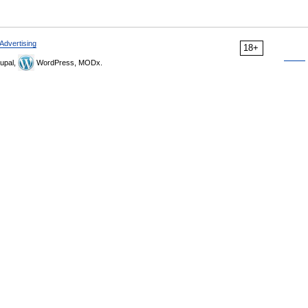
Advertising
18+
upal,
WordPress, MODx.