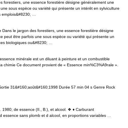
s forestiers, une essence forestière désigne généralement une
 une sous espèce ou variété qui présente un intérêt en sylviculture
es emplois&#8230; …
 Dans le jargon des forestiers, une essence forestière désigne
 peut être parfois une sous espèce ou variété qui présente un
ences biologiques ou&#8230; …
ssence minérale est un diluant à peinture et un combustible
de la chimie Ce document provient de « Essence min%C3%A9rale ».
ortie 31&#160;août&#160;1998 Durée 57 min 04 s Genre Rock
. 1980; de essence (II., B.), et alcool. ❖ ♦ Carburant
d essence sans plomb et d alcool, en proportions variables …