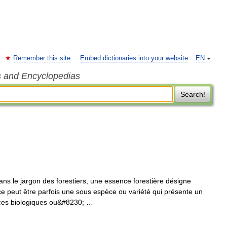
Remember this site
Embed dictionaries into your website
EN
s and Encyclopedias
Search!
s le jargon des forestiers, une essence forestière désigne
 peut être parfois une sous espèce ou variété qui présente un
ences biologiques ou&#8230; …