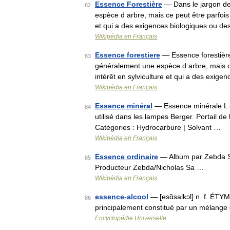
Essence Forestière
— Dans le jargon de
82
espèce d arbre, mais ce peut être parfois
et qui a des exigences biologiques ou d
Wikipédia en Français
Essence forestiere
— Essence forestière
83
généralement une espèce d arbre, mais ce
intérêt en sylviculture et qui a des exig
Wikipédia en Français
Essence minéral
— Essence minérale L e
84
utilisé dans les lampes Berger. Portail 
Catégories : Hydrocarbure | Solvant …
Wikipédia en Français
Essence ordinaire
— Album par Zebda S
85
Producteur Zebda/Nicholas Sa …
Wikipédia en Français
essence-alcool
— [esɑ̃salkɔl] n. f. ÉTYM
86
principalement constitué par un mélange 
Encyclopédie Universelle