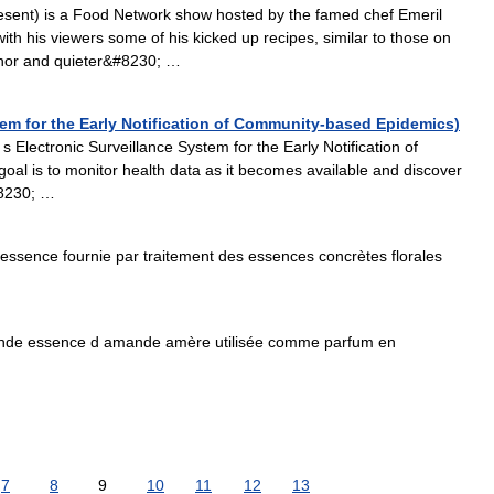
sent) is a Food Network show hosted by the famed chef Emeril
th his viewers some of his kicked up recipes, similar to those on
anor and quieter&#8230; …
tem for the Early Notification of Community-based Epidemics)
Electronic Surveillance System for the Early Notification of
l is to monitor health data as it becomes available and discover
#8230; …
ssence fournie par traitement des essences concrètes florales
de essence d amande amère utilisée comme parfum en
7
8
9
10
11
12
13