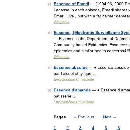
Essence of Emeril
— (1994 96, 2000 Pre
87
Lagasse.In each episode, Emeril shares wi
Emeril Live , but with a far calmer deme
Wikipedia
Essence, (Electronic Surveillance Sys
88
— Essence is the Department of Defense s 
Community based Epidemics. Essence s goa
epidemics and similar health concerns&
Wikipedia
Essence absolue
— ● Essence absolue e
89
par l alcool éthylique …
Encyclopédie Universelle
Essence d'amande
— ● Essence d aman
90
pâtisserie …
Encyclopédie Universelle
Pages
←
Previous
Next
→
1
2
3
4
5
6