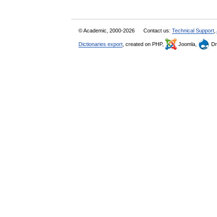
© Academic, 2000-2026
Contact us:
Technical Support
,
Dictionaries export
, created on PHP,
Joomla,
Dr