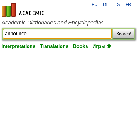
RU
DE
ES
FR
en-academic.com
Academic Dictionaries and Encyclopedias
Search!
Interpretations
Translations
Books
Игры ⚽