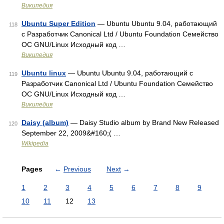
Википедия
Ubuntu Super Edition
— Ubuntu Ubuntu 9.04, работающий
118
с Разработчик Canonical Ltd / Ubuntu Foundation Семейство
ОС GNU/Linux Исходный код …
Википедия
Ubuntu linux
— Ubuntu Ubuntu 9.04, работающий с
119
Разработчик Canonical Ltd / Ubuntu Foundation Семейство
ОС GNU/Linux Исходный код …
Википедия
Daisy (album)
— Daisy Studio album by Brand New Released
120
September 22, 2009&#160;( …
Wikipedia
Pages
←
Previous
Next
→
1
2
3
4
5
6
7
8
9
10
11
12
13