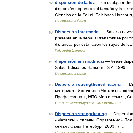
dispersión de la luz
— en cualquier dire
92
dispersión depende del tamaño y la forma
Ciencias de la Salud, Ediciones Hancourt
Diccionario médico
Dispersión intermodal
— Saltar a navega
93
presenta en la señal al transmitirse por
distancia, por esta razón los rayos de l
Wikipedia Español
dispersión sin modificar
— Véase disper
94
Salud, Ediciones Hancourt, S.A. 1999 …
Diccionario médico
Dispersion strengthened material
— Di
95
материал. (Источник: «Металлы и спл
Профессионал , НПО Мир и семья ; Санк
Словарь металлургических терминов
Dispersion strengthening
— Dispersion
96
«Металлы и сплавы. Справочник.» По
семья ; Санкт Петербург, 2003 г.) …
Словарь металлургических терминов