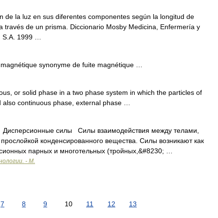
de la luz en sus diferentes componentes según la longitud de
a través de un prisma. Diccionario Mosby Medicina, Enfermería y
, S.A. 1999 …
 magnétique synonyme de fuite magnétique …
ous, or solid phase in a two phase system in which the particles of
ed also continuous phase, external phase …
s Дисперсионные силы Силы взаимодействия между телами,
прослойкой конденсированного вещества. Силы возникают как
рсионных парных и многотельных (тройных,&#8230; …
ологии. - М.
7
8
9
10
11
12
13