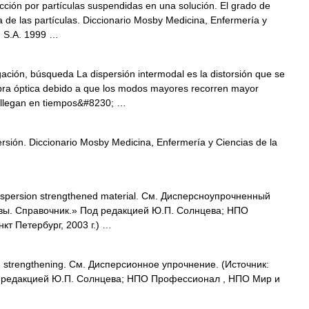
cción por partículas suspendidas en una solución. El grado de
 de las partículas. Diccionario Mosby Medicina, Enfermería y
, S.A. 1999 …
ción, búsqueda La dispersión intermodal es la distorsión que se
 fibra óptica debido a que los modos mayores recorren mayor
uz llegan en tiempos&#8230; …
sión. Diccionario Mosby Medicina, Enfermería y Ciencias de la
spersion strengthened material. См. Дисперсноупрочненный
авы. Справочник.» Под редакцией Ю.П. Солнцева; НПО
т Петербург, 2003 г.) …
 strengthening. См. Дисперсионное упрочнение. (Источник:
д редакцией Ю.П. Солнцева; НПО Профессионал , НПО Мир и