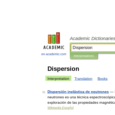
Academic Dictionarie
en-academic.com
Interpretations
Dispersion
Interpretation
Translation
Books
Dispersión inelástica de neutrones
— S
91
neutrones es una técnica espectroscópica 
exploración de las propiedades magnética
Wikipedia Español