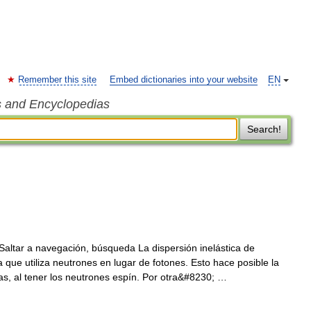
Remember this site
Embed dictionaries into your website
EN
s and Encyclopedias
Search!
altar a navegación, búsqueda La dispersión inelástica de
que utiliza neutrones en lugar de fotones. Esto hace posible la
s, al tener los neutrones espín. Por otra&#8230; …