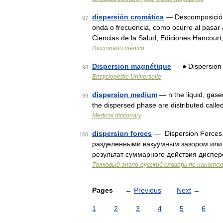
dispersión cromática
— Descomposición 
97
onda o frecuencia, como ocurre al pasar 
Ciencias de la Salud, Ediciones Hancourt
Diccionario médico
Dispersion magnétique
— ● Dispersion
98
Encyclopédie Universelle
dispersion medium
— n the liquid, gase
99
the dispersed phase are distributed call
Medical dictionary
dispersion forces
— Dispersion Force
100
разделенными вакуумным зазором или 
результат суммарного действия диспе
Толковый англо-русский словарь по нанотехн
Pages
←
Previous
Next
→
1
2
3
4
5
6