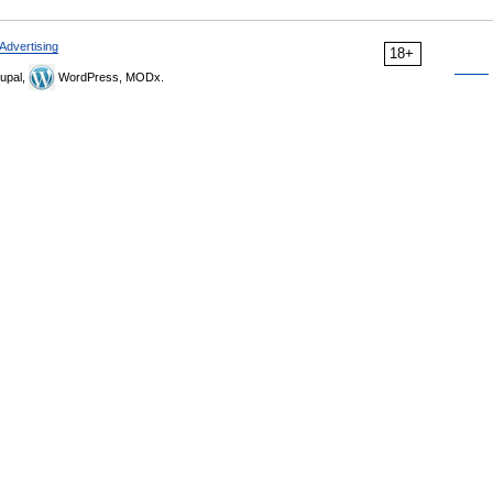
Advertising
18+
upal,
WordPress, MODx.