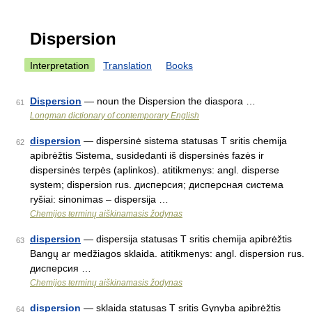
Dispersion
Interpretation
Translation
Books
Dispersion
— noun the Dispersion the diaspora …
61
Longman dictionary of contemporary English
dispersion
— dispersinė sistema statusas T sritis chemija
62
apibrėžtis Sistema, susidedanti iš dispersinės fazės ir
dispersinės terpės (aplinkos). atitikmenys: angl. disperse
system; dispersion rus. дисперсия; дисперсная система
ryšiai: sinonimas – dispersija …
Chemijos terminų aiškinamasis žodynas
dispersion
— dispersija statusas T sritis chemija apibrėžtis
63
Bangų ar medžiagos sklaida. atitikmenys: angl. dispersion rus.
дисперсия …
Chemijos terminų aiškinamasis žodynas
dispersion
— sklaida statusas T sritis Gynyba apibrėžtis
64