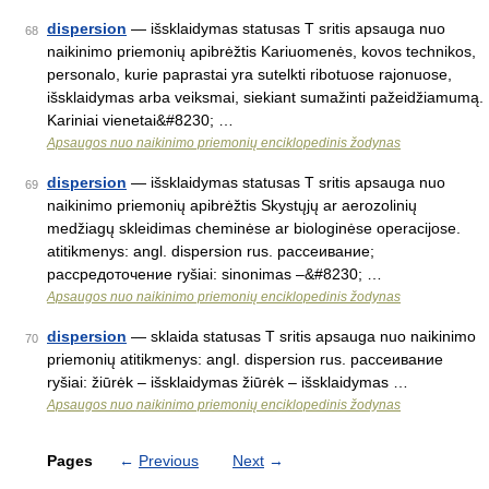
dispersion
— išsklaidymas statusas T sritis apsauga nuo
68
naikinimo priemonių apibrėžtis Kariuomenės, kovos technikos,
personalo, kurie paprastai yra sutelkti ribotuose rajonuose,
išsklaidymas arba veiksmai, siekiant sumažinti pažeidžiamumą.
Kariniai vienetai&#8230; …
Apsaugos nuo naikinimo priemonių enciklopedinis žodynas
dispersion
— išsklaidymas statusas T sritis apsauga nuo
69
naikinimo priemonių apibrėžtis Skystųjų ar aerozolinių
medžiagų skleidimas cheminėse ar biologinėse operacijose.
atitikmenys: angl. dispersion rus. рассеивание;
рассредоточение ryšiai: sinonimas –&#8230; …
Apsaugos nuo naikinimo priemonių enciklopedinis žodynas
dispersion
— sklaida statusas T sritis apsauga nuo naikinimo
70
priemonių atitikmenys: angl. dispersion rus. рассеивание
ryšiai: žiūrėk – išsklaidymas žiūrėk – išsklaidymas …
Apsaugos nuo naikinimo priemonių enciklopedinis žodynas
Pages
←
Previous
Next
→