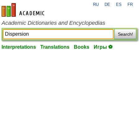
RU
DE
ES
FR
en-academic.com
Academic Dictionaries and Encyclopedias
Search!
Interpretations
Translations
Books
Игры ⚽