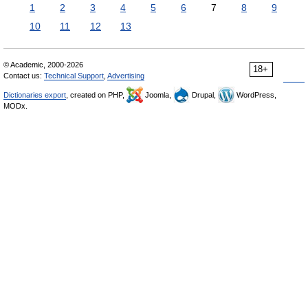
1
2
3
4
5
6
7
8
9
10
11
12
13
© Academic, 2000-2026
18+
Contact us:
Technical Support
,
Advertising
Dictionaries export
, created on PHP,
Joomla,
Drupal,
WordPress,
MODx.