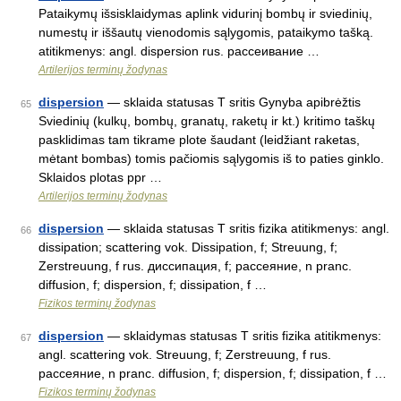
Pataikymų išsisklaidymas aplink vidurinį bombų ir sviedinių,
numestų ir iššautų vienodomis sąlygomis, pataikymo tašką.
atitikmenys: angl. dispersion rus. рассеивание …
Artilerijos terminų žodynas
dispersion
— sklaida statusas T sritis Gynyba apibrėžtis
65
Sviedinių (kulkų, bombų, granatų, raketų ir kt.) kritimo taškų
pasklidimas tam tikrame plote šaudant (leidžiant raketas,
mėtant bombas) tomis pačiomis sąlygomis iš to paties ginklo.
Sklaidos plotas ppr …
Artilerijos terminų žodynas
dispersion
— sklaida statusas T sritis fizika atitikmenys: angl.
66
dissipation; scattering vok. Dissipation, f; Streuung, f;
Zerstreuung, f rus. диссипация, f; рассеяние, n pranc.
diffusion, f; dispersion, f; dissipation, f …
Fizikos terminų žodynas
dispersion
— sklaidymas statusas T sritis fizika atitikmenys:
67
angl. scattering vok. Streuung, f; Zerstreuung, f rus.
рассеяние, n pranc. diffusion, f; dispersion, f; dissipation, f …
Fizikos terminų žodynas