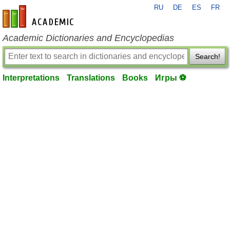
RU
DE
ES
FR
en-academic.com
Academic Dictionaries and Encyclopedias
Search!
Interpretations
Translations
Books
Игры ⚽