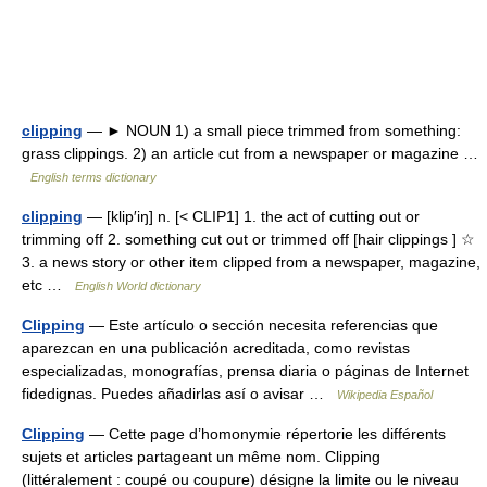
clipping
— ► NOUN 1) a small piece trimmed from something:
grass clippings. 2) an article cut from a newspaper or magazine …
English terms dictionary
clipping
— [klip′iŋ] n. [< CLIP1] 1. the act of cutting out or
trimming off 2. something cut out or trimmed off [hair clippings ] ☆
3. a news story or other item clipped from a newspaper, magazine,
etc …
English World dictionary
Clipping
— Este artículo o sección necesita referencias que
aparezcan en una publicación acreditada, como revistas
especializadas, monografías, prensa diaria o páginas de Internet
fidedignas. Puedes añadirlas así o avisar …
Wikipedia Español
Clipping
— Cette page d’homonymie répertorie les différents
sujets et articles partageant un même nom. Clipping
(littéralement : coupé ou coupure) désigne la limite ou le niveau