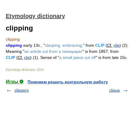
Etymology dictionary
clipping
clipping
clipping
early 13c., "
clasping, embracing,
" from
CLIP
(
Cf.
clip
) (2).
Meaning "
an article cut from a newspaper
" is from 1857, from
CLIP
(
Cf.
clip
) (1). Sense of "
a small piece cut off
" is from late 15c.
Etymology dictionary
.
2014
.
Игры ⚽
Поможем решить контрольную работу
clippers
clique