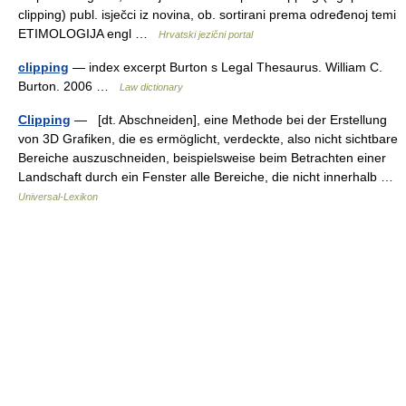
clipping) publ. isječci iz novina, ob. sortirani prema određenoj temi
ETIMOLOGIJA engl …
Hrvatski jezični portal
clipping
— index excerpt Burton s Legal Thesaurus. William C.
Burton. 2006 …
Law dictionary
Clipping
— [dt. Abschneiden], eine Methode bei der Erstellung
von 3D Grafiken, die es ermöglicht, verdeckte, also nicht sichtbare
Bereiche auszuschneiden, beispielsweise beim Betrachten einer
Landschaft durch ein Fenster alle Bereiche, die nicht innerhalb …
Universal-Lexikon