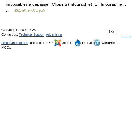
impossibles à dépasser. Clipping (Infographie), En Infographie…
…
Wikipédia en Français
© Academic, 2000-2026
18+
Contact us:
Technical Support
,
Advertising
Dictionaries export
, created on PHP,
Joomla,
Drupal,
WordPress,
MODx.