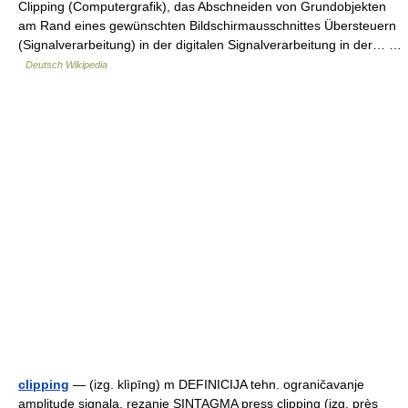
Clipping (Computergrafik), das Abschneiden von Grundobjekten
am Rand eines gewünschten Bildschirmausschnittes Übersteuern
(Signalverarbeitung) in der digitalen Signalverarbeitung in der… …
Deutsch Wikipedia
clipping
— (izg. klìpīng) m DEFINICIJA tehn. ograničavanje
amplitude signala, rezanje SINTAGMA press clipping (izg. près