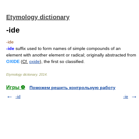
Etymology dictionary
-ide
-ide
-ide
suffix used to form names of simple compounds of an
element with another element or radical; originally abstracted from
OXIDE
(
Cf.
oxide
), the first so classified.
Etymology dictionary
.
2014
.
Игры ⚽
Поможем решить контрольную работу
-id
-ie