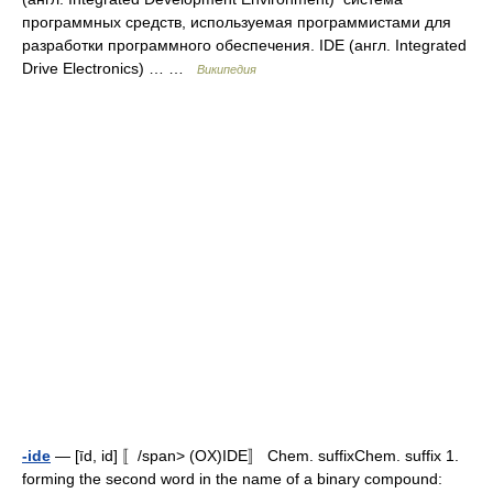
программных средств, используемая программистами для
разработки программного обеспечения. IDE (англ. Integrated
Drive Electronics) … …
Википедия
-ide
— [īd, id] 〚/span> (OX)IDE〛 Chem. suffixChem. suffix 1.
forming the second word in the name of a binary compound: