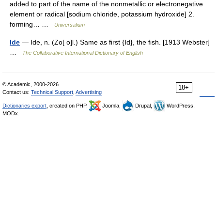
added to part of the name of the nonmetallic or electronegative
element or radical [sodium chloride, potassium hydroxide] 2.
forming… …
Universalium
Ide
— Ide, n. (Zo[ o]l.) Same as first {Id}, the fish. [1913 Webster]
…
The Collaborative International Dictionary of English
© Academic, 2000-2026
18+
Contact us:
Technical Support
,
Advertising
Dictionaries export
, created on PHP,
Joomla,
Drupal,
WordPress,
MODx.