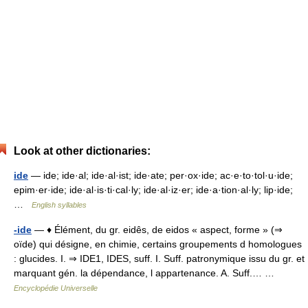
Look at other dictionaries:
ide
— ide; ide·al; ide·al·ist; ide·ate; per·ox·ide; ac·e·to·tol·u·ide;
epim·er·ide; ide·al·is·ti·cal·ly; ide·al·iz·er; ide·a·tion·al·ly; lip·ide;
…
English syllables
-ide
— ♦ Élément, du gr. eidês, de eidos « aspect, forme » (⇒
oïde) qui désigne, en chimie, certains groupements d homologues
: glucides. I. ⇒ IDE1, IDES, suff. I. Suff. patronymique issu du gr. et
marquant gén. la dépendance, l appartenance. A. Suff.… …
Encyclopédie Universelle