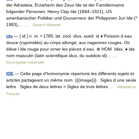
der Adrasteia, Erzieherin des Zeus Ide ist der Familienname
folgender Personen: Henry Clay Ide (1844–1921), US
amerikanischer Politiker und Gouverneur der Philippinen Juri Ide (*
1983),… …
Deutsch Wikipedia
ide
— [ id ] n. m. • 1785; lat. zool. idus, suéd. id ♦ Poisson d eau
douce (cyprinidés) au corps allongé, aux nageoires rouges. On
élève l ide rouge pour orner les pièces d eau. ⊗ HOM. Ides. ● ide
nom masculin (latin scientifique idus, du suédois id)… …
Encyclopédie Universelle
IDE
— Cette page d’homonymie répertorie les différents sujets et
articles partageant un même nom. {{{image}}} Sigles d une seule
lettre Sigles de deux lettres > Sigles de trois lettres …
Wikipédia en
Français