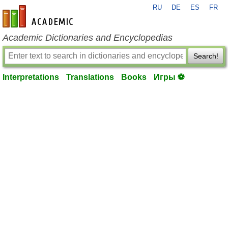
RU
DE
ES
FR
en-academic.com
Academic Dictionaries and Encyclopedias
Search!
Interpretations
Translations
Books
Игры ⚽