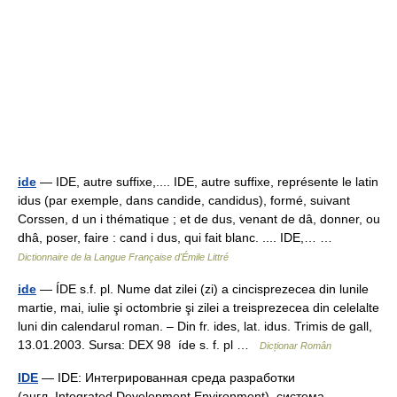
ide
— IDE, autre suffixe,.... IDE, autre suffixe, représente le latin
idus (par exemple, dans candide, candidus), formé, suivant
Corssen, d un i thématique ; et de dus, venant de dâ, donner, ou
dhâ, poser, faire : cand i dus, qui fait blanc. .... IDE,… …
Dictionnaire de la Langue Française d'Émile Littré
ide
— ÍDE s.f. pl. Nume dat zilei (zi) a cincisprezecea din lunile
martie, mai, iulie şi octombrie şi zilei a treisprezecea din celelalte
luni din calendarul roman. – Din fr. ides, lat. idus. Trimis de gall,
13.01.2003. Sursa: DEX 98 íde s. f. pl …
Dicționar Român
IDE
— IDE: Интегрированная среда разработки
(англ. Integrated Development Environment) система