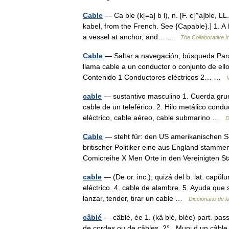
Cable
— Ca ble (k[=a] b l), n. [F. c[^a]ble, LL
kabel, from the French. See {Capable}.] 1. A l
a vessel at anchor, and… …
The Collaborative In
Cable
— Saltar a navegación, búsqueda Para
llama cable a un conductor o conjunto de ello
Contenido 1 Conductores eléctricos 2… …
cable
— sustantivo masculino 1. Cuerda grue
cable de un teleférico. 2. Hilo metálico condu
eléctrico, cable aéreo, cable submarino …
D
Cable
— steht für: den US amerikanischen Sc
britischer Politiker eine aus England stamm
Comicreihe X Men Orte in den Vereinigten
cable
— (De or. inc.); quizá del b. lat. capŭ
eléctrico. 4. cable de alambre. 5. Ayuda que
lanzar, tender, tirar un cable …
Diccionario de l
câblé
— câblé, ée 1. (kâ blé, blée) part. pa
de cordes ou de câbles. 2° Muni d un câble.