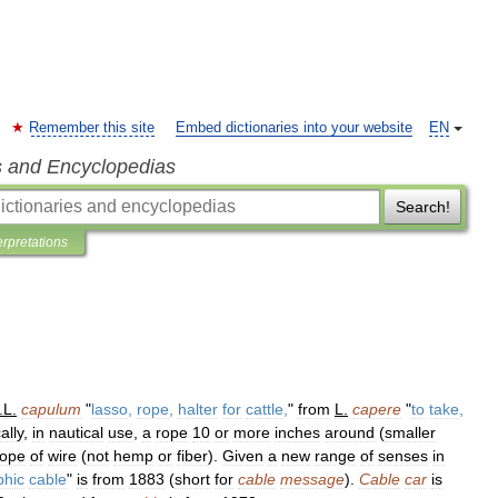
Remember this site
Embed dictionaries into your website
EN
s and Encyclopedias
Search!
erpretations
.
L
.
capulum
"
lasso
,
rope
,
halter
for
cattle
,
"
from
L
.
capere
"
to
take
,
ally
,
in
nautical
use
,
a
rope
10
or
more
inches
around
(
smaller
rope
of
wire
(
not
hemp
or
fiber
).
Given
a
new
range
of
senses
in
phic
cable
"
is
from
1883
(
short
for
cable
message
).
Cable
car
is