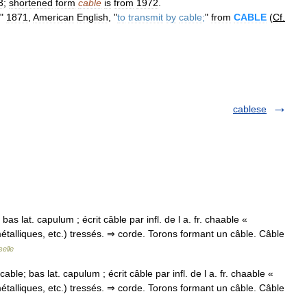
3
;
shortened
form
cable
is
from
1972
.
"
1871
,
American
English
, "
to
transmit
by
cable
;
"
from
CABLE
(
Cf
.
cablese
 bas lat. capulum ; écrit câble par infl. de l a. fr. chaable «
, métalliques, etc.) tressés. ⇒ corde. Torons formant un câble. Câble
elle
cable; bas lat. capulum ; écrit câble par infl. de l a. fr. chaable «
, métalliques, etc.) tressés. ⇒ corde. Torons formant un câble. Câble