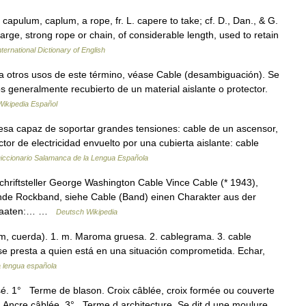
. capulum, caplum, a rope, fr. L. capere to take; cf. D., Dan., & G.
arge, strong rope or chain, of considerable length, used to retain
ternational Dictionary of English
 otros usos de este término, véase Cable (desambiguación). Se
s generalmente recubierto de un material aislante o protector.
Wikipedia Español
sa capaz de soportar grandes tensiones: cable de un ascensor,
ctor de electricidad envuelto por una cubierta aislante: cable
iccionario Salamanca de la Lengua Española
hriftsteller George Washington Cable Vince Cable (* 1943),
ende Rockband, siehe Cable (Band) einen Charakter aus der
 Staaten:… …
Deutsch Wikipedia
lum, cuerda). 1. m. Maroma gruesa. 2. cablegrama. 3. cable
 se presta a quien está en una situación comprometida. Echar,
a lengua española
ssé. 1° Terme de blason. Croix câblée, croix formée ou couverte
 Ancre câblée. 3° Terme d architecture. Se dit d une moulure