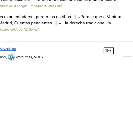
nnaire de la Langue Française d'Émile Littré
es expr. enfadarse, perder los estribos. ❙ «Parece que a Ventura
 Madrid, Cuentas pendientes. ❙ «...la derecha tradicional, la
ionario del Argot "El Sohez"
Advertising
18+
upal,
WordPress, MODx.