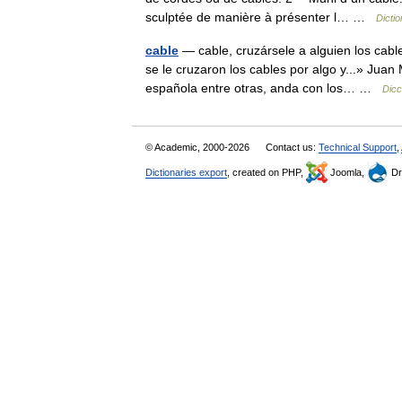
sculptée de manière à présenter l… …
Dictio
cable
— cable, cruzársele a alguien los cabl
se le cruzaron los cables por algo y...» Juan
española entre otras, anda con los… …
Dicc
© Academic, 2000-2026
Contact us:
Technical Support
,
Dictionaries export
, created on PHP,
Joomla,
Dr