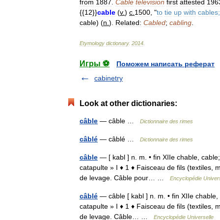
from
1887
.
Cable
television
first
attested
196
{{
12
}}
cable
(
v
.
)
c
.
1500
, "
to
tie
up
with
cables
;
cable
) (
n
.
).
Related:
Cabled
;
cabling
.
Etymology
dictionary
.
2014
.
Игры ⚽
Поможем написать реферат
cabinetry
Look at other dictionaries:
câble
— câble …
Dictionnaire des rimes
câblé
— câblé …
Dictionnaire des rimes
câble
— [ kabl ] n. m. • fin XIIe chable, cable;
catapulte » I ♦ 1 ♦ Faisceau de fils (textiles
de levage. Câble pour… …
Encyclopédie Univers
câblé
— câble [ kabl ] n. m. • fin XIIe chable, 
catapulte » I ♦ 1 ♦ Faisceau de fils (textiles
de levage. Câble… …
Encyclopédie Universelle