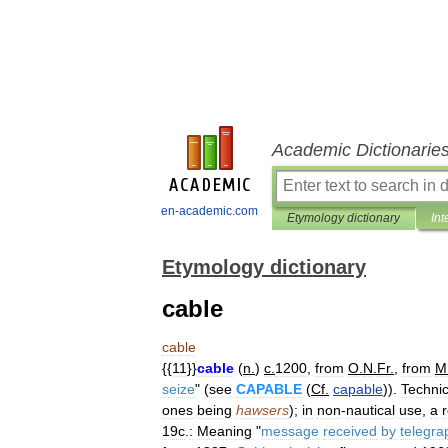
Academic Dictionarie
en-academic.com
Etymology dictionary
Int
Etymology dictionary
cable
cable
{{
11
}}
cable
(
n
.
)
c
.
1200
,
from
O
.
N
.
Fr
.
,
from
M
seize
" (
see
CAPABLE
(
Cf
.
capable
)).
Technic
ones
being
hawsers
);
in
non
-
nautical
use
,
a
19c
.
:
Meaning
"
message
received
by
telegra