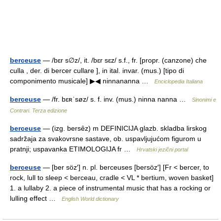
berceuse
— /bɛr s∅z/, it. /bɛr sɛz/ s.f., fr. [propr. (canzone) che
culla , der. di bercer cullare ], in ital. invar. (mus.) [tipo di
componimento musicale] ▶◀ ninnananna …
Enciclopedia Italiana
berceuse
— /fr. bɛʀˈsøz/ s. f. inv. (mus.) ninna nanna …
Sinonimi e
Contrari. Terza edizione
berceuse
— (izg. bersȇz) m DEFINICIJA glazb. skladba lirskog
sadržaja za svakovrsne sastave, ob. uspavljujućom figurom u
pratnji; uspavanka ETIMOLOGIJA fr …
Hrvatski jezični portal
berceuse
— [ber söz′] n. pl. berceuses [bersöz′] [Fr < bercer, to
rock, lull to sleep < berceau, cradle < VL * bertium, woven basket]
1. a lullaby 2. a piece of instrumental music that has a rocking or
lulling effect …
English World dictionary