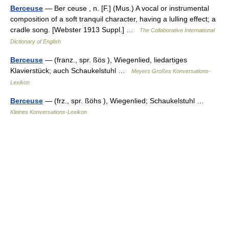
Berceuse
— Ber ceuse , n. [F.] (Mus.) A vocal or instrumental
composition of a soft tranquil character, having a lulling effect; a
cradle song. [Webster 1913 Suppl.] …
The Collaborative International
Dictionary of English
Berceuse
— (franz., spr. ßös ), Wiegenlied, liedartiges
Klavierstück; auch Schaukelstuhl …
Meyers Großes Konversations-
Lexikon
Berceuse
— (frz., spr. ßöhs ), Wiegenlied; Schaukelstuhl …
Kleines Konversations-Lexikon