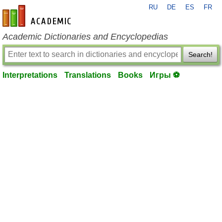
RU
DE
ES
FR
en-academic.com
Academic Dictionaries and Encyclopedias
Search!
Interpretations
Translations
Books
Игры ⚽