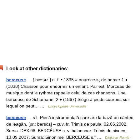
Look at other dictionaries:
berceuse
— [ bɛrsøz ] n. f. • 1835 « nourrice »; de bercer 1 ♦
(1838) Chanson pour endormir un enfant. Par ext. Morceau de
musique dont le rythme rappelle celui de ces chansons. Une
berceuse de Schumann. 2 ♦ (1867) Siège à pieds courbes sur
lequel on peut… …
Encyclopédie Universelle
berceuse
— s.f. Piesă instrumentală care are la bază un cântec
de leagăn. [pr.: bersöz] – cuv. fr. Trimis de paula, 02.06.2002.
Sursa: DEX 98 BERCÉUSE s. v. balansoar. Trimis de siveco,
13.09.2007. Sursa: Sinonime BERCEUSE s.f …
Dicționar Român