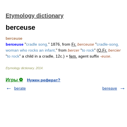
Etymology dictionary
berceuse
berceuse
berceuse
"
cradle song,
" 1876, from
Fr.
berceuse
"
cradle-song,
woman who rocks an infant,
" from
bercer
"
to rock
" (
O.Fr.
bercier
"
to rock
" a child in a cradle, 12c.) +
fem.
agent suffix
-euse
.
Etymology dictionary
.
2014
.
Игры ⚽
Нужен реферат?
berate
bereave