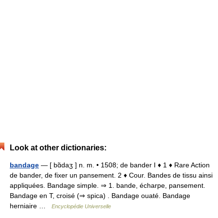
Look at other dictionaries:
bandage
— [ bɑ̃daʒ ] n. m. • 1508; de bander I ♦ 1 ♦ Rare Action
de bander, de fixer un pansement. 2 ♦ Cour. Bandes de tissu ainsi
appliquées. Bandage simple. ⇒ 1. bande, écharpe, pansement.
Bandage en T, croisé (⇒ spica) . Bandage ouaté. Bandage
herniaire …
Encyclopédie Universelle