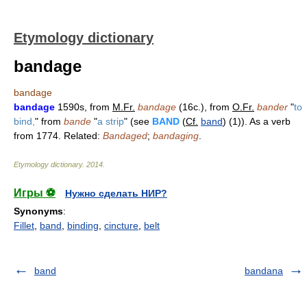
Etymology dictionary
bandage
bandage
bandage
1590s, from
M.Fr.
bandage
(16c.), from
O.Fr.
bander
"
to
bind,
" from
bande
"
a strip
" (see
BAND
(
Cf.
band
) (1)). As a verb
from 1774. Related:
Bandaged
;
bandaging
.
Etymology dictionary
.
2014
.
Игры ⚽
Нужно сделать НИР?
Synonyms
:
Fillet
,
band
,
binding
,
cincture
,
belt
band
bandana