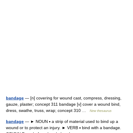
bandage
— [n] covering for wound cast, compress, dressing,
gauze, plaster; concept 311 bandage [v] cover a wound bind,
dress, swathe, truss, wrap; concept 310 …
New thesaurus
bandage
— ► NOUN ▪ a strip of material used to bind up a
wound or to protect an injury. ► VERB ▪ bind with a bandage.