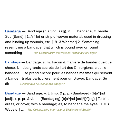
Bandage
— Band age (b[a^]nd [asl]j), n. [F. bandage, fr. bande.
See {Band}.] 1. A fillet or strip of woven material, used in dressing
and binding up wounds, etc. [1913 Webster] 2. Something
resembling a bandage; that which is bound over or round
something… …
The Collaborative International Dictionary of English
bandage
— Bandage. s. m. Façon & maniere de bander quelque
chose. Un des grands secrets de l art des Chirurgiens, c est le
bandage. Il se prend encore pour les bandes mesmes qui servent
à bander, & plus particulierement pour un Brayer. Bandage, Se
dit… …
Dictionnaire de l'Académie française
Bandage
— Band age, v. t. [imp. & p. p. {Bandaged} (b[a^]nd
[asl]jd); p. pr. & vb. n. {Bandaging} (b[a^]nd [asl]*j[i^]ng).] To bind,
dress, or cover, with a bandage; as, to bandage the eyes. [1913
Webster] …
The Collaborative International Dictionary of English