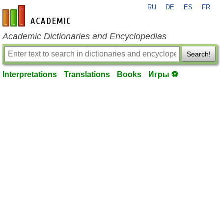
RU
DE
ES
FR
en-academic.com
Academic Dictionaries and Encyclopedias
Search!
Interpretations
Translations
Books
Игры ⚽