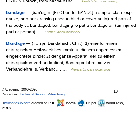
ORIGIN French, from bande band …
English terms dictionary
bandage
— [ban′dij] n. [Fr < bande, BAND1] a strip of cloth, esp.
gauze, or other dressing used to bind or cover an injured part of
the body vt. bandaged, bandaging to put a bandage on (an injured
part or person) …
English World dictionary
Bandage
— (fr., spr. Bandahsch, Chir.), 1) eine für einen
chirurgischen Heilzweck bestimmte u. diesem angemessen
eingerichtete Binde; 2) der ganze Apparat, der zu einem
chirurgischen Verbande dient, Bandagenlehre, so v.w.
Verbandlehre, s. Verband,… …
Pierer's Universal-Lexikon
© Academic, 2000-2026
18+
Contact us:
Technical Support
,
Advertising
Dictionaries export
, created on PHP,
Joomla,
Drupal,
WordPress,
MODx.