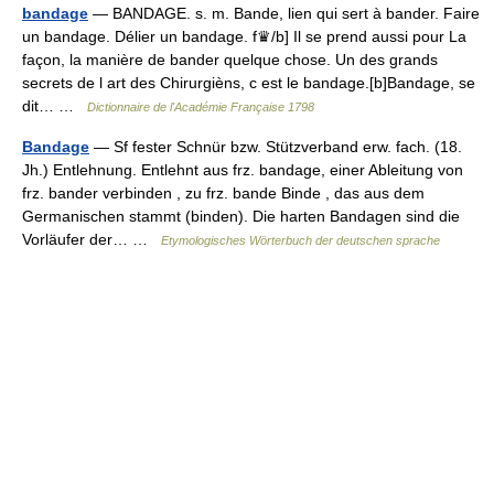
bandage
— BANDAGE. s. m. Bande, lien qui sert à bander. Faire
un bandage. Délier un bandage. f♛/b] Il se prend aussi pour La
façon, la manière de bander quelque chose. Un des grands
secrets de l art des Chirurgièns, c est le bandage.[b]Bandage, se
dit… …
Dictionnaire de l'Académie Française 1798
Bandage
— Sf fester Schnür bzw. Stützverband erw. fach. (18.
Jh.) Entlehnung. Entlehnt aus frz. bandage, einer Ableitung von
frz. bander verbinden , zu frz. bande Binde , das aus dem
Germanischen stammt (binden). Die harten Bandagen sind die
Vorläufer der… …
Etymologisches Wörterbuch der deutschen sprache