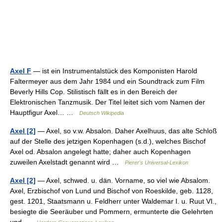
Axel F
— ist ein Instrumentalstück des Komponisten Harold
Faltermeyer aus dem Jahr 1984 und ein Soundtrack zum Film
Beverly Hills Cop. Stilistisch fällt es in den Bereich der
Elektronischen Tanzmusik. Der Titel leitet sich vom Namen der
Hauptfigur Axel… …
Deutsch Wikipedia
Axel [2]
— Axel, so v.w. Absalon. Daher Axelhuus, das alte Schloß
auf der Stelle des jetzigen Kopenhagen (s.d.), welches Bischof
Axel od. Absalon angelegt hatte; daher auch Kopenhagen
zuweilen Axelstadt genannt wird …
Pierer's Universal-Lexikon
Axel [2]
— Axel, schwed. u. dän. Vorname, so viel wie Absalom.
Axel, Erzbischof von Lund und Bischof von Roeskilde, geb. 1128,
gest. 1201, Staatsmann u. Feldherr unter Waldemar I. u. Ruut VI.,
besiegte die Seeräuber und Pommern, ermunterte die Gelehrten