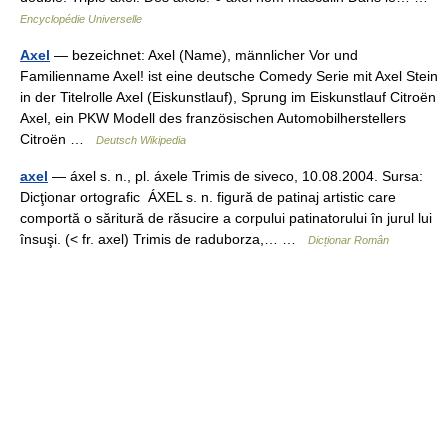
Encyclopédie Universelle
Axel
— bezeichnet: Axel (Name), männlicher Vor und
Familienname Axel! ist eine deutsche Comedy Serie mit Axel Stein
in der Titelrolle Axel (Eiskunstlauf), Sprung im Eiskunstlauf Citroën
Axel, ein PKW Modell des französischen Automobilherstellers
Citroën …
Deutsch Wikipedia
axel
— áxel s. n., pl. áxele Trimis de siveco, 10.08.2004. Sursa:
Dicţionar ortografic ÁXEL s. n. figură de patinaj artistic care
comportă o săritură de răsucire a corpului patinatorului în jurul lui
însuşi. (< fr. axel) Trimis de raduborza,… …
Dicționar Român