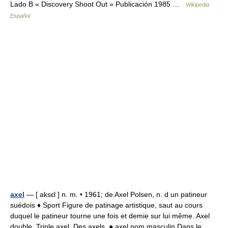
Lado B « Discovery Shoot Out » Publicación 1985 …
Wikipedia
Español
axel
— [ aksɛl ] n. m. • 1961; de Axel Polsen, n. d un patineur
suédois ♦ Sport Figure de patinage artistique, saut au cours
duquel le patineur tourne une fois et demie sur lui même. Axel
double. Triple axel. Des axels. ● axel nom masculin Dans le… …