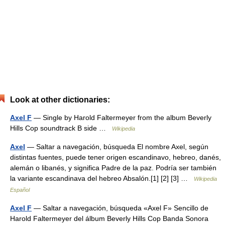
Look at other dictionaries:
Axel F
— Single by Harold Faltermeyer from the album Beverly
Hills Cop soundtrack B side …
Wikipedia
Axel
— Saltar a navegación, búsqueda El nombre Axel, según
distintas fuentes, puede tener origen escandinavo, hebreo, danés,
alemán o libanés, y significa Padre de la paz. Podría ser también
la variante escandinava del hebreo Absalón.[1] [2] [3] …
Wikipedia
Español
Axel F
— Saltar a navegación, búsqueda «Axel F» Sencillo de
Harold Faltermeyer del álbum Beverly Hills Cop Banda Sonora