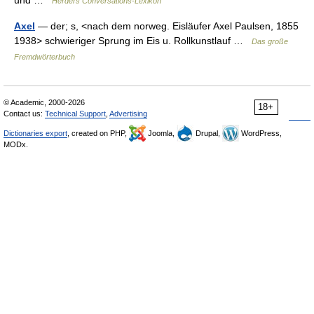
und …
Herders Conversations-Lexikon
Axel
— der; s, <nach dem norweg. Eisläufer Axel Paulsen, 1855
1938> schwieriger Sprung im Eis u. Rollkunstlauf …
Das große
Fremdwörterbuch
© Academic, 2000-2026
18+
Contact us:
Technical Support
,
Advertising
Dictionaries export
, created on PHP,
Joomla,
Drupal,
WordPress,
MODx.