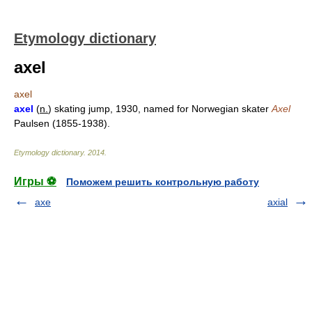
Etymology dictionary
axel
axel
axel
(
n.
) skating jump, 1930, named for Norwegian skater
Axel
Paulsen (1855-1938).
Etymology dictionary
.
2014
.
Игры ⚽
Поможем решить контрольную работу
axe
axial