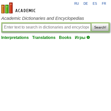
RU
DE
ES
FR
en-academic.com
Academic Dictionaries and Encyclopedias
Search!
Interpretations
Translations
Books
Игры ⚽