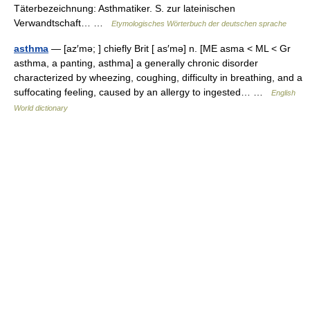
Täterbezeichnung: Asthmatiker. S. zur lateinischen
Verwandtschaft… …
Etymologisches Wörterbuch der deutschen sprache
asthma
— [az′mə; ] chiefly Brit [ as′mə] n. [ME asma < ML < Gr
asthma, a panting, asthma] a generally chronic disorder
characterized by wheezing, coughing, difficulty in breathing, and a
suffocating feeling, caused by an allergy to ingested… …
English
World dictionary