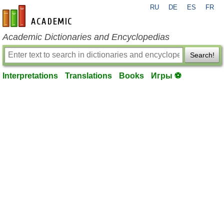
RU
DE
ES
FR
en-academic.com
Academic Dictionaries and Encyclopedias
Search!
Interpretations
Translations
Books
Игры ⚽