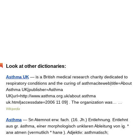
Look at other dictionaries:
Asthma UK
— is a British medical research charity dedicated to
respiratory conditions and the curing of asthmaciteweb|title=About
Asthma UK|publisher=Asthma
UK|url=http://www.asthma.org.uk/about asthma
uk.html|accessdate=2006 11 09] . The organization was… …
Wikipedia
Asthma
— Sn Atemnot erw. fach. (16. Jh.) Entlehnung. Entlehnt
aus gr. ásthma, einer morphologisch unklaren Ableitung von ig. *
anə atmen (vermutlich * hanə ). Adjektiv: asthmatisch;