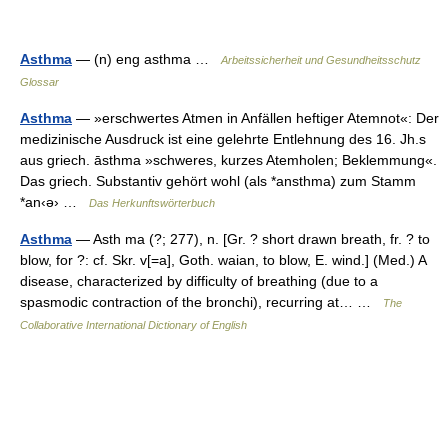
Asthma
— (n) eng asthma …
Arbeitssicherheit und Gesundheitsschutz
Glossar
Asthma
— »erschwertes Atmen in Anfällen heftiger Atemnot«: Der
medizinische Ausdruck ist eine gelehrte Entlehnung des 16. Jh.s
aus griech. āsthma »schweres, kurzes Atemholen; Beklemmung«.
Das griech. Substantiv gehört wohl (als *ansthma) zum Stamm
*an‹ə› …
Das Herkunftswörterbuch
Asthma
— Asth ma (?; 277), n. [Gr. ? short drawn breath, fr. ? to
blow, for ?: cf. Skr. v[=a], Goth. waian, to blow, E. wind.] (Med.) A
disease, characterized by difficulty of breathing (due to a
spasmodic contraction of the bronchi), recurring at… …
The
Collaborative International Dictionary of English