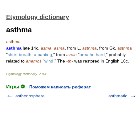
Etymology dictionary
asthma
asthma
asthma
late 14c.
asma
,
asma
, from
L.
asthma
, from
Gk.
asthma
"
short breath, a panting,
" from
azein
"
breathe hard,
" probably
related to
anemos
"
wind.
" The
-th-
was restored in English 16c.
Etymology dictionary
.
2014
.
Игры ⚽
Поможем написать реферат
asthenosphere
asthmatic