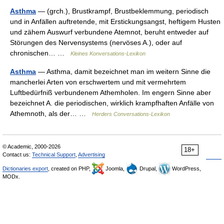
Asthma
— (grch.), Brustkrampf, Brustbeklemmung, periodisch
und in Anfällen auftretende, mit Erstickungsangst, heftigem Husten
und zähem Auswurf verbundene Atemnot, beruht entweder auf
Störungen des Nervensystems (nervöses A.), oder auf
chronischen… …
Kleines Konversations-Lexikon
Asthma
— Asthma, damit bezeichnet man im weitern Sinne die
mancherlei Arten von erschwertem und mit vermehrtem
Luftbedürfniß verbundenem Athemholen. Im engern Sinne aber
bezeichnet A. die periodischen, wirklich krampfhaften Anfälle von
Athemnoth, als der… …
Herders Conversations-Lexikon
© Academic, 2000-2026
18+
Contact us:
Technical Support
,
Advertising
Dictionaries export
, created on PHP,
Joomla,
Drupal,
WordPress,
MODx.