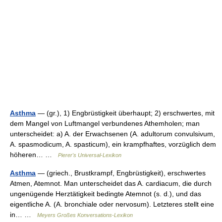
Asthma
— (gr.), 1) Engbrüstigkeit überhaupt; 2) erschwertes, mit
dem Mangel von Luftmangel verbundenes Athemholen; man
unterscheidet: a) A. der Erwachsenen (A. adultorum convulsivum,
A. spasmodicum, A. spasticum), ein krampfhaftes, vorzüglich dem
höheren… …
Pierer's Universal-Lexikon
Asthma
— (griech., Brustkrampf, Engbrüstigkeit), erschwertes
Atmen, Atemnot. Man unterscheidet das A. cardiacum, die durch
ungenügende Herztätigkeit bedingte Atemnot (s. d.), und das
eigentliche A. (A. bronchiale oder nervosum). Letzteres stellt eine
in… …
Meyers Großes Konversations-Lexikon