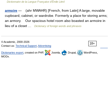
Dictionnaire de la Langue Française d'Émile Littré
armoire
— (ahr MWAHR) [French, from Latin] A large, movable
cupboard, cabinet, or wardrobe. Formerly a place for storing arms;
an armory. Our spacious hotel room also boasted an armoire in
lieu of a closet …
Dictionary of foreign words and phrases
© Academic, 2000-2026
18+
Contact us:
Technical Support
,
Advertising
Dictionaries export
, created on PHP,
Joomla,
Drupal,
WordPress,
MODx.