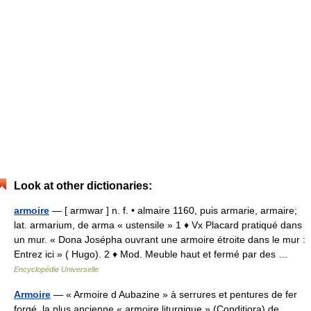
Look at other dictionaries:
armoire
— [ armwar ] n. f. • almaire 1160, puis armarie, armaire;
lat. armarium, de arma « ustensile » 1 ♦ Vx Placard pratiqué dans
un mur. « Dona Josépha ouvrant une armoire étroite dans le mur :
Entrez ici » ( Hugo). 2 ♦ Mod. Meuble haut et fermé par des …
Encyclopédie Universelle
Armoire
— « Armoire d Aubazine » à serrures et pentures de fer
forgé, la plus ancienne « armoire liturgique » (Conditiora) de