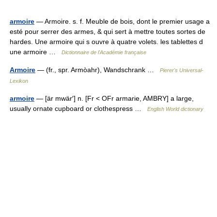
armoire
— Armoire. s. f. Meuble de bois, dont le premier usage a
esté pour serrer des armes, & qui sert à mettre toutes sortes de
hardes. Une armoire qui s ouvre à quatre volets. les tablettes d
une armoire …
Dictionnaire de l'Académie française
Armoire
— (fr., spr. Armòahr), Wandschrank …
Pierer's Universal-
Lexikon
armoire
— [är mwär′] n. [Fr < OFr armarie, AMBRY] a large,
usually ornate cupboard or clothespress …
English World dictionary