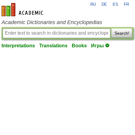
RU
DE
ES
FR
en-academic.com
Academic Dictionaries and Encyclopedias
Search!
Interpretations
Translations
Books
Игры ⚽