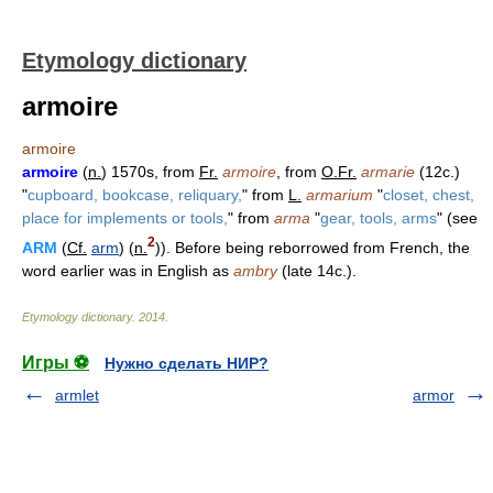
Etymology dictionary
armoire
armoire
armoire
(
n.
) 1570s, from
Fr.
armoire
, from
O.Fr.
armarie
(12c.)
"
cupboard, bookcase, reliquary,
" from
L.
armarium
"
closet, chest,
place for implements or tools,
" from
arma
"
gear, tools, arms
" (see
2
ARM
(
Cf.
arm
) (
n.
)). Before being reborrowed from French, the
word earlier was in English as
ambry
(late 14c.).
Etymology dictionary
.
2014
.
Игры ⚽
Нужно сделать НИР?
armlet
armor