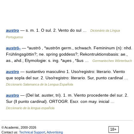
austro
— s. m. 1. O sul. 2. Vento do sul …
Dicionário da Língua
Portuguesa
austrō-
— *austrō , *austrōn germ., schwach. Femininum (n): nhd.
Frühlingsgöttin?; ne. spring goddess?; Rekontruktionsbasis: ae.,
as., ahd.; Etymologie: s. ing. *au̯es , *ā̆us …
Germanisches Wörterbuch
austro
— sustantivo masculino 1. Uso/registro: literario. Viento
que sopla del sur. 2. Uso/registro: literario. Sur, punto cardinal …
Diccionario Salamanca de la Lengua Española
austro
— (Del lat. auster, tri). 1. m. Viento procedente del sur. 2.
Sur (ǁ punto cardinal). ORTOGR. Escr. con may. inicial …
Diccionario de la lengua española
© Academic, 2000-2026
18+
Contact us:
Technical Support
,
Advertising