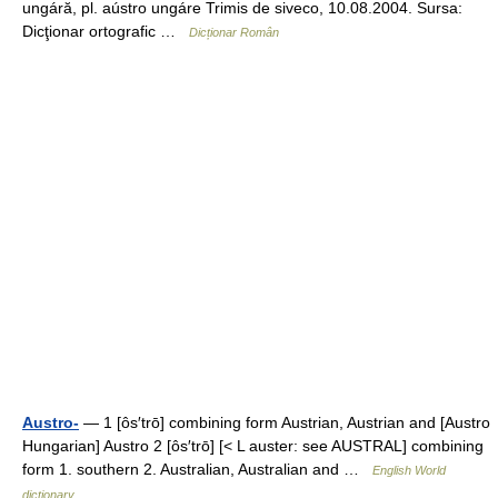
ungáră, pl. aústro ungáre Trimis de siveco, 10.08.2004. Sursa:
Dicţionar ortografic …
Dicționar Român
Austro-
— 1 [ôs′trō] combining form Austrian, Austrian and [Austro
Hungarian] Austro 2 [ôs′trō] [< L auster: see AUSTRAL] combining
form 1. southern 2. Australian, Australian and …
English World
dictionary