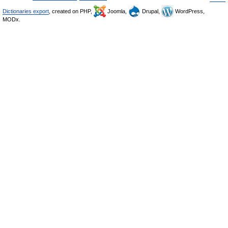
Dictionaries export
, created on PHP,
Joomla,
Drupal,
WordPress,
MODx.