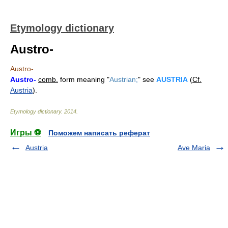
Etymology dictionary
Austro-
Austro-
Austro-
comb.
form meaning "
Austrian;
" see
AUSTRIA
(
Cf.
Austria
).
Etymology dictionary
.
2014
.
Игры ⚽
Поможем написать реферат
Austria
Ave Maria