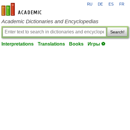
RU
DE
ES
FR
en-academic.com
Academic Dictionaries and Encyclopedias
Search!
Interpretations
Translations
Books
Игры ⚽