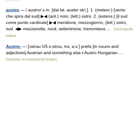
austro
— / austro/ s.m. [dal lat. auster stri ]. 1. (meteor.) [vento
che spira dal sud] ▶◀ (ant.) noto, (lett.) ostro. 2. (estens.) [il sud
come punto cardinale] ▶◀ meridione, mezzogiorno, (lett.) ostro,
sud. ◀▶ mezzanotte, nord, settentrione, tramontana …
Enciclopedia
Italiana
Austro-
— [ɔstrəu US o:strou, trə, a:s ] prefix [in nouns and
adjectives] Austrian and something else ▪ Austro Hungarian …
Dictionary of contemporary English