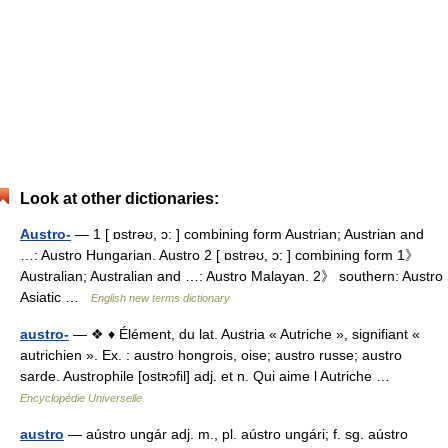
Look at other dictionaries:
Austro-
— 1 [ ɒstrəʊ, ɔ: ] combining form Austrian; Austrian and
…: Austro Hungarian. Austro 2 [ ɒstrəʊ, ɔ: ] combining form 1》
Australian; Australian and …: Austro Malayan. 2》 southern: Austro
Asiatic …
English new terms dictionary
austro-
— ❖ ♦ Élément, du lat. Austria « Autriche », signifiant «
autrichien ». Ex. : austro hongrois, oise; austro russe; austro
sarde. Austrophile [ostʀɔfil] adj. et n. Qui aime l Autriche …
Encyclopédie Universelle
austro
— aústro ungár adj. m., pl. aústro ungári; f. sg. aústro