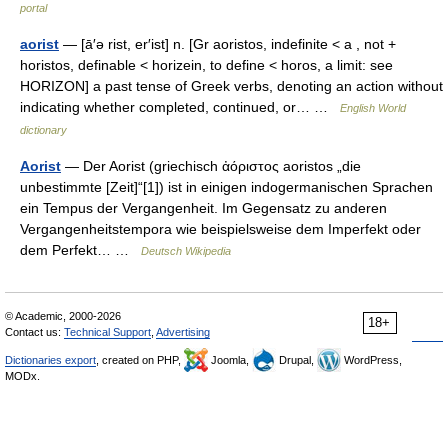
portal
aorist
— [ā′ə rist, er′ist] n. [Gr aoristos, indefinite < a , not +
horistos, definable < horizein, to define < horos, a limit: see
HORIZON] a past tense of Greek verbs, denoting an action without
indicating whether completed, continued, or… …
English World
dictionary
Aorist
— Der Aorist (griechisch ἀόριστος aoristos „die
unbestimmte [Zeit]“[1]) ist in einigen indogermanischen Sprachen
ein Tempus der Vergangenheit. Im Gegensatz zu anderen
Vergangenheitstempora wie beispielsweise dem Imperfekt oder
dem Perfekt… …
Deutsch Wikipedia
© Academic, 2000-2026
18+
Contact us:
Technical Support
,
Advertising
Dictionaries export
, created on PHP,
Joomla,
Drupal,
WordPress,
MODx.