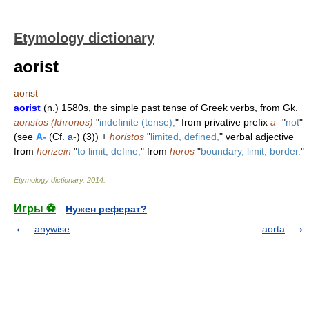
Etymology dictionary
aorist
aorist
aorist
(
n.
) 1580s, the simple past tense of Greek verbs, from
Gk.
aoristos (khronos)
"
indefinite (tense),
" from privative prefix
a-
"
not
"
(see
A-
(
Cf.
a-
) (3)) +
horistos
"
limited, defined,
" verbal adjective
from
horizein
"
to limit, define,
" from
horos
"
boundary, limit, border.
"
Etymology dictionary
.
2014
.
Игры ⚽
Нужен реферат?
anywise
aorta