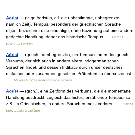
Aorist
— (v. gr. Aoristus, d.i. die unbestimmte, unbegrenzte,
nämlich Zeit), Tempus, besonders der griechischen Sprache
eigen, bezeichnet eine einmalige, ohne Beziehung auf eine andere
gedachte Handlung, daher das historische Tempus …
Pierer's
Universal-Lexikon
Aŏrist
— (griech., »unbegrenzt«), ein Tempusstamm des griech.
Verbums, der sich auch in andern ältern indogermanischen
Sprachen findet, und dessen Indikativ durch unser deutsches
einfaches oder zusammen gesetztes Präteritum zu übersetzen ist
…
Meyers Großes Konversations-Lexikon
Aoríst
— (grch.), eine Zeitform des Verbums, die die momentane
Handlung ausdrückt, zugleich das histor., erzählende Tempus, so
z.B. im Griechischen; in andern Sprachen meist verloren …
Kleines
Konversations-Lexikon