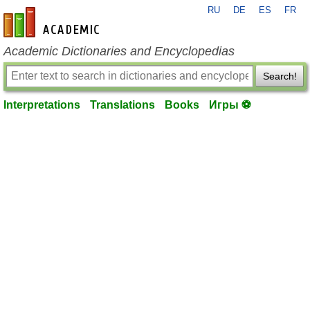
RU
DE
ES
FR
en-academic.com
Academic Dictionaries and Encyclopedias
Search!
Interpretations
Translations
Books
Игры ⚽