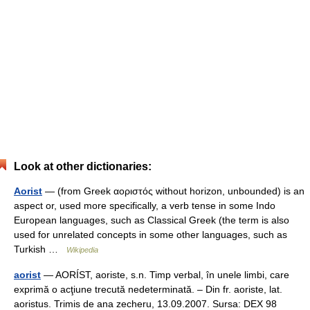
Look at other dictionaries:
Aorist
— (from Greek αοριστός without horizon, unbounded) is an
aspect or, used more specifically, a verb tense in some Indo
European languages, such as Classical Greek (the term is also
used for unrelated concepts in some other languages, such as
Turkish …
Wikipedia
aorist
— AORÍST, aoriste, s.n. Timp verbal, în unele limbi, care
exprimă o acţiune trecută nedeterminată. – Din fr. aoriste, lat.
aoristus. Trimis de ana zecheru, 13.09.2007. Sursa: DEX 98