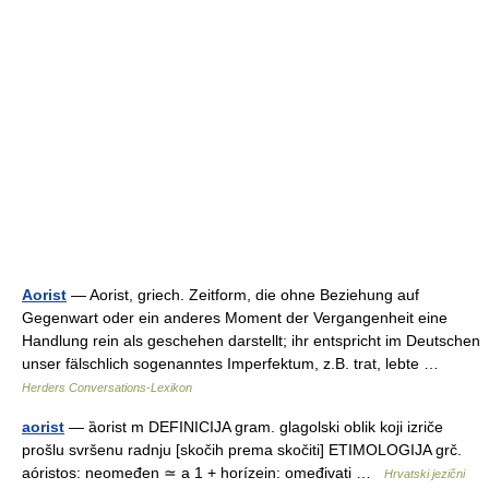
Aorist
— Aorist, griech. Zeitform, die ohne Beziehung auf
Gegenwart oder ein anderes Moment der Vergangenheit eine
Handlung rein als geschehen darstellt; ihr entspricht im Deutschen
unser fälschlich sogenanntes Imperfektum, z.B. trat, lebte …
Herders Conversations-Lexikon
aorist
— ȁorist m DEFINICIJA gram. glagolski oblik koji izriče
prošlu svršenu radnju [skočih prema skočiti] ETIMOLOGIJA grč.
aóristos: neomeđen ≃ a 1 + horízein: omeđivati …
Hrvatski jezični