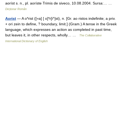
aoríst s. n., pl. aoríste Trimis de siveco, 10.08.2004. Sursa:… …
Dicționar Român
Aorist
— A o*rist ([=a] [ o]*r[i^]st), n. [Gr. ao ristos indefinite; a priv.
+ ori zein to define, ? boundary, limit.] (Gram.) A tense in the Greek
language, which expresses an action as completed in past time,
but leaves it, in other respects, wholly… …
The Collaborative
International Dictionary of English