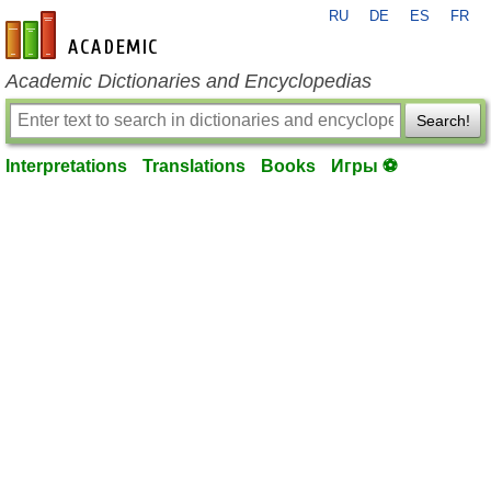
RU
DE
ES
FR
en-academic.com
Academic Dictionaries and Encyclopedias
Search!
Interpretations
Translations
Books
Игры ⚽