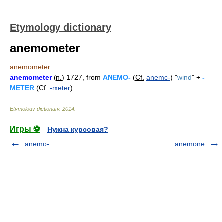
Etymology dictionary
anemometer
anemometer
anemometer
(
n.
) 1727, from
ANEMO-
(
Cf.
anemo-
) "
wind
" +
-
METER
(
Cf.
-meter
).
Etymology dictionary
.
2014
.
Игры ⚽
Нужна курсовая?
anemo-
anemone