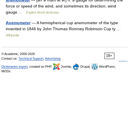
anemometer
— [an΄ə mäm′ət ər] n. a gauge for determining the
force or speed of the wind, and sometimes its direction; wind
gauge …
English World dictionary
Anemometer
— A hemispherical cup anemometer of the type
invented in 1846 by John Thomas Romney Robinson Cup ty …
Wikipedia
© Academic, 2000-2026
18+
Contact us:
Technical Support
,
Advertising
Dictionaries export
, created on PHP,
Joomla,
Drupal,
WordPress,
MODx.