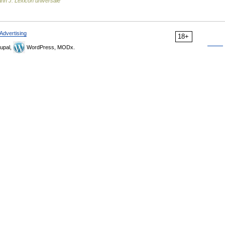
nn J. Lexicon universale
Advertising
18+
upal,
WordPress, MODx.