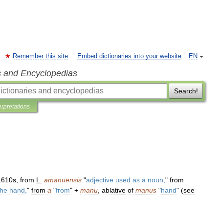
Remember this site
Embed dictionaries into your website
EN
s and Encyclopedias
Search!
erpretations
1610s
,
from
L
.
amanuensis
"
adjective
used
as
a
noun
,
"
from
the
hand
,
"
from
a
"
from
" +
manu
,
ablative
of
manus
"
hand
" (
see