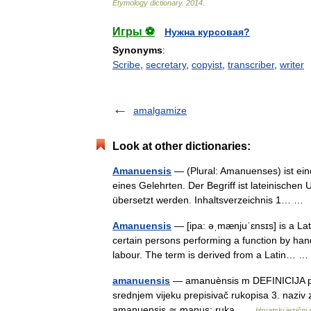
Etymology
dictionary
.
2014
.
Игры ⚽
Нужна курсовая?
Synonyms
:
Scribe
,
secretary
,
copyist
,
transcriber
,
writer
amalgamize
Look at other dictionaries:
Amanuensis
— (Plural: Amanuenses) ist ein
eines Gelehrten. Der Begriff ist lateinischen
übersetzt werden. Inhaltsverzeichnis 1… 
Amanuensis
— [ipa: əˌmænjuˈɛnsɪs] is a Lat
certain persons performing a function by han
labour. The term is derived from a Latin…
amanuensis
— amanuènsis m DEFINICIJA pov.
srednjem vijeku prepisivač rukopisa 3. naziv
amanuensis ≃ manus: ruka …
Hrvatski jezični 