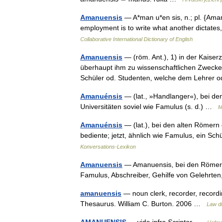
Amanuensis
— A*man u*en sis, n.; pl. {Aman
employment is to write what another dictates
Collaborative International Dictionary of English
Amanuensis
— (röm. Ant.), 1) in der Kaiser
überhaupt ihm zu wissenschaftlichen Zwecken 
Schüler od. Studenten, welche dem Lehre
Amanuénsis
— (lat., »Handlanger«), bei de
Universitäten soviel wie Famulus (s. d.) …
M
Amanuénsis
— (lat.), bei den alten Römern
bediente; jetzt, ähnlich wie Famulus, ein Sc
Konversations-Lexikon
Amanuensis
— Amanuensis, bei den Römern de
Famulus, Abschreiber, Gehilfe von Gelehrt
amanuensis
— noun clerk, recorder, recordin
Thesaurus. William C. Burton. 2006 …
Law di