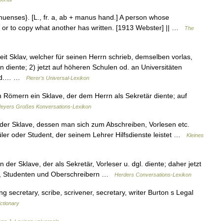
uenses}. [L., fr. a, ab + manus hand.] A person whose
, or to copy what another has written. [1913 Webster] || …
The
zeit Sklav, welcher für seinen Herrn schrieb, demselben vorlas,
diente; 2) jetzt auf höheren Schulen od. an Universitäten
r od.… …
Pierer's Universal-Lexikon
n Römern ein Sklave, der dem Herrn als Sekretär diente; auf
eyers Großes Konversations-Lexikon
 der Sklave, dessen man sich zum Abschreiben, Vorlesen etc.
hüler oder Student, der seinem Lehrer Hilfsdienste leistet …
Kleines
r Sklave, der als Sekretär, Vorleser u. dgl. diente; daher jetzt
en, Studenten und Oberschreibern …
Herders Conversations-Lexikon
g secretary, scribe, scrivener, secretary, writer Burton s Legal
ctionary