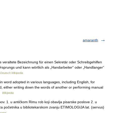
amaranth
e veraltete Bezeichnung für einen Sekretär oder Schreibgehilfen
 Ursprungs und kann wörtlich als „Handarbeiter“ oder „Handlanger“
…
Deutsch Wikipedia
in word adopted in various languages, including English, for
d, either writing down the words of another or performing manual
 …
Wikipedia
 1. u antičkom Rimu rob koji obavlja pisarske poslove 2. u
 za početnika u bibliotekarskom zvanju ETIMOLOGIJA lat. (servus)
portal