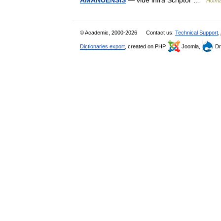
AMANUENSIS
— vide infra Scriptor …
Hofma
© Academic, 2000-2026
Contact us:
Technical Support
,
Dictionaries export
, created on PHP,
Joomla,
Dr