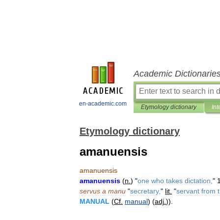
Academic Dictionarie
en-academic.com
Etymology dictionary
Int
Etymology dictionary
amanuensis
amanuensis
amanuensis
(
n
.
) "
one
who
takes
dictation
,
"
servus
a
manu
"
secretary
,
"
lit
.
"
servant
from
MANUAL
(
Cf
.
manual
) (
adj
.
)).