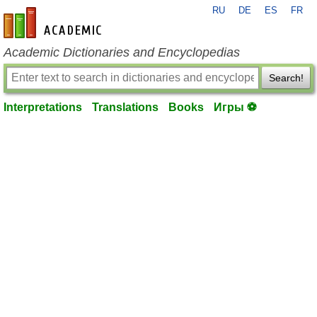
RU
DE
ES
FR
en-academic.com
Academic Dictionaries and Encyclopedias
Search!
Interpretations
Translations
Books
Игры ⚽