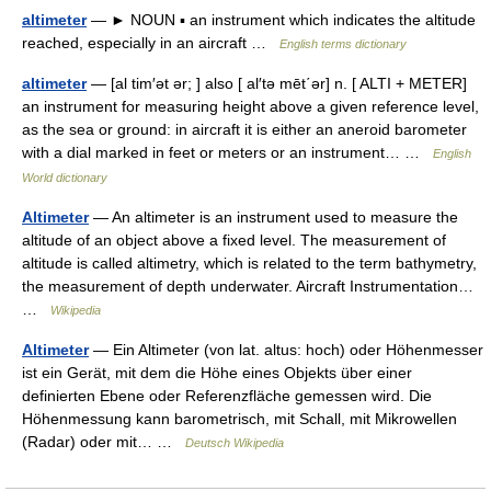
altimeter
— ► NOUN ▪ an instrument which indicates the altitude
reached, especially in an aircraft …
English terms dictionary
altimeter
— [al tim′ət ər; ] also [ al′tə mēt΄ər] n. [ ALTI + METER]
an instrument for measuring height above a given reference level,
as the sea or ground: in aircraft it is either an aneroid barometer
with a dial marked in feet or meters or an instrument… …
English
World dictionary
Altimeter
— An altimeter is an instrument used to measure the
altitude of an object above a fixed level. The measurement of
altitude is called altimetry, which is related to the term bathymetry,
the measurement of depth underwater. Aircraft Instrumentation…
…
Wikipedia
Altimeter
— Ein Altimeter (von lat. altus: hoch) oder Höhenmesser
ist ein Gerät, mit dem die Höhe eines Objekts über einer
definierten Ebene oder Referenzfläche gemessen wird. Die
Höhenmessung kann barometrisch, mit Schall, mit Mikrowellen
(Radar) oder mit… …
Deutsch Wikipedia