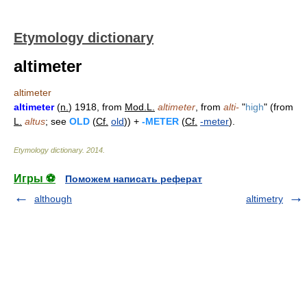
Etymology dictionary
altimeter
altimeter
altimeter
(
n.
) 1918, from
Mod.L.
altimeter
, from
alti-
"
high
" (from
L.
altus
; see
OLD
(
Cf.
old
)) +
-METER
(
Cf.
-meter
).
Etymology dictionary
.
2014
.
Игры ⚽
Поможем написать реферат
although
altimetry