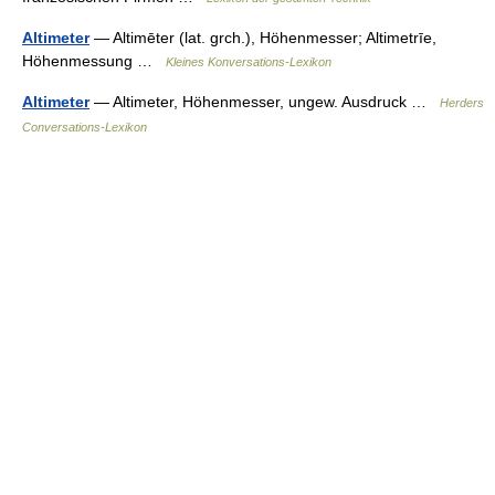
Altimeter
— Altimēter (lat. grch.), Höhenmesser; Altimetrīe,
Höhenmessung …
Kleines Konversations-Lexikon
Altimeter
— Altimeter, Höhenmesser, ungew. Ausdruck …
Herders
Conversations-Lexikon