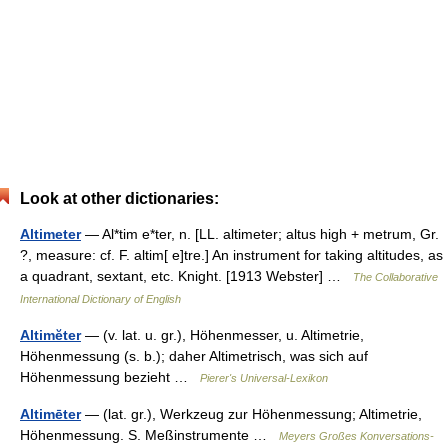
Look at other dictionaries:
Altimeter
— Al*tim e*ter, n. [LL. altimeter; altus high + metrum, Gr.
?, measure: cf. F. altim[ e]tre.] An instrument for taking altitudes, as
a quadrant, sextant, etc. Knight. [1913 Webster] …
The Collaborative
International Dictionary of English
Altimĕter
— (v. lat. u. gr.), Höhenmesser, u. Altimetrie,
Höhenmessung (s. b.); daher Altimetrisch, was sich auf
Höhenmessung bezieht …
Pierer's Universal-Lexikon
Altimēter
— (lat. gr.), Werkzeug zur Höhenmessung; Altimetrie,
Höhenmessung. S. Meßinstrumente …
Meyers Großes Konversations-