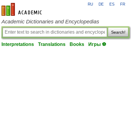
RU
DE
ES
FR
en-academic.com
Academic Dictionaries and Encyclopedias
Search!
Interpretations
Translations
Books
Игры ⚽