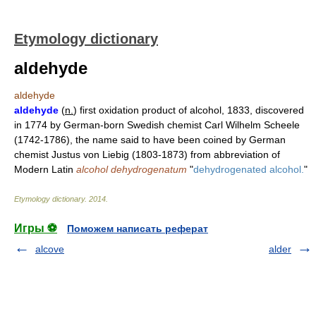
Etymology dictionary
aldehyde
aldehyde
aldehyde
(
n.
) first oxidation product of alcohol, 1833, discovered
in 1774 by German-born Swedish chemist Carl Wilhelm Scheele
(1742-1786), the name said to have been coined by German
chemist Justus von Liebig (1803-1873) from abbreviation of
Modern Latin
alcohol dehydrogenatum
"
dehydrogenated alcohol.
"
Etymology dictionary
.
2014
.
Игры ⚽
Поможем написать реферат
alcove
alder