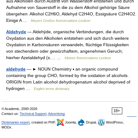
aus Alkoholen durch Austritt von Wasserstoff entstehen und durch
Aufnahme von Sauerstoff in die zu dem Alkohol gehörige Säure
übergehen: Alkohol C2H6O, Aldehyd C2H4O, Essigsäure C2H4O2.
Einige A …
Meyers Großes Konversations-Lexikon
Aldehyde
— Aldehȳde, organische Verbindungen, die durch
Oxydation aus den Alkoholen entstehen und sich durch weitere
Oxydation in Karbonsäuren verwandeln, flüchtige Flüssigkeiten
von stechendem oder gewürzhaftem, angenehmen Geruch;
hierher Azetaldehyd (s.… …
Kleines Konversations-Lexikon
aldehyde
— ► NOUN Chemistry ▪ an organic compound
containing the group CHO, formed by the oxidation of alcohols.
ORIGIN from Latin alcohol dehydrogenatum alcohol deprived of
hydrogen …
English terms dictionary
© Academic, 2000-2026
18+
Contact us:
Technical Support
,
Advertising
Dictionaries export
, created on PHP,
Joomla,
Drupal,
WordPress,
MODx.