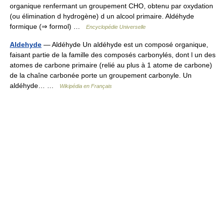
organique renfermant un groupement CHO, obtenu par oxydation
(ou élimination d hydrogène) d un alcool primaire. Aldéhyde
formique (⇒ formol) …
Encyclopédie Universelle
Aldehyde
— Aldéhyde Un aldéhyde est un composé organique,
faisant partie de la famille des composés carbonylés, dont l un des
atomes de carbone primaire (relié au plus à 1 atome de carbone)
de la chaîne carbonée porte un groupement carbonyle. Un
aldéhyde… …
Wikipédia en Français