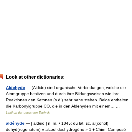
Look at other dictionaries:
Aldehyde
— (Aldide) sind organische Verbindungen, welche die
Atomgruppe besitzen und durch ihre Bildungsweisen wie ihre
Reaktionen den Ketonen (s.d.) sehr nahe stehen. Beide enthalten
die Karbonylgruppe CO, die in den Aldehyden mit einem… …
Lexikon der gesamten Technik
aldéhyde
— [ aldeid ] n. m. • 1845; du lat. sc. al(cohol)
dehyd(rogenatum) « alcool déshydrogéné » 1 ♦ Chim. Composé