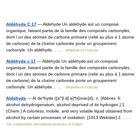
Aldéhyde C 17
— Aldéhyde Un aldéhyde est un composé
organique, faisant partie de la famille des composés carbonylés,
dont l un des atomes de carbone primaire (relié au plus à 1 atome
de carbone) de la chaîne carbonée porte un groupement
carbonyle. Un aldéhyde… …
Wikipédia en Français
Aldéhyde c 17
— Aldéhyde Un aldéhyde est un composé
organique, faisant partie de la famille des composés carbonylés,
dont l un des atomes de carbone primaire (relié au plus à 1 atome
de carbone) de la chaîne carbonée porte un groupement
carbonyle. Un aldéhyde… …
Wikipédia en Français
Aldehyde
— Al de*hyde ([a^]l d[ e]*h[imac]d), n. [Abbrev. fr.
alcohol dehydrogenatum, alcohol deprived of its hydrogen.] 1.
(Chem.) A colorless, mobile, and very volatile liquid obtained from
alcohol by certain processes of oxidation. [1913 Webster] 2.… …
The Collaborative International Dictionary of English