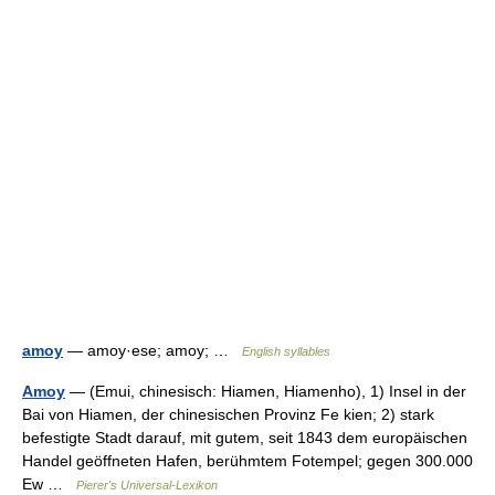
amoy
— amoy·ese; amoy; …
English syllables
Amoy
— (Emui, chinesisch: Hiamen, Hiamenho), 1) Insel in der
Bai von Hiamen, der chinesischen Provinz Fe kien; 2) stark
befestigte Stadt darauf, mit gutem, seit 1843 dem europäischen
Handel geöffneten Hafen, berühmtem Fotempel; gegen 300.000
Ew …
Pierer's Universal-Lexikon