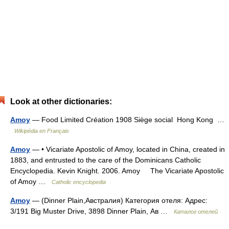
Look at other dictionaries:
Amoy
— Food Limited Création 1908 Siège social Hong Kong …
Wikipédia en Français
Amoy
— • Vicariate Apostolic of Amoy, located in China, created in
1883, and entrusted to the care of the Dominicans Catholic
Encyclopedia. Kevin Knight. 2006. Amoy The Vicariate Apostolic
of Amoy …
Catholic encyclopedia
Amoy
— (Dinner Plain,Австралия) Категория отеля: Адрес:
3/191 Big Muster Drive, 3898 Dinner Plain, Ав …
Каталог отелей