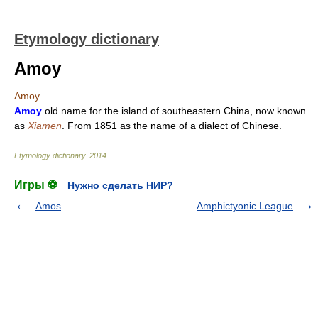
Etymology dictionary
Amoy
Amoy
Amoy
old name for the island of southeastern China, now known
as
Xiamen
. From 1851 as the name of a dialect of Chinese.
Etymology dictionary
.
2014
.
Игры ⚽
Нужно сделать НИР?
Amos
Amphictyonic League