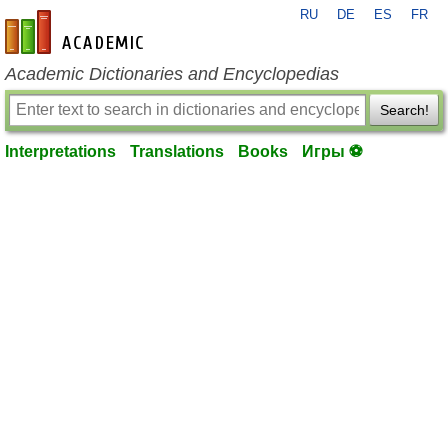
RU
DE
ES
FR
en-academic.com
Academic Dictionaries and Encyclopedias
Search!
Interpretations
Translations
Books
Игры ⚽