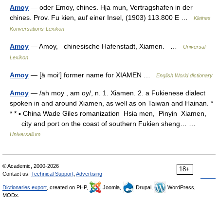
Amoy
— oder Emoy, chines. Hja mun, Vertragshafen in der
chines. Prov. Fu kien, auf einer Insel, (1903) 113.800 E …
Kleines
Konversations-Lexikon
Amoy
— Amoy, chinesische Hafenstadt, Xiamen. …
Universal-
Lexikon
Amoy
— [ä moi′] former name for XIAMEN …
English World dictionary
Amoy
— /ah moy , am oy/, n. 1. Xiamen. 2. a Fukienese dialect
spoken in and around Xiamen, as well as on Taiwan and Hainan. *
* * ▪ China Wade Giles romanization Hsia men, Pinyin Xiamen,
city and port on the coast of southern Fukien sheng… …
Universalium
© Academic, 2000-2026
18+
Contact us:
Technical Support
,
Advertising
Dictionaries export
, created on PHP,
Joomla,
Drupal,
WordPress,
MODx.