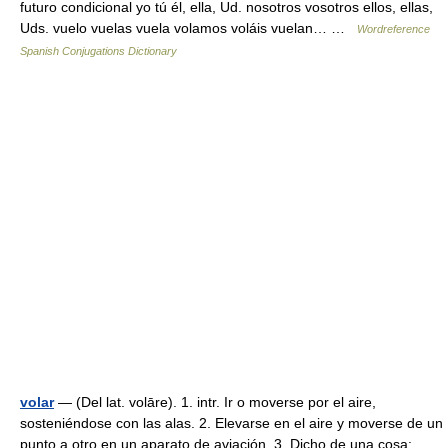
futuro condicional yo tú él, ella, Ud. nosotros vosotros ellos, ellas,
Uds. vuelo vuelas vuela volamos voláis vuelan… …
Wordreference
Spanish Conjugations Dictionary
volar
— (Del lat. volāre). 1. intr. Ir o moverse por el aire,
sosteniéndose con las alas. 2. Elevarse en el aire y moverse de un
punto a otro en un aparato de aviación. 3. Dicho de una cosa: