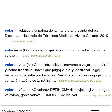
volar
— relativo a la palma de la mano o a la planta del pie
Diccionario ilustrado de Términos Médicos.. Alvaro Galiano. 2010
…
Diccionario médico
vòlār
— m 〈G volára〉 rij. čovjek koji vodi brigu o volovima, gonič
volova …
Veliki rječnik hrvatskoga jezika
volar
— volar(se) Como intransitivo, ‘moverse o viajar por el aire’
y, como transitivo, ‘hacer que [algo] vuele’ y ‘destrozar [algo]
haciendo que salte por los aires’. Verbo irregular: se conjuga como
contar (→ apéndice 1, n.º 26) …
Diccionario panhispánico de dudas
volar
— vòlār m <G volára> DEFINICIJA rij. čovjek koji vodi brigu o
volovima, gonič volova ETIMOLOGIJA vidi vol …
Hrvatski jezični portal
© Academic, 2000-2026