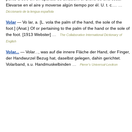
Elevarse en el aire y moverse algún tiempo por él. U. t. c.… …
Diccionario de la lengua española
Volar
— Vo lar, a. [L. vola the palm of the hand, the sole of the
foot.] (Anat.) Of or pertaining to the palm of the hand or the sole of
the foot. [1913 Webster] …
The Collaborative International Dictionary of
English
Volar...
— Volar..., was auf die innere Fläche der Hand, der Finger,
der Handwurzel Bezug hat, daselbst gelegen, dahin gerichtet.
Volarband, s.u. Handmuskelbinden …
Pierer's Universal-Lexikon