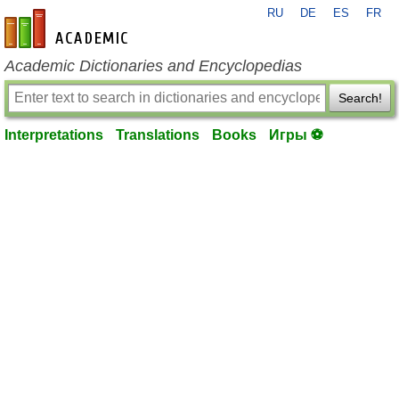
RU
DE
ES
FR
en-academic.com
Academic Dictionaries and Encyclopedias
Search!
Interpretations
Translations
Books
Игры ⚽