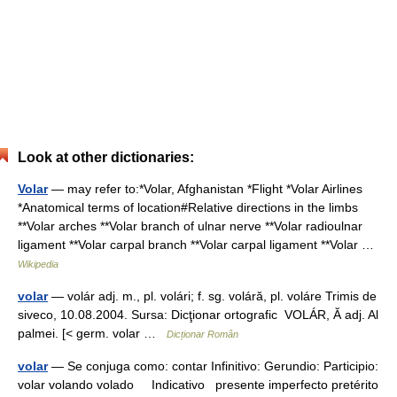
Look at other dictionaries:
Volar
— may refer to:*Volar, Afghanistan *Flight *Volar Airlines
*Anatomical terms of location#Relative directions in the limbs
**Volar arches **Volar branch of ulnar nerve **Volar radioulnar
ligament **Volar carpal branch **Volar carpal ligament **Volar …
Wikipedia
volar
— volár adj. m., pl. volári; f. sg. voláră, pl. voláre Trimis de
siveco, 10.08.2004. Sursa: Dicţionar ortografic VOLÁR, Ă adj. Al
palmei. [< germ. volar …
Dicționar Român
volar
— Se conjuga como: contar Infinitivo: Gerundio: Participio:
volar volando volado Indicativo presente imperfecto pretérito