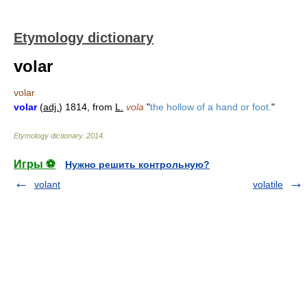
Etymology dictionary
volar
volar
volar
(
adj.
) 1814, from
L.
vola
"
the hollow of a hand or foot.
"
Etymology dictionary
.
2014
.
Игры ⚽
Нужно решить контрольную?
volant
volatile