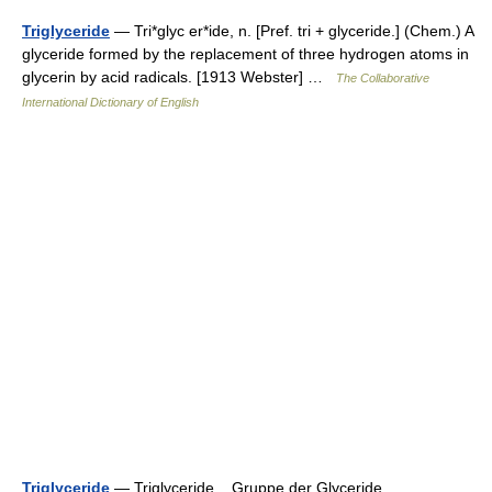
Triglyceride
— Tri*glyc er*ide, n. [Pref. tri + glyceride.] (Chem.) A
glyceride formed by the replacement of three hydrogen atoms in
glycerin by acid radicals. [1913 Webster] …
The Collaborative
International Dictionary of English
Triglyceride
— Triglyceride, Gruppe der Glyceride