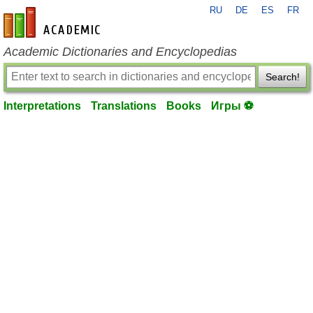
RU
DE
ES
FR
en-academic.com
Academic Dictionaries and Encyclopedias
Search!
Interpretations
Translations
Books
Игры ⚽