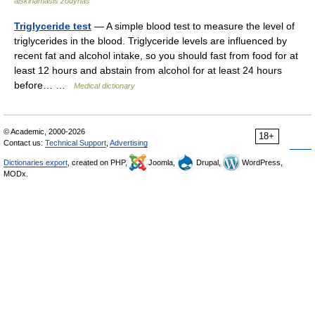
aiškinamasis žodynas
Triglyceride test
— A simple blood test to measure the level of
triglycerides in the blood. Triglyceride levels are influenced by
recent fat and alcohol intake, so you should fast from food for at
least 12 hours and abstain from alcohol for at least 24 hours
before… …
Medical dictionary
© Academic, 2000-2026
18+
Contact us:
Technical Support
,
Advertising
Dictionaries export
, created on PHP,
Joomla,
Drupal,
WordPress,
MODx.