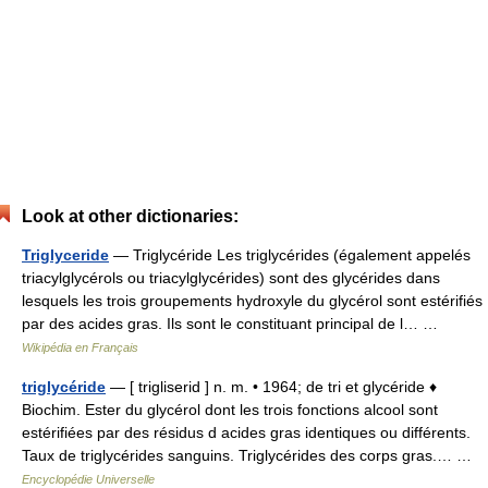
Look at other dictionaries:
Triglyceride
— Triglycéride Les triglycérides (également appelés
triacylglycérols ou triacylglycérides) sont des glycérides dans
lesquels les trois groupements hydroxyle du glycérol sont estérifiés
par des acides gras. Ils sont le constituant principal de l… …
Wikipédia en Français
triglycéride
— [ trigliserid ] n. m. • 1964; de tri et glycéride ♦
Biochim. Ester du glycérol dont les trois fonctions alcool sont
estérifiées par des résidus d acides gras identiques ou différents.
Taux de triglycérides sanguins. Triglycérides des corps gras.… …
Encyclopédie Universelle