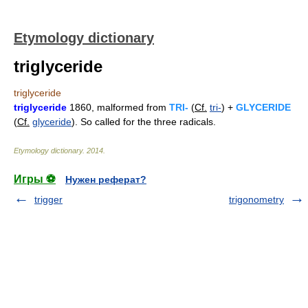
Etymology dictionary
triglyceride
triglyceride
triglyceride
1860, malformed from
TRI-
(
Cf.
tri-
) +
GLYCERIDE
(
Cf.
glyceride
). So called for the three radicals.
Etymology dictionary
.
2014
.
Игры ⚽
Нужен реферат?
trigger
trigonometry