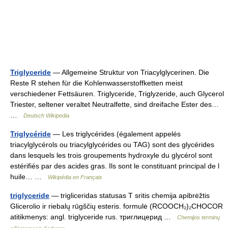
Triglyceride
— Allgemeine Struktur von Triacylglycerinen. Die
Reste R stehen für die Kohlenwasserstoffketten meist
verschiedener Fettsäuren. Triglyceride, Triglyzeride, auch Glycerol
Triester, seltener veraltet Neutralfette, sind dreifache Ester des…
…
Deutsch Wikipedia
Triglycéride
— Les triglycérides (également appelés
triacylglycérols ou triacylglycérides ou TAG) sont des glycérides
dans lesquels les trois groupements hydroxyle du glycérol sont
estérifiés par des acides gras. Ils sont le constituant principal de l
huile… …
Wikipédia en Français
triglyceride
— trigliceridas statusas T sritis chemija apibrėžtis
Glicerolio ir riebalų rūgščių esteris. formulė (RCOOCH₂)₂CHOCOR
atitikmenys: angl. triglyceride rus. триглицерид …
Chemijos terminų