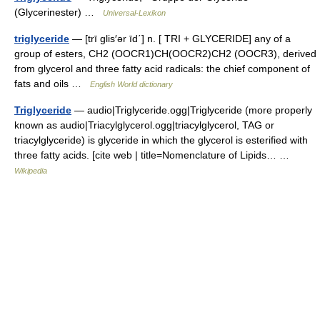
(Glycerinester) …
Universal-Lexikon
triglyceride
— [trī glis′ər īd΄] n. [ TRI + GLYCERIDE] any of a
group of esters, CH2 (OOCR1)CH(OOCR2)CH2 (OOCR3), derived
from glycerol and three fatty acid radicals: the chief component of
fats and oils …
English World dictionary
Triglyceride
— audio|Triglyceride.ogg|Triglyceride (more properly
known as audio|Triacylglycerol.ogg|triacylglycerol, TAG or
triacylglyceride) is glyceride in which the glycerol is esterified with
three fatty acids. [cite web | title=Nomenclature of Lipids… …
Wikipedia