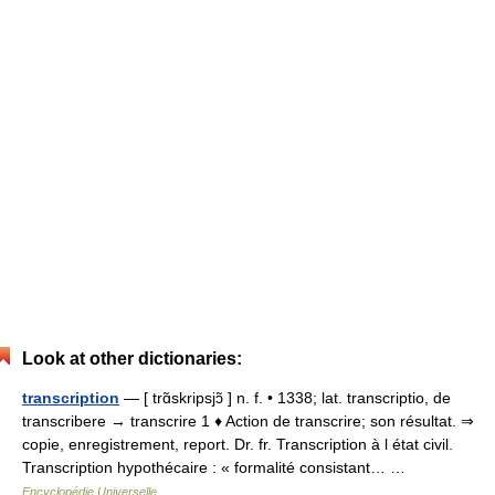
Look at other dictionaries:
transcription
— [ trɑ̃skripsjɔ̃ ] n. f. • 1338; lat. transcriptio, de
transcribere → transcrire 1 ♦ Action de transcrire; son résultat. ⇒
copie, enregistrement, report. Dr. fr. Transcription à l état civil.
Transcription hypothécaire : « formalité consistant… …
Encyclopédie Universelle