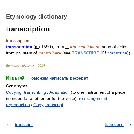
Etymology dictionary
transcription
transcription
transcription
(
n.
) 1590s, from
L.
transcriptionem
, noun of action
from
pp.
stem of
transcribere
(see
TRANSCRIBE
(
Cf.
transcribe
)).
Etymology dictionary
.
2014
.
Игры ⚽
Поможем написать реферат
Synonyms
:
Copying
,
transcribing
/
Adaptation
(to one instrument of a piece
intended for another, or for the voice),
rearrangement
,
reproduction
/
Copy
,
transcript
transcript
transduce