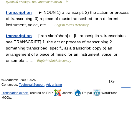
русский словарь по нанотехнологии. - М.
transcription
— ► NOUN 1) a transcript. 2) the action or process
of transcribing. 3) a piece of music transcribed for a different
instrument, voice, etc …
English terms dictionary
transcription
— [tran skrip′shən] n. [L transcriptio < transcriptus:
see TRANSCRIPT] 1. the act or process of transcribing 2.
something transcribed; specif., a) a transcript; copy b) an
arrangement of a piece of music for an instrument, voice, or
ensemble… …
English World dictionary
© Academic, 2000-2026
18+
Contact us:
Technical Support
,
Advertising
Dictionaries export
, created on PHP,
Joomla,
Drupal,
WordPress,
MODx.