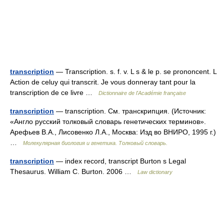
transcription
— Transcription. s. f. v. L s & le p. se prononcent. L
Action de celuy qui transcrit. Je vous donneray tant pour la
transcription de ce livre …
Dictionnaire de l'Académie française
transcription
— transcription. См. транскрипция. (Источник:
«Англо русский толковый словарь генетических терминов».
Арефьев В.А., Лисовенко Л.А., Москва: Изд во ВНИРО, 1995 г.)
…
Молекулярная биология и генетика. Толковый словарь.
transcription
— index record, transcript Burton s Legal
Thesaurus. William C. Burton. 2006 …
Law dictionary