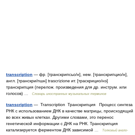
transcription
— фр. [транскрипсьо/н], нем. [транскрипцио/н],
англ. [транскри/пшн] trascrizione ит. [траскрицио/нэ]
транскрипция (перелож. произведения для др. инструм. или
голосов) …
Словарь иностранных музыкальных терминов
transcription
— Transcription Транскрипция Процесс синтеза
РНК с использованием ДНК в качестве матрицы, происходящий
во всех живых клетках. Другими словами, это перенос
генетической информации с ДНК на РНК. Транскрипция
катализируется ферментом ДНК зависимой …
Толковый англо-