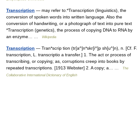
Transcription
— may refer to:*Transcription (linguistics), the
conversion of spoken words into written language. Also the
conversion of handwriting, or a photograph of text into pure text
*Transcription (genetics), the process of copying DNA to RNA by
an enzyme… …
Wikipedia
Transcription
— Tran*scrip tion (tr[a^]n*skr[i^]p sh[u^]n), n. [Cf. F.
transcription, L. transcriptio a transfer.] 1. The act or process of
transcribing, or copying; as, corruptions creep into books by
repeated transcriptions. [1913 Webster] 2. A copy; a… …
The
Collaborative International Dictionary of English