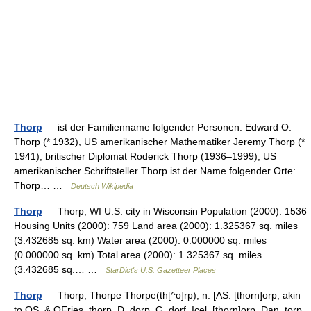
Thorp
— ist der Familienname folgender Personen: Edward O.
Thorp (* 1932), US amerikanischer Mathematiker Jeremy Thorp (*
1941), britischer Diplomat Roderick Thorp (1936–1999), US
amerikanischer Schriftsteller Thorp ist der Name folgender Orte:
Thorp… …
Deutsch Wikipedia
Thorp
— Thorp, WI U.S. city in Wisconsin Population (2000): 1536
Housing Units (2000): 759 Land area (2000): 1.325367 sq. miles
(3.432685 sq. km) Water area (2000): 0.000000 sq. miles
(0.000000 sq. km) Total area (2000): 1.325367 sq. miles
(3.432685 sq.… …
StarDict's U.S. Gazetteer Places
Thorp
— Thorp, Thorpe Thorpe(th[^o]rp), n. [AS. [thorn]orp; akin
to OS. & OFries. thorp, D. dorp, G. dorf, Icel. [thorn]orp, Dan. torp,