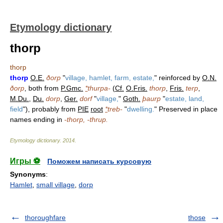
Etymology dictionary
thorp
thorp
thorp
O.E.
ðorp
"
village, hamlet, farm, estate,
" reinforced by
O.N.
ðorp
, both from
P.Gmc.
*
thurpa-
(
Cf.
O.Fris.
thorp
,
Fris.
terp
,
M.Du.
,
Du.
dorp
,
Ger.
dorf
"
village,
"
Goth.
þaurp
"
estate, land,
field
"), probably from
PIE
root
*
treb-
"
dwelling.
" Preserved in place
names ending in
-thorp, -thrup.
Etymology dictionary
.
2014
.
Игры ⚽
Поможем написать курсовую
Synonyms
:
Hamlet
,
small village
,
dorp
thoroughfare
those