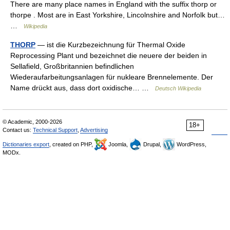
There are many place names in England with the suffix thorp or
thorpe . Most are in East Yorkshire, Lincolnshire and Norfolk but…
…
Wikipedia
THORP
— ist die Kurzbezeichnung für Thermal Oxide
Reprocessing Plant und bezeichnet die neuere der beiden in
Sellafield, Großbritannien befindlichen
Wiederaufarbeitungsanlagen für nukleare Brennelemente. Der
Name drückt aus, dass dort oxidische… …
Deutsch Wikipedia
© Academic, 2000-2026
18+
Contact us:
Technical Support
,
Advertising
Dictionaries export
, created on PHP,
Joomla,
Drupal,
WordPress,
MODx.