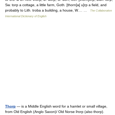
Sw. torp a cottage, a little farm, Goth. [thorn]a[ u]rp a field, and
probably to Lith. troba a building, a house, W.… …
The Collaborative
International Dictionary of English
Thorp
— is a Middle English word for a hamlet or small village,
from Old English (Anglo Saxon)/ Old Norse Þorp (also thorp).