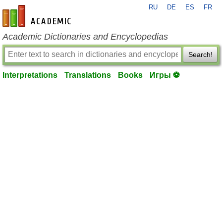
RU
DE
ES
FR
en-academic.com
Academic Dictionaries and Encyclopedias
Search!
Interpretations
Translations
Books
Игры ⚽