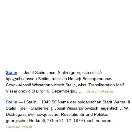
Stalin
— Josef Stalin Josef Stalin (georgisch იოსებ
სტალინი/Iosseb Stalini; russisch Иосиф Виссарионович
Сталин/Iossif Wissarionowitsch Stalin, wiss. Transliteration Iosif
Vissarionovič Stalin; * 6. Dezemberjul./ …
Deutsch Wikipedia
Stalin
— I Stạlin, 1949 56 Name der bulgarischen Stadt Warna. II
Stalin [der »Stählerne«], Jossif Wissarionowitsch, eigentlich J. W.
Dschugaschwịli, sowjetischer Revolutionär und Politiker
georgischer Herkunft, * Gori 21. 12. 1879 (nach neueren… …
Universal-Lexikon