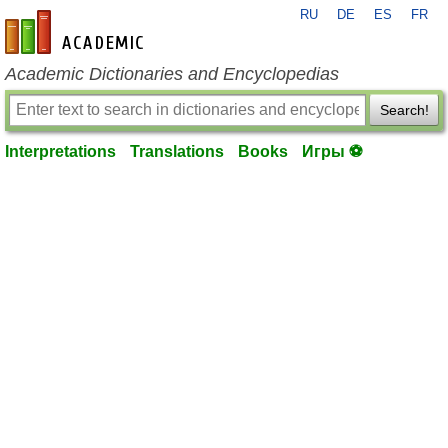
RU
DE
ES
FR
en-academic.com
Academic Dictionaries and Encyclopedias
Search!
Interpretations
Translations
Books
Игры ⚽