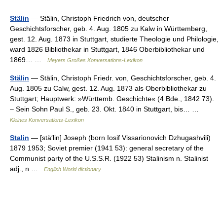
Stälin
— Stälin, Christoph Friedrich von, deutscher
Geschichtsforscher, geb. 4. Aug. 1805 zu Kalw in Württemberg,
gest. 12. Aug. 1873 in Stuttgart, studierte Theologie und Philologie,
ward 1826 Bibliothekar in Stuttgart, 1846 Oberbibliothekar und
1869… …
Meyers Großes Konversations-Lexikon
Stälin
— Stälin, Christoph Friedr. von, Geschichtsforscher, geb. 4.
Aug. 1805 zu Calw, gest. 12. Aug. 1873 als Oberbibliothekar zu
Stuttgart; Hauptwerk: »Württemb. Geschichte« (4 Bde., 1842 73).
– Sein Sohn Paul S., geb. 23. Okt. 1840 in Stuttgart, bis… …
Kleines Konversations-Lexikon
Stalin
— [stä′lin] Joseph (born Iosif Vissarionovich Dzhugashvili)
1879 1953; Soviet premier (1941 53): general secretary of the
Communist party of the U.S.S.R. (1922 53) Stalinism n. Stalinist
adj., n …
English World dictionary