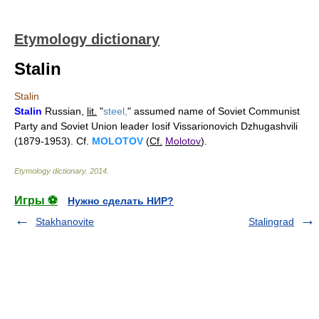
Etymology dictionary
Stalin
Stalin
Stalin
Russian,
lit.
"
steel,
" assumed name of Soviet Communist
Party and Soviet Union leader Iosif Vissarionovich Dzhugashvili
(1879-1953). Cf.
MOLOTOV
(
Cf.
Molotov
).
Etymology dictionary
.
2014
.
Игры ⚽
Нужно сделать НИР?
Stakhanovite
Stalingrad