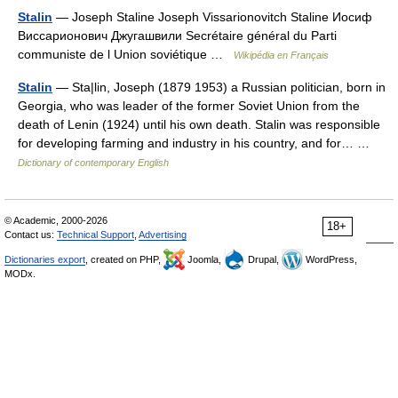
Stalin
— Joseph Staline Joseph Vissarionovitch Staline Иосиф
Виссарионович Джугашвили Secrétaire général du Parti
communiste de l Union soviétique …
Wikipédia en Français
Stalin
— Sta|lin, Joseph (1879 1953) a Russian politician, born in
Georgia, who was leader of the former Soviet Union from the
death of Lenin (1924) until his own death. Stalin was responsible
for developing farming and industry in his country, and for… …
Dictionary of contemporary English
© Academic, 2000-2026
18+
Contact us:
Technical Support
,
Advertising
Dictionaries export
, created on PHP,
Joomla,
Drupal,
WordPress,
MODx.