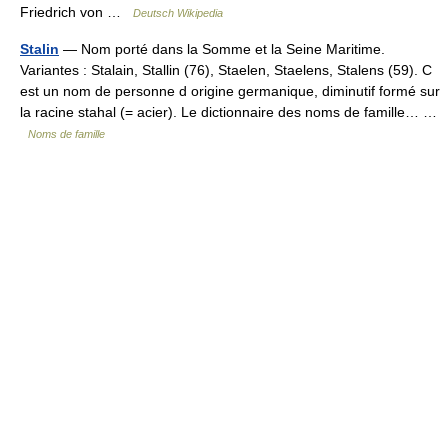
Friedrich von …
Deutsch Wikipedia
Stalin
— Nom porté dans la Somme et la Seine Maritime.
Variantes : Stalain, Stallin (76), Staelen, Staelens, Stalens (59). C
est un nom de personne d origine germanique, diminutif formé sur
la racine stahal (= acier). Le dictionnaire des noms de famille… …
Noms de famille