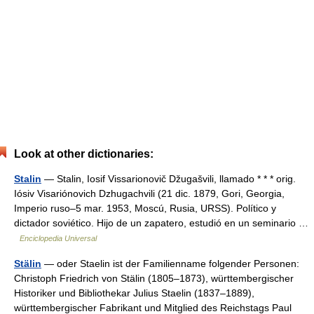
Look at other dictionaries:
Stalin
— Stalin, Iosif Vissarionovič Džugašvili, llamado * * * orig.
Iósiv Visariónovich Dzhugachvili (21 dic. 1879, Gori, Georgia,
Imperio ruso–5 mar. 1953, Moscú, Rusia, URSS). Político y
dictador soviético. Hijo de un zapatero, estudió en un seminario …
Enciclopedia Universal
Stälin
— oder Staelin ist der Familienname folgender Personen:
Christoph Friedrich von Stälin (1805–1873), württembergischer
Historiker und Bibliothekar Julius Staelin (1837–1889),
württembergischer Fabrikant und Mitglied des Reichstags Paul