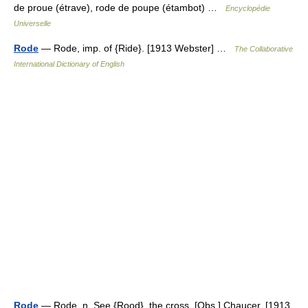
de proue (étrave), rode de poupe (étambot) …
Encyclopédie
Universelle
Rode
— Rode, imp. of {Ride}. [1913 Webster] …
The Collaborative
International Dictionary of English
Rode
— Rode, n. See {Rood}, the cross. [Obs.] Chaucer. [1913