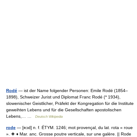
Rodé
— ist der Name folgender Personen: Emile Rodé (1854–
1898), Schweizer Jurist und Diplomat Franc Rodé (* 1934),
slowenischer Geistlicher, Präfekt der Kongregation für die Institute
geweihten Lebens und für die Gesellschaften apostolischen
Lebens,… …
Deutsch Wikipedia
rode
— [ʀɔd] n. f. ÉTYM. 1246; mot provençal, du lat. rota « roue
». ❖ ♦ Mar. anc. Grosse poutre verticale, sur une galère. || Rode