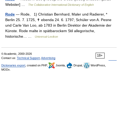
Webster] …
The Collaborative International Dictionary of English
Rode
— Rode, 1) Christian Bernhard, Maler und Radierer, *
Berlin 25. 7. 1725, ✝ ebenda 24. 6. 1797; Schüler von A. Pesne
und Carle Van Loo, ab 1783 in Berlin Direktor der Akademie der
Künste. Rode malte in spätbarockem Stil allegorische,
historische… …
Universal-Lexikon
© Academic, 2000-2026
18+
Contact us:
Technical Support
,
Advertising
Dictionaries export
, created on PHP,
Joomla,
Drupal,
WordPress,
MODx.