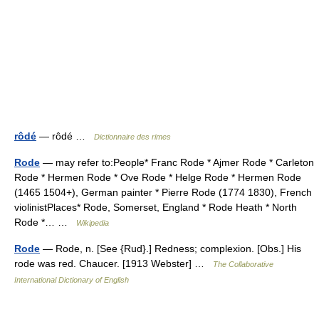
rôdé
— rôdé …
Dictionnaire des rimes
Rode
— may refer to:People* Franc Rode * Ajmer Rode * Carleton
Rode * Hermen Rode * Ove Rode * Helge Rode * Hermen Rode
(1465 1504+), German painter * Pierre Rode (1774 1830), French
violinistPlaces* Rode, Somerset, England * Rode Heath * North
Rode *… …
Wikipedia
Rode
— Rode, n. [See {Rud}.] Redness; complexion. [Obs.] His
rode was red. Chaucer. [1913 Webster] …
The Collaborative
International Dictionary of English