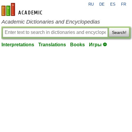
RU
DE
ES
FR
en-academic.com
Academic Dictionaries and Encyclopedias
Search!
Interpretations
Translations
Books
Игры ⚽