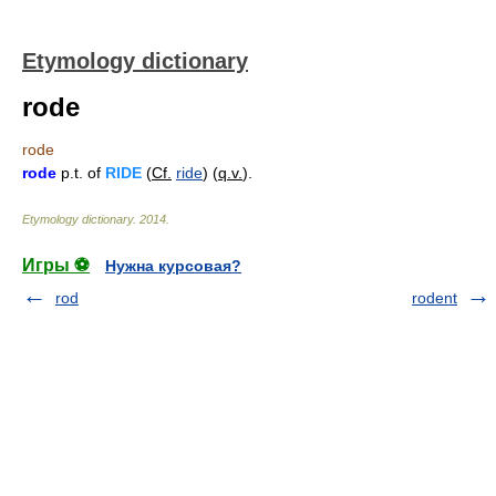
Etymology dictionary
rode
rode
rode
p.t. of
RIDE
(
Cf.
ride
) (
q.v.
).
Etymology dictionary
.
2014
.
Игры ⚽
Нужна курсовая?
rod
rodent