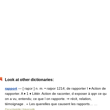
Look at other dictionaries:
rapport
— [ rapɔr ] n. m. • raipor 1214; de rapporter I ♦ Action de
rapporter. A ♦ 1 ♦ Littér. Action de raconter, d exposer à qqn ce qu
on a vu, entendu; ce que l on rapporte. ⇒ récit, relation,
témoignage . « Les querelles que causent les rapports… …
Encyclopédie Universelle