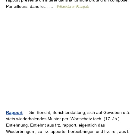
rapport présente un intérêt dans la formule brute d un composé.
Par ailleurs, dans le… …
Wikipédia en Français
Rapport
— Sm Bericht, Berichterstattung; sich auf Geweben u.ä.
stets wiederholendes Muster per. Wortschatz fach. (17. Jh.)
Entlehnung. Entlehnt aus frz. rapport, eigentlich das
Wiederbringen , zu frz. apporter herbeibringen und frz. re , aus l.