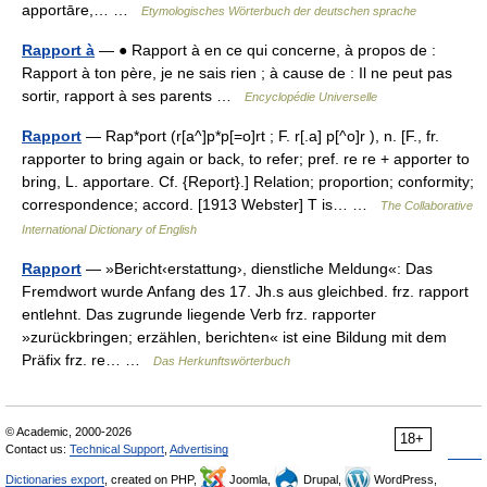
apportāre,… …
Etymologisches Wörterbuch der deutschen sprache
Rapport à
— ● Rapport à en ce qui concerne, à propos de :
Rapport à ton père, je ne sais rien ; à cause de : Il ne peut pas
sortir, rapport à ses parents …
Encyclopédie Universelle
Rapport
— Rap*port (r[a^]p*p[=o]rt ; F. r[.a] p[^o]r ), n. [F., fr.
rapporter to bring again or back, to refer; pref. re re + apporter to
bring, L. apportare. Cf. {Report}.] Relation; proportion; conformity;
correspondence; accord. [1913 Webster] T is… …
The Collaborative
International Dictionary of English
Rapport
— »Bericht‹erstattung›, dienstliche Meldung«: Das
Fremdwort wurde Anfang des 17. Jh.s aus gleichbed. frz. rapport
entlehnt. Das zugrunde liegende Verb frz. rapporter
»zurückbringen; erzählen, berichten« ist eine Bildung mit dem
Präfix frz. re… …
Das Herkunftswörterbuch
© Academic, 2000-2026
18+
Contact us:
Technical Support
,
Advertising
Dictionaries export
, created on PHP,
Joomla,
Drupal,
WordPress,