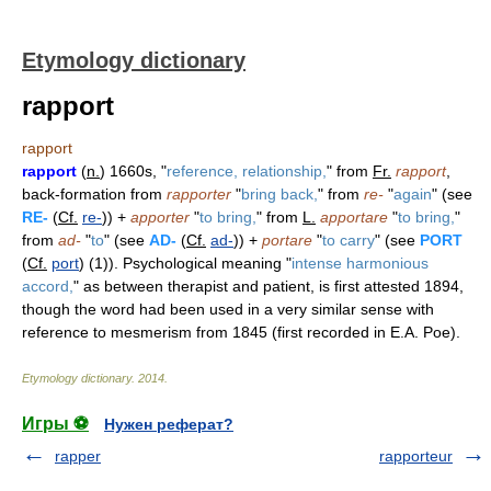
Etymology dictionary
rapport
rapport
rapport
(
n.
) 1660s, "
reference, relationship,
" from
Fr.
rapport
,
back-formation from
rapporter
"
bring back,
" from
re-
"
again
" (see
RE-
(
Cf.
re-
)) +
apporter
"
to bring,
" from
L.
apportare
"
to bring,
"
from
ad-
"
to
" (see
AD-
(
Cf.
ad-
)) +
portare
"
to carry
" (see
PORT
(
Cf.
port
) (1)). Psychological meaning "
intense harmonious
accord,
" as between therapist and patient, is first attested 1894,
though the word had been used in a very similar sense with
reference to mesmerism from 1845 (first recorded in E.A. Poe).
Etymology dictionary
.
2014
.
Игры ⚽
Нужен реферат?
rapper
rapporteur