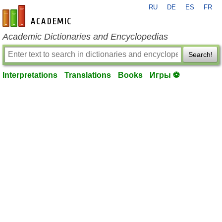
RU
DE
ES
FR
en-academic.com
Academic Dictionaries and Encyclopedias
Search!
Interpretations
Translations
Books
Игры ⚽