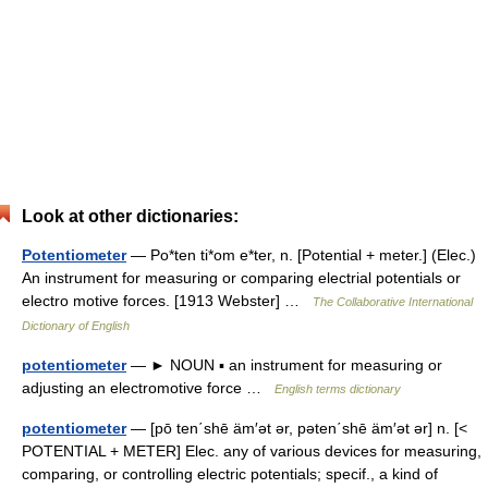
Look at other dictionaries:
Potentiometer
— Po*ten ti*om e*ter, n. [Potential + meter.] (Elec.)
An instrument for measuring or comparing electrial potentials or
electro motive forces. [1913 Webster] …
The Collaborative International
Dictionary of English
potentiometer
— ► NOUN ▪ an instrument for measuring or
adjusting an electromotive force …
English terms dictionary
potentiometer
— [pō ten΄shē äm′ət ər, pəten΄shē äm′ət ər] n. [<
POTENTIAL + METER] Elec. any of various devices for measuring,
comparing, or controlling electric potentials; specif., a kind of