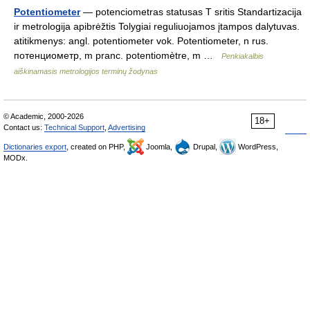
Potentiometer
— potenciometras statusas T sritis Standartizacija
ir metrologija apibrėžtis Tolygiai reguliuojamos įtampos dalytuvas.
atitikmenys: angl. potentiometer vok. Potentiometer, n rus.
потенциометр, m pranc. potentiomètre, m …
Penkiakalbis
aiškinamasis metrologijos terminų žodynas
© Academic, 2000-2026
18+
Contact us:
Technical Support
,
Advertising
Dictionaries export
, created on PHP,
Joomla,
Drupal,
WordPress,
MODx.