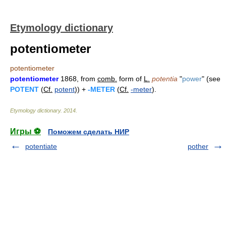
Etymology dictionary
potentiometer
potentiometer
potentiometer
1868, from
comb.
form of
L.
potentia
"
power
" (see
POTENT
(
Cf.
potent
)) +
-METER
(
Cf.
-meter
).
Etymology dictionary
.
2014
.
Игры ⚽
Поможем сделать НИР
potentiate
pother