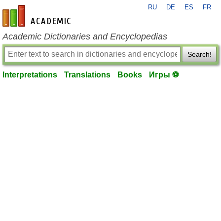
RU
DE
ES
FR
en-academic.com
Academic Dictionaries and Encyclopedias
Search!
Interpretations
Translations
Books
Игры ⚽