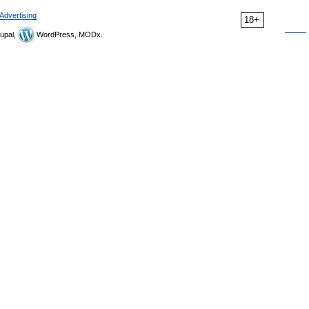
Advertising
18+
upal,
WordPress, MODx.