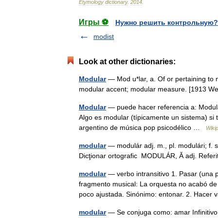
Etymology
dictionary
.
2014
.
Игры ⚽
Нужно решить контрольную?
modist
Look at other dictionaries:
Modular
— Mod u*lar, a. Of or pertaining t
modular accent; modular measure. [1913 
Modular
— puede hacer referencia a: Modul
Algo es modular (típicamente un sistema) si 
argentino de música pop psicodélico …
Wiki
modular
— modulár adj. m., pl. modulári; f. 
Dicţionar ortografic MODULÁR, Ă adj. Refer
modular
— verbo intransitivo 1. Pasar (una
fragmento musical: La orquesta no acabó de 
poco ajustada. Sinónimo: entonar. 2. Hacer
modular
— Se conjuga como: amar Infinitiv