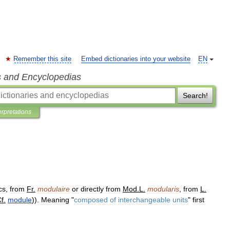
Remember this site
Embed dictionaries into your website
EN
s and Encyclopedias
Search!
erpretations
cs
,
from
Fr
.
modulaire
or
directly
from
Mod
.
L
.
modularis
,
from
L
.
f
.
module
)).
Meaning
"
composed
of
interchangeable
units
"
first