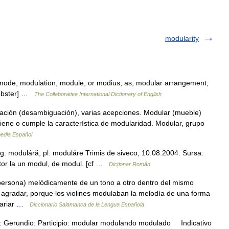
modularity
o mode, modulation, module, or modius; as, modular arrangement;
Webster] …
The Collaborative International Dictionary of English
ación (desambiguación), varias acepciones. Modular (mueble)
tiene o cumple la característica de modularidad. Modular, grupo
pedia Español
sg. moduláră, pl. moduláre Trimis de siveco, 10.08.2004. Sursa:
itor la un modul, de modul. [cf …
Dicționar Român
 persona) melódicamente de un tono a otro dentro del mismo
agradar, porque los violines modulaban la melodía de una forma
 variar …
Diccionario Salamanca de la Lengua Española
o: Gerundio: Participio: modular modulando modulado Indicativo