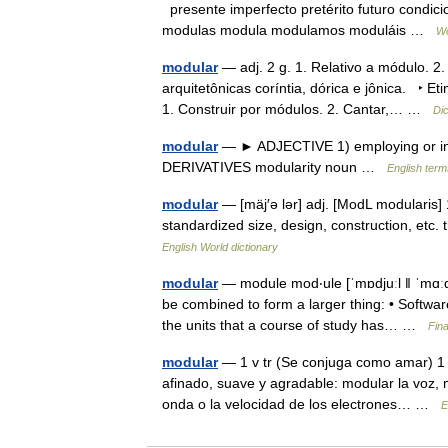
presente imperfecto pretérito futuro condicion
modulas modula modulamos moduláis …
Wo
modular
— adj. 2 g. 1. Relativo a módulo. 2
arquitetônicas coríntia, dórica e jônica. ‣ E
1. Construir por módulos. 2. Cantar,… …
Di
modular
— ► ADJECTIVE 1) employing or invo
DERIVATIVES modularity noun …
English term
modular
— [mäj′ə lər] adj. [ModL modularis] 
standardized size, design, construction, etc.
English World dictionary
modular
— module mod‧ule [ˈmɒdjuːl ǁ ˈmɑːdʒ
be combined to form a larger thing: • Softwa
the units that a course of study has… …
Fin
modular
— 1 v tr (Se conjuga como amar) 1 
afinado, suave y agradable: modular la voz, m
onda o la velocidad de los electrones… …
E