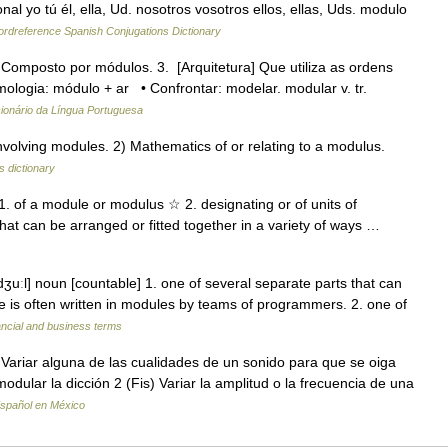
al yo tú él, ella, Ud. nosotros vosotros ellos, ellas, Uds. modulo
rdreference Spanish Conjugations Dictionary
. Composto por módulos. 3. [Arquitetura] Que utiliza as ordens
timologia: módulo + ar • Confrontar: modelar. modular v. tr.
cionário da Língua Portuguesa
lving modules. 2) Mathematics of or relating to a modulus.
s dictionary
1. of a module or modulus ☆ 2. designating or of units of
 that can be arranged or fitted together in a variety of ways …
uːl] noun [countable] 1. one of several separate parts that can
re is often written in modules by teams of programmers. 2. one of
ancial and business terms
Variar alguna de las cualidades de un sonido para que se oiga
odular la dicción 2 (Fis) Variar la amplitud o la frecuencia de una
spañol en México