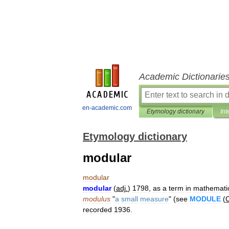
Academic Dictionarie
en-academic.com
Etymology dictionary
Int
Etymology dictionary
modular
modular
modular
(
adj
.
)
1798
,
as
a
term
in
mathemati
modulus
"
a
small
measure
" (
see
MODULE
(
C
recorded
1936
.