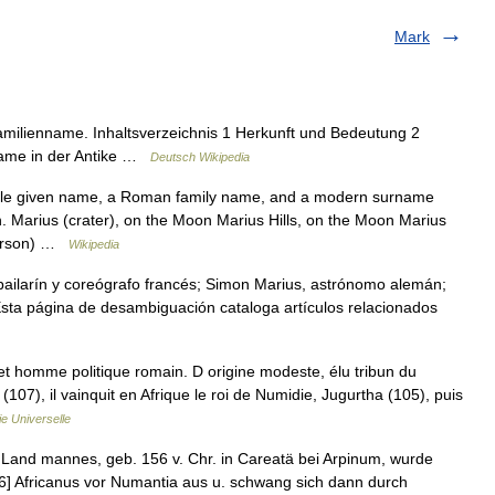
Mark
milienname. Inhaltsverzeichnis 1 Herkunft und Bedeutung 2
ame in der Antike …
Deutsch Wikipedia
ale given name, a Roman family name, and a modern surname
Marius (crater), on the Moon Marius Hills, on the Moon Marius
nderson) …
Wikipedia
bailarín y coreógrafo francés; Simon Marius, astrónomo alemán;
 Esta página de desambiguación cataloga artículos relacionados
et homme politique romain. D origine modeste, élu tribun du
(107), il vainquit en Afrique le roi de Numidie, Jugurtha (105), puis
e Universelle
Land mannes, geb. 156 v. Chr. in Careatä bei Arpinum, wurde
896] Africanus vor Numantia aus u. schwang sich dann durch