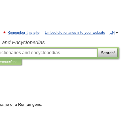
Remember this site
Embed dictionaries into your website
EN
s and Encyclopedias
Search!
erpretations
name
of
a
Roman
gens
.