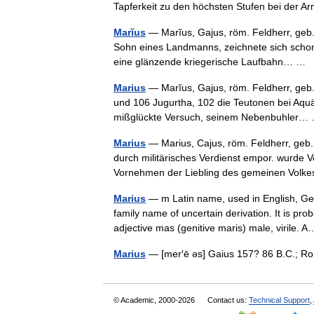
Tapferkeit zu den höchsten Stufen bei de
Marĭus
— Marĭus, Gajus, röm. Feldherr, geb.
Sohn eines Landmanns, zeichnete sich schon
eine glänzende kriegerische Laufbahn… …
Marius
— Marĭus, Gajus, röm. Feldherr, geb.
und 106 Jugurtha, 102 die Teutonen bei Aquä 
mißglückte Versuch, seinem Nebenbuhler
Marius
— Marius, Cajus, röm. Feldherr, geb.
durch militärisches Verdienst empor. wurde 
Vornehmen der Liebling des gemeinen Volk
Marius
— m Latin name, used in English, G
family name of uncertain derivation. It is pr
adjective mas (genitive maris) male, virile
Marius
— [mer′ē əs] Gaius 157? 86 B.C.; 
© Academic, 2000-2026
Contact us:
Technical Support
,