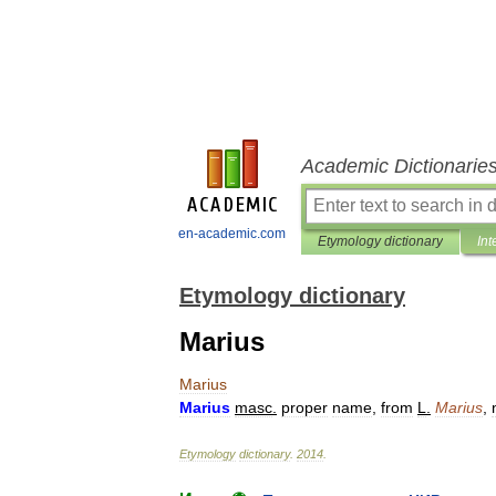
Academic Dictionarie
en-academic.com
Etymology dictionary
Int
Etymology dictionary
Marius
Marius
Marius
masc
.
proper
name
,
from
L
.
Marius
,
Etymology
dictionary
.
2014
.