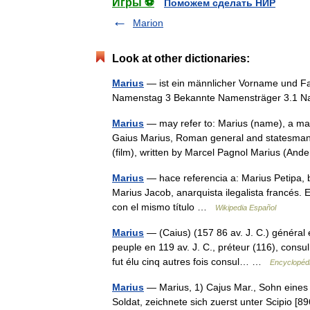
Игры ⚽
Поможем сделать НИР
Marion
Look at other dictionaries:
Marius
— ist ein männlicher Vorname und Fa
Namenstag 3 Bekannte Namensträger 3.1 N
Marius
— may refer to: Marius (name), a m
Gaius Marius, Roman general and statesman. 
(film), written by Marcel Pagnol Marius (A
Marius
— hace referencia a: Marius Petipa, 
Marius Jacob, anarquista ilegalista francés.
con el mismo título …
Wikipedia Español
Marius
— (Caius) (157 86 av. J. C.) général 
peuple en 119 av. J. C., préteur (116), consul 
fut élu cinq autres fois consul… …
Encyclopédi
Marius
— Marius, 1) Cajus Mar., Sohn eines 
Soldat, zeichnete sich zuerst unter Scipio [