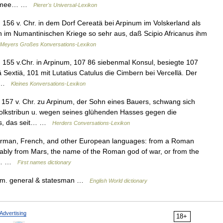
r Armee… …
Pierer's Universal-Lexikon
 156 v. Chr. in dem Dorf Cereatä bei Arpinum im Volskerland als
 im Numantinischen Kriege so sehr aus, daß Scipio Africanus ihm
Meyers Großes Konversations-Lexikon
 155 v.Chr. in Arpinum, 107 86 siebenmal Konsul, besiegte 107
Sextiä, 101 mit Lutatius Catulus die Cimbern bei Vercellä. Der
… …
Kleines Konversations-Lexikon
 157 v. Chr. zu Arpinum, der Sohn eines Bauers, schwang sich
Volkstribun u. wegen seines glühenden Hasses gegen die
es, das seit… …
Herders Conversations-Lexikon
erman, French, and other European languages: from a Roman
obably from Mars, the name of the Roman god of war, or from the
. A… …
First names dictionary
Rom. general & statesman …
English World dictionary
Advertising
18+