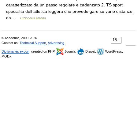
caratterizzato da un passo regolare e cadenzato 2. TS sport
specialità dell atletica leggera che prevede gare su varie distanze,
da …
Dizionario italiano
© Academic, 2000-2026
18+
Contact us:
Technical Support
,
Advertising
Dictionaries export
, created on PHP,
Joomla,
Drupal,
WordPress,
MODx.