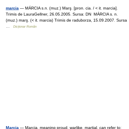
marcia
— MÁRCIA s.n. (muz.) Marş. [pron. cia. / < it. marcia].
Trimis de LauraGellner, 26.05.2005. Sursa: DN MÁRCIA s. n.
(muz.) marş. (< it. marcia) Trimis de raduborza, 15.09.2007. Sursa
…
Dicționar Român
Marcia
— Marcia, meaning proud, warlike, martial, can refer to: