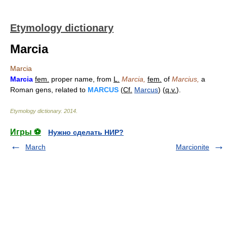
Etymology dictionary
Marcia
Marcia
Marcia
fem.
proper name, from
L.
Marcia,
fem.
of
Marcius,
a
Roman gens, related to
MARCUS
(
Cf.
Marcus
) (
q.v.
).
Etymology dictionary
.
2014
.
Игры ⚽
Нужно сделать НИР?
March
Marcionite