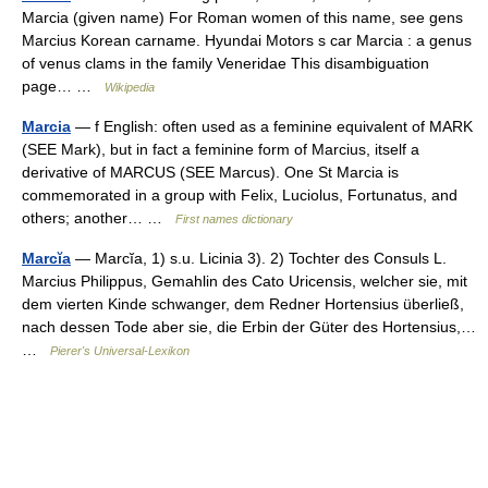
Marcia (given name) For Roman women of this name, see gens
Marcius Korean carname. Hyundai Motors s car Marcia : a genus
of venus clams in the family Veneridae This disambiguation
page… …
Wikipedia
Marcia
— f English: often used as a feminine equivalent of MARK
(SEE Mark), but in fact a feminine form of Marcius, itself a
derivative of MARCUS (SEE Marcus). One St Marcia is
commemorated in a group with Felix, Luciolus, Fortunatus, and
others; another… …
First names dictionary
Marcĭa
— Marcĭa, 1) s.u. Licinia 3). 2) Tochter des Consuls L.
Marcius Philippus, Gemahlin des Cato Uricensis, welcher sie, mit
dem vierten Kinde schwanger, dem Redner Hortensius überließ,
nach dessen Tode aber sie, die Erbin der Güter des Hortensius,…
…
Pierer's Universal-Lexikon