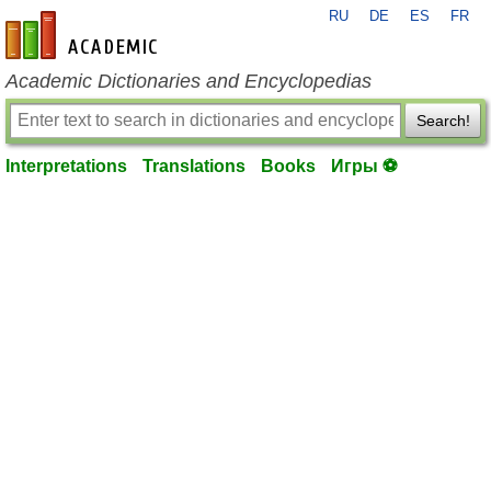
RU
DE
ES
FR
en-academic.com
Academic Dictionaries and Encyclopedias
Search!
Interpretations
Translations
Books
Игры ⚽